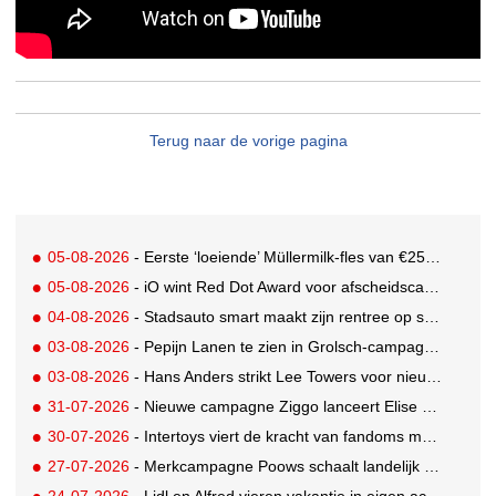
Terug naar de vorige pagina
05-08-2026
- Eerste ‘loeiende’ Müllermilk-fles van €25.000,- gevonden
05-08-2026
- iO wint Red Dot Award voor afscheidscampagne Peter Houtman bij Feyenoord
04-08-2026
- Stadsauto smart maakt zijn rentree op straat met een wereldwijde muurschilderingcampagne
03-08-2026
- Pepijn Lanen te zien in Grolsch-campagne voor nieuwe Grolsch CAL
03-08-2026
- Hans Anders strikt Lee Towers voor nieuwe campagne
31-07-2026
- Nieuwe campagne Ziggo lanceert Elise Schaap als expert over de Nederlandse voetbalbeleving
30-07-2026
- Intertoys viert de kracht van fandoms met nieuwe social media campagne rondom Olivia Rodrigo
27-07-2026
- Merkcampagne Poows schaalt landelijk op met gerichte Out of Home strategie
24-07-2026
- Lidl en Alfred vieren vakantie in eigen achtertuin