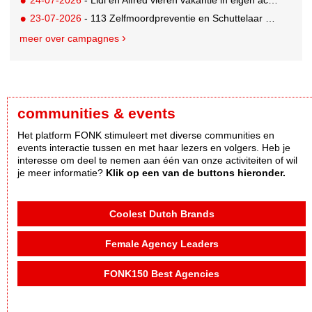
23-07-2026
- 113 Zelfmoordpreventie en Schuttelaar & Partners richten bewustwordingscampagne op mannen
meer over campagnes
communities & events
Het platform FONK stimuleert met diverse communities en
events interactie tussen en met haar lezers en volgers. Heb je
interesse om deel te nemen aan één van onze activiteiten of wil
je meer informatie?
Klik op een van de buttons hieronder.
Coolest Dutch Brands
Female Agency Leaders
FONK150 Best Agencies