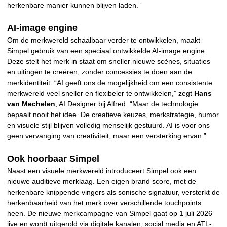
herkenbare manier kunnen blijven laden.”
AI-image engine
Om de merkwereld schaalbaar verder te ontwikkelen, maakt
Simpel gebruik van een speciaal ontwikkelde AI-image engine.
Deze stelt het merk in staat om sneller nieuwe scènes, situaties
en uitingen te creëren, zonder concessies te doen aan de
merkidentiteit. “AI geeft ons de mogelijkheid om een consistente
merkwereld veel sneller en flexibeler te ontwikkelen,” zegt
Hans
van Mechelen
, AI Designer bij Alfred. “Maar de technologie
bepaalt nooit het idee. De creatieve keuzes, merkstrategie, humor
en visuele stijl blijven volledig menselijk gestuurd. AI is voor ons
geen vervanging van creativiteit, maar een versterking ervan.”
Ook hoorbaar Simpel
Naast een visuele merkwereld introduceert Simpel ook een
nieuwe auditieve merklaag. Een eigen brand score, met de
herkenbare knippende vingers als sonische signatuur, versterkt de
herkenbaarheid van het merk over verschillende touchpoints
heen. De nieuwe merkcampagne van Simpel gaat op 1 juli 2026
live en wordt uitgerold via digitale kanalen, social media en ATL-