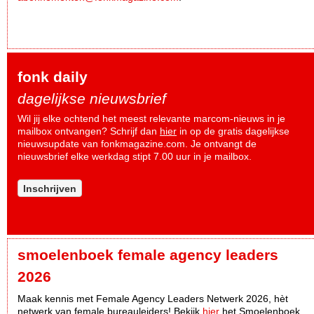
fonk daily
dagelijkse nieuwsbrief
Wil jij elke ochtend het meest relevante marcom-nieuws in je
mailbox ontvangen? Schrijf dan
hier
in op de gratis dagelijkse
nieuwsupdate van fonkmagazine.com. Je ontvangt de
nieuwsbrief elke werkdag stipt 7.00 uur in je mailbox.
Inschrijven
smoelenboek female agency leaders
2026
Maak kennis met Female Agency Leaders Netwerk 2026, hèt
netwerk van female bureauleiders! Bekijk
hier
het Smoelenboek