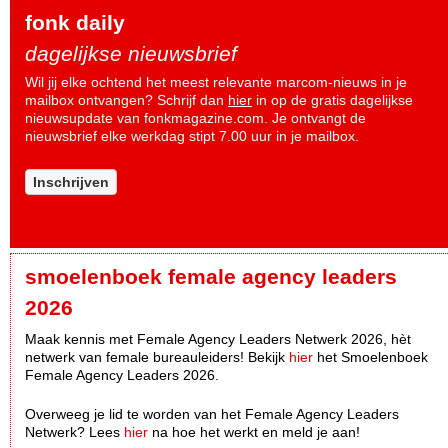
fonk daily
dagelijkse nieuwsbrief
Wil jij elke ochtend het meest relevante marcom-nieuws in je
mailbox ontvangen? Schrijf dan
hier
in op de gratis dagelijkse
nieuwsupdate van fonkmagazine.com. Je ontvangt de
nieuwsbrief elke werkdag stipt 7.00 uur in je mailbox.
Inschrijven
smoelenboek female agency leaders
2026
Maak kennis met Female Agency Leaders Netwerk 2026, hèt
netwerk van female bureauleiders! Bekijk
hier
het Smoelenboek
Female Agency Leaders 2026.
Overweeg je lid te worden van het Female Agency Leaders
Netwerk? Lees
hier
na hoe het werkt en meld je aan!