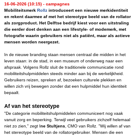
16-06-2026 (10:15) - campagnes
Mobiliteitsmerk
Rollz
introduceert een nieuwe merkidentiteit
en rekent daarmee af met het stereotype beeld van de rollator
als zorgproduct. Het Delftse bedrijf kiest voor een uitstraling
die eerder doet denken aan een lifestyle- of modemerk, met
fotografie waarin gebruikers niet als patiënt, maar als actieve
mensen worden neergezet.
In de nieuwe branding staan mensen centraal die midden in het
leven staan: in de stad, in een museum of onderweg naar een
afspraak. Volgens Rollz sluit de traditionele communicatie rond
mobiliteitshulpmiddelen steeds minder aan bij de werkelijkheid.
Gebruikers reizen, spreken af, bezoeken culturele plekken en
willen zich vrij bewegen zonder dat een hulpmiddel hun identiteit
bepaalt.
Af van het stereotype
"De categorie mobiliteitshulpmiddelen communiceert nog vaak
vanuit zorg en beperking. Terwijl veel gebruikers zichzelf helemaal
niet zo zien," zegt I
ne Stultjens
, CMO van Rollz. "Wij willen af van
het stereotype beeld van de rollatorgebruiker. Mensen die een