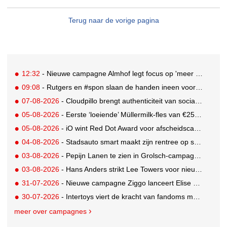
Terug naar de vorige pagina
12:32
- Nieuwe campagne Almhof legt focus op 'meer genieten' met personage Geniet Günther
09:08
- Rutgers en #spon slaan de handen ineen voor 'Ben je oké?'
07-08-2026
- Cloudpillo brengt authenticiteit van social naar tv
05-08-2026
- Eerste ‘loeiende’ Müllermilk-fles van €25.000,- gevonden
05-08-2026
- iO wint Red Dot Award voor afscheidscampagne Peter Houtman bij Feyenoord
04-08-2026
- Stadsauto smart maakt zijn rentree op straat met een wereldwijde muurschilderingcampagne
03-08-2026
- Pepijn Lanen te zien in Grolsch-campagne voor nieuwe Grolsch CAL
03-08-2026
- Hans Anders strikt Lee Towers voor nieuwe campagne
31-07-2026
- Nieuwe campagne Ziggo lanceert Elise Schaap als expert over de Nederlandse voetbalbeleving
30-07-2026
- Intertoys viert de kracht van fandoms met nieuwe social media campagne rondom Olivia Rodrigo
meer over campagnes