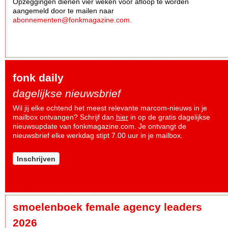
Opzeggingen dienen vier weken voor afloop te worden
aangemeld door te mailen naar
abonnementen@fonkmagazine.com
.
fonk daily
dagelijkse nieuwsbrief
Wil jij elke ochtend het meest relevante marcom-nieuws in je
mailbox ontvangen? Schrijf dan
hier
in op de gratis dagelijkse
nieuwsupdate van fonkmagazine.com. Je ontvangt de
nieuwsbrief elke werkdag stipt 7.00 uur in je mailbox.
Inschrijven
smoelenboek female agency leaders
2026