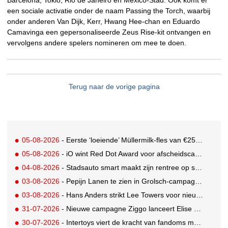
Barcelona, Tokio, Rio de Janeiro en Mexico-Stad. Ook komt er
een sociale activatie onder de naam Passing the Torch, waarbij
onder anderen Van Dijk, Kerr, Hwang Hee-chan en Eduardo
Camavinga een gepersonaliseerde Zeus Rise-kit ontvangen en
vervolgens andere spelers nomineren om mee te doen.
Terug naar de vorige pagina
05-08-2026
- Eerste ‘loeiende’ Müllermilk-fles van €25.000,- gevonden
05-08-2026
- iO wint Red Dot Award voor afscheidscampagne Peter Houtman bij Feyenoord
04-08-2026
- Stadsauto smart maakt zijn rentree op straat met een wereldwijde muurschilderingcampagne
03-08-2026
- Pepijn Lanen te zien in Grolsch-campagne voor nieuwe Grolsch CAL
03-08-2026
- Hans Anders strikt Lee Towers voor nieuwe campagne
31-07-2026
- Nieuwe campagne Ziggo lanceert Elise Schaap als expert over de Nederlandse voetbalbeleving
30-07-2026
- Intertoys viert de kracht van fandoms met nieuwe social media campagne rondom Olivia Rodrigo