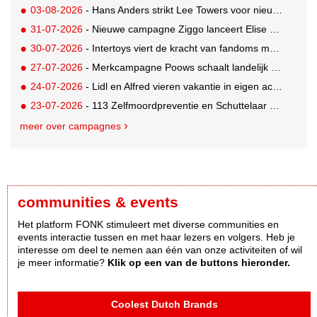
03-08-2026
- Hans Anders strikt Lee Towers voor nieuwe campagne
31-07-2026
- Nieuwe campagne Ziggo lanceert Elise Schaap als expert over de Nederlandse voetbalbeleving
30-07-2026
- Intertoys viert de kracht van fandoms met nieuwe social media campagne rondom Olivia Rodrigo
27-07-2026
- Merkcampagne Poows schaalt landelijk op met gerichte Out of Home strategie
24-07-2026
- Lidl en Alfred vieren vakantie in eigen achtertuin
23-07-2026
- 113 Zelfmoordpreventie en Schuttelaar & Partners richten bewustwordingscampagne op mannen
meer over campagnes
communities & events
Het platform FONK stimuleert met diverse communities en
events interactie tussen en met haar lezers en volgers. Heb je
interesse om deel te nemen aan één van onze activiteiten of wil
je meer informatie?
Klik op een van de buttons hieronder.
Coolest Dutch Brands