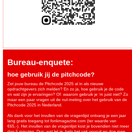
Bureau-enquete:
hoe gebruik jij de pitchcode?
Zet jouw bureau de Pitchcode 2025 al in als nieuwe
opdrachtgevers zich melden? En zo ja, hoe gebruik je de code
en wat zijn je ervaringen? Of: waarom gebruik je ‘m juist niet? Zo
maar een paar vragen uit de nul-meting over het gebruik van de
Pitchcode 2025 in Nederland.
Als dank voor het invullen van de vragenlijst ontvang je een jaar
lang gratis toegang tot fonkmagazine.com (ter waarde van
€65,-). Het invullen van de vragenlijst kost je bovendien niet meer
dan 5 minuten. Dus: wat let je, help het vak vooruit en
doe mee