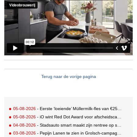
Terug naar de vorige pagina
05-08-2026
- Eerste ‘loeiende’ Müllermilk-fles van €25.000,- gevonden
05-08-2026
- iO wint Red Dot Award voor afscheidscampagne Peter Houtman bij Feyenoord
04-08-2026
- Stadsauto smart maakt zijn rentree op straat met een wereldwijde muurschilderingcampagne
03-08-2026
- Pepijn Lanen te zien in Grolsch-campagne voor nieuwe Grolsch CAL