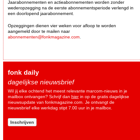
Jaarabonnementen en actieabonnementen worden zonder
wederopzegging na de eerste abonnementsperiode verlengd in
een doorlopend jaarabonnement.
Opzeggingen dienen vier weken voor afloop te worden
aangemeld door te mailen naar
abonnementen@fonkmagazine.com
.
fonk daily
dagelijkse nieuwsbrief
Wil jij elke ochtend het meest relevante marcom-nieuws in je
mailbox ontvangen? Schrijf dan
hier
in op de gratis dagelijkse
nieuwsupdate van fonkmagazine.com. Je ontvangt de
nieuwsbrief elke werkdag stipt 7.00 uur in je mailbox.
Inschrijven