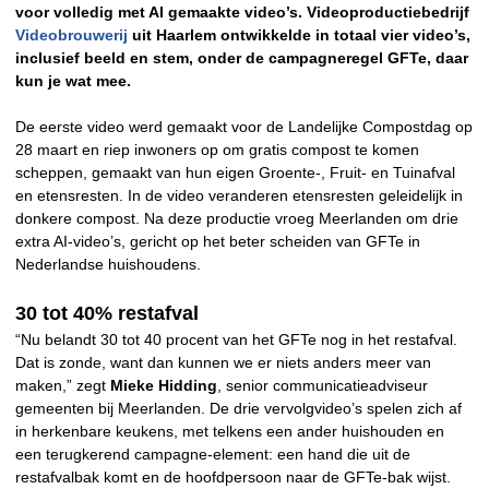
voor volledig met AI gemaakte video’s. Videoproductiebedrijf
Videobrouwerij
uit Haarlem ontwikkelde in totaal vier video’s,
inclusief beeld en stem, onder de campagneregel GFTe, daar
kun je wat mee.
De eerste video werd gemaakt voor de Landelijke Compostdag op
28 maart en riep inwoners op om gratis compost te komen
scheppen, gemaakt van hun eigen Groente-, Fruit- en Tuinafval
en etensresten. In de video veranderen etensresten geleidelijk in
donkere compost. Na deze productie vroeg Meerlanden om drie
extra AI-video’s, gericht op het beter scheiden van GFTe in
Nederlandse huishoudens.
30 tot 40% restafval
“Nu belandt 30 tot 40 procent van het GFTe nog in het restafval.
Dat is zonde, want dan kunnen we er niets anders meer van
maken,” zegt
Mieke Hidding
, senior communicatieadviseur
gemeenten bij Meerlanden. De drie vervolgvideo’s spelen zich af
in herkenbare keukens, met telkens een ander huishouden en
een terugkerend campagne-element: een hand die uit de
restafvalbak komt en de hoofdpersoon naar de GFTe-bak wijst.