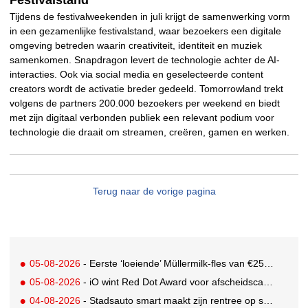
Festivalstand
Tijdens de festivalweekenden in juli krijgt de samenwerking vorm
in een gezamenlijke festivalstand, waar bezoekers een digitale
omgeving betreden waarin creativiteit, identiteit en muziek
samenkomen. Snapdragon levert de technologie achter de AI-
interacties. Ook via social media en geselecteerde content
creators wordt de activatie breder gedeeld. Tomorrowland trekt
volgens de partners 200.000 bezoekers per weekend en biedt
met zijn digitaal verbonden publiek een relevant podium voor
technologie die draait om streamen, creëren, gamen en werken.
Terug naar de vorige pagina
05-08-2026
- Eerste ‘loeiende’ Müllermilk-fles van €25.000,- gevonden
05-08-2026
- iO wint Red Dot Award voor afscheidscampagne Peter Houtman bij Feyenoord
04-08-2026
- Stadsauto smart maakt zijn rentree op straat met een wereldwijde muurschilderingcampagne