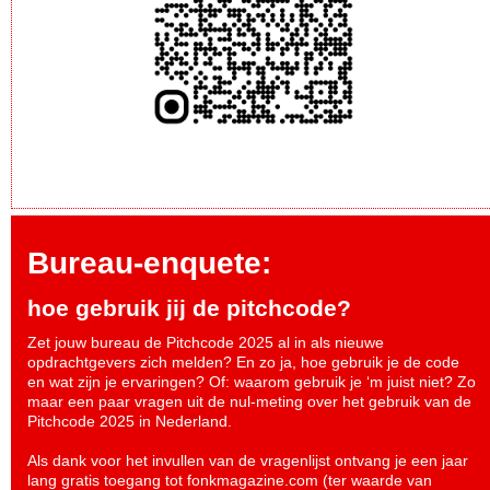
Bureau-enquete:
hoe gebruik jij de pitchcode?
Zet jouw bureau de Pitchcode 2025 al in als nieuwe
opdrachtgevers zich melden? En zo ja, hoe gebruik je de code
en wat zijn je ervaringen? Of: waarom gebruik je ‘m juist niet? Zo
maar een paar vragen uit de nul-meting over het gebruik van de
Pitchcode 2025 in Nederland.
Als dank voor het invullen van de vragenlijst ontvang je een jaar
lang gratis toegang tot fonkmagazine.com (ter waarde van