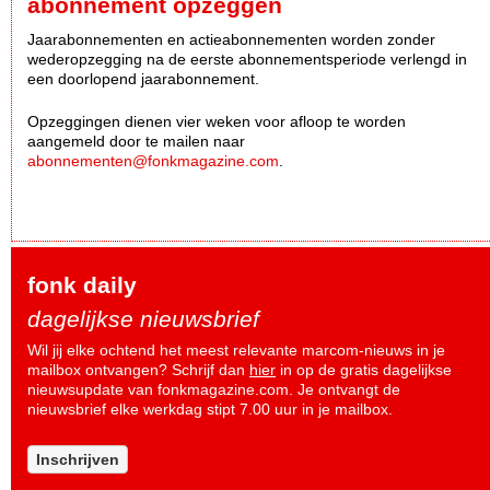
abonnement opzeggen
Jaarabonnementen en actieabonnementen worden zonder
wederopzegging na de eerste abonnementsperiode verlengd in
een doorlopend jaarabonnement.
Opzeggingen dienen vier weken voor afloop te worden
aangemeld door te mailen naar
abonnementen@fonkmagazine.com
.
fonk daily
dagelijkse nieuwsbrief
Wil jij elke ochtend het meest relevante marcom-nieuws in je
mailbox ontvangen? Schrijf dan
hier
in op de gratis dagelijkse
nieuwsupdate van fonkmagazine.com. Je ontvangt de
nieuwsbrief elke werkdag stipt 7.00 uur in je mailbox.
Inschrijven