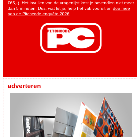
€65,-). Het invullen van de vragenlijst kost je bovendien niet meer
dan 5 minuten. Dus: wat let je, help het vak vooruit en
doe mee
aan de Pitchcode enquête 2026
!
adverteren