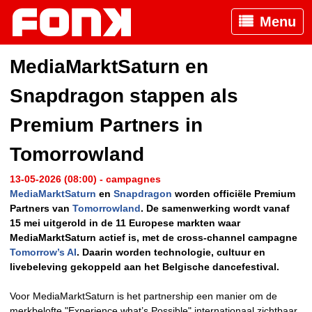
Menu
MediaMarktSaturn en
Snapdragon stappen als
Premium Partners in
Tomorrowland
13-05-2026 (08:00) - campagnes
MediaMarktSaturn
en
Snapdragon
worden officiële Premium
Partners van
Tomorrowland
. De samenwerking wordt vanaf
15 mei uitgerold in de 11 Europese markten waar
MediaMarktSaturn actief is, met de cross-channel campagne
Tomorrow’s AI
. Daarin worden technologie, cultuur en
livebeleving gekoppeld aan het Belgische dancefestival.
Voor MediaMarktSaturn is het partnership een manier om de
merkbelofte "Experience what’s Possible" internationaal zichtbaar