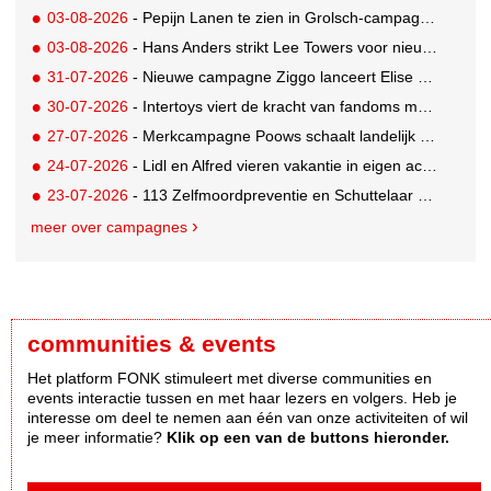
03-08-2026
- Pepijn Lanen te zien in Grolsch-campagne voor nieuwe Grolsch CAL
03-08-2026
- Hans Anders strikt Lee Towers voor nieuwe campagne
31-07-2026
- Nieuwe campagne Ziggo lanceert Elise Schaap als expert over de Nederlandse voetbalbeleving
30-07-2026
- Intertoys viert de kracht van fandoms met nieuwe social media campagne rondom Olivia Rodrigo
27-07-2026
- Merkcampagne Poows schaalt landelijk op met gerichte Out of Home strategie
24-07-2026
- Lidl en Alfred vieren vakantie in eigen achtertuin
23-07-2026
- 113 Zelfmoordpreventie en Schuttelaar & Partners richten bewustwordingscampagne op mannen
meer over campagnes
communities & events
Het platform FONK stimuleert met diverse communities en
events interactie tussen en met haar lezers en volgers. Heb je
interesse om deel te nemen aan één van onze activiteiten of wil
je meer informatie?
Klik op een van de buttons hieronder.