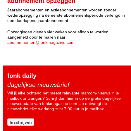
abonnement opzeggen
Jaarabonnementen en actieabonnementen worden zonder
wederopzegging na de eerste abonnementsperiode verlengd in
een doorlopend jaarabonnement.
Opzeggingen dienen vier weken voor afloop te worden
aangemeld door te mailen naar
abonnementen@fonkmagazine.com
.
fonk daily
dagelijkse nieuwsbrief
Wil jij elke ochtend het meest relevante marcom-nieuws in je
mailbox ontvangen? Schrijf dan
hier
in op de gratis dagelijkse
nieuwsupdate van fonkmagazine.com. Je ontvangt de
nieuwsbrief elke werkdag stipt 7.00 uur in je mailbox.
Inschrijven