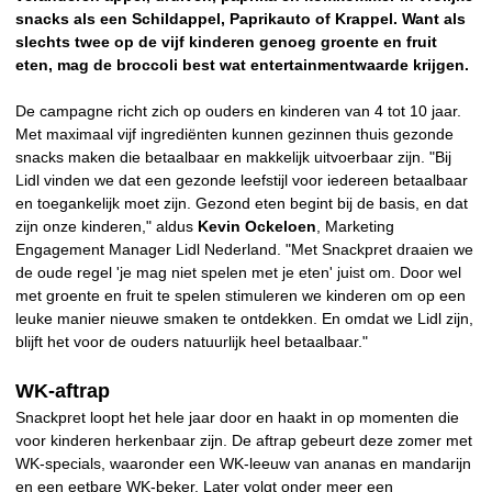
snacks als een Schildappel, Paprikauto of Krappel. Want als
slechts twee op de vijf kinderen genoeg groente en fruit
eten, mag de broccoli best wat entertainmentwaarde krijgen.
De campagne richt zich op ouders en kinderen van 4 tot 10 jaar.
Met maximaal vijf ingrediënten kunnen gezinnen thuis gezonde
snacks maken die betaalbaar en makkelijk uitvoerbaar zijn. "Bij
Lidl vinden we dat een gezonde leefstijl voor iedereen betaalbaar
en toegankelijk moet zijn. Gezond eten begint bij de basis, en dat
zijn onze kinderen," aldus
Kevin Ockeloen
, Marketing
Engagement Manager Lidl Nederland. "Met Snackpret draaien we
de oude regel 'je mag niet spelen met je eten' juist om. Door wel
met groente en fruit te spelen stimuleren we kinderen om op een
leuke manier nieuwe smaken te ontdekken. En omdat we Lidl zijn,
blijft het voor de ouders natuurlijk heel betaalbaar."
WK-aftrap
Snackpret loopt het hele jaar door en haakt in op momenten die
voor kinderen herkenbaar zijn. De aftrap gebeurt deze zomer met
WK-specials, waaronder een WK-leeuw van ananas en mandarijn
en een eetbare WK-beker. Later volgt onder meer een