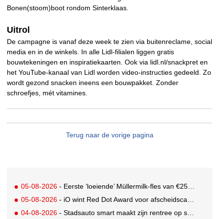
Bonen(stoom)boot rondom Sinterklaas.
Uitrol
De campagne is vanaf deze week te zien via buitenreclame, social
media en in de winkels. In alle Lidl-filialen liggen gratis
bouwtekeningen en inspiratiekaarten. Ook via lidl.nl/snackpret en
het YouTube-kanaal van Lidl worden video-instructies gedeeld. Zo
wordt gezond snacken ineens een bouwpakket. Zonder
schroefjes, mét vitamines.
Terug naar de vorige pagina
05-08-2026
- Eerste ‘loeiende’ Müllermilk-fles van €25.000,- gevonden
05-08-2026
- iO wint Red Dot Award voor afscheidscampagne Peter Houtman bij Feyenoord
04-08-2026
- Stadsauto smart maakt zijn rentree op straat met een wereldwijde muurschilderingcampagne