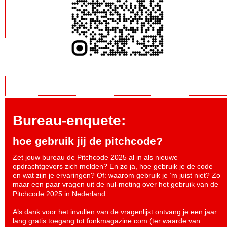
Bureau-enquete:
hoe gebruik jij de pitchcode?
Zet jouw bureau de Pitchcode 2025 al in als nieuwe
opdrachtgevers zich melden? En zo ja, hoe gebruik je de code
en wat zijn je ervaringen? Of: waarom gebruik je ‘m juist niet? Zo
maar een paar vragen uit de nul-meting over het gebruik van de
Pitchcode 2025 in Nederland.
Als dank voor het invullen van de vragenlijst ontvang je een jaar
lang gratis toegang tot fonkmagazine.com (ter waarde van