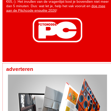
€65,-). Het invullen van de vragenlijst kost je bovendien niet meer
dan 5 minuten. Dus: wat let je, help het vak vooruit en
doe mee
aan de Pitchcode enquête 2026
!
adverteren