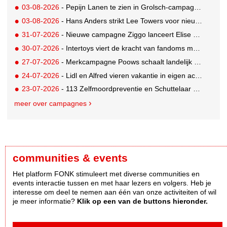
03-08-2026
- Pepijn Lanen te zien in Grolsch-campagne voor nieuwe Grolsch CAL
03-08-2026
- Hans Anders strikt Lee Towers voor nieuwe campagne
31-07-2026
- Nieuwe campagne Ziggo lanceert Elise Schaap als expert over de Nederlandse voetbalbeleving
30-07-2026
- Intertoys viert de kracht van fandoms met nieuwe social media campagne rondom Olivia Rodrigo
27-07-2026
- Merkcampagne Poows schaalt landelijk op met gerichte Out of Home strategie
24-07-2026
- Lidl en Alfred vieren vakantie in eigen achtertuin
23-07-2026
- 113 Zelfmoordpreventie en Schuttelaar & Partners richten bewustwordingscampagne op mannen
meer over campagnes
communities & events
Het platform FONK stimuleert met diverse communities en
events interactie tussen en met haar lezers en volgers. Heb je
interesse om deel te nemen aan één van onze activiteiten of wil
je meer informatie?
Klik op een van de buttons hieronder.