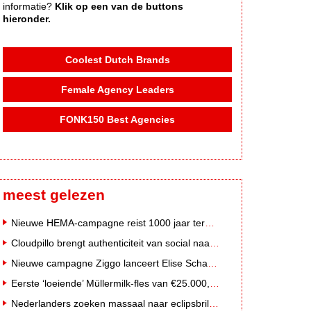
informatie?
Klik op een van de buttons
hieronder.
Coolest Dutch Brands
Female Agency Leaders
FONK150 Best Agencies
meest gelezen
Nieuwe HEMA-campagne reist 1000 jaar terug in de tijd naar 'Hemastein'
Cloudpillo brengt authenticiteit van social naar tv
Nieuwe campagne Ziggo lanceert Elise Schaap als expert over de Nederlandse voetbalbeleving
Eerste ‘loeiende’ Müllermilk-fles van €25.000,- gevonden
Nederlanders zoeken massaal naar eclipsbrillen op Marktplaats