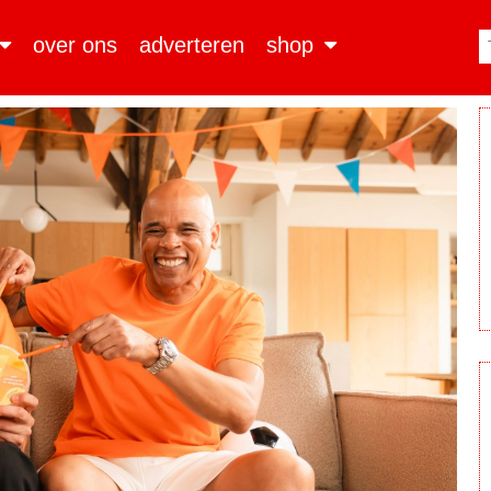
over ons
adverteren
shop