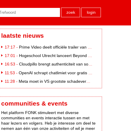
zoek
login
laatste nieuws
17:17 -
Prime Video deelt officiële trailer van L*VE KLEINE
17:01 -
Hogeschool Utrecht lanceert Beyond Campus binnen International Creative Business
16:53 -
Cloudpillo brengt authenticiteit van social naar tv
11:53 -
OpenAI schrapt chatlimiet voor gratis ChatGPT-gebruikers
11:28 -
Meta moet in VS grootste schadevergoeding ooit betalen: 567 miljoen dollar
communities & events
Het platform FONK stimuleert met diverse
communities en events interactie tussen en met
haar lezers en volgers. Heb je interesse om deel te
nemen aan één van onze activiteiten of wil je meer