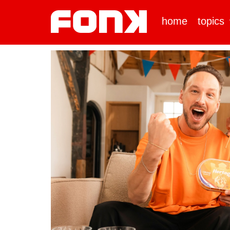
home
topics