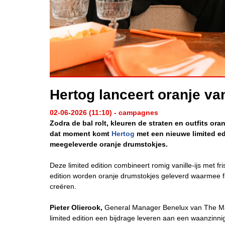
Hertog lanceert oranje vani
02-06-2026 (11:10) - campagnes
Zodra de bal rolt, kleuren de straten en outfits ora
dat moment komt
Hertog
met een nieuwe limited edi
meegeleverde oranje drumstokjes.
Deze limited edition combineert romig vanille-ijs met f
edition worden oranje drumstokjes geleverd waarmee fa
creëren.
Pieter Olierook,
General Manager Benelux van The Ma
limited edition een bijdrage leveren aan een waanzinnig