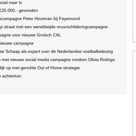
ocial naar tv
n €25.000,- gevonden
idscampagne Peter Houtman bij Feyenoord
 op straat met een wereldwijde muurschilderingcampagne
mpagne voor nieuwe Grolsch CAL
r nieuwe campagne
se Schaap als expert over de Nederlandse voetbalbeleving
oms met nieuwe social media campagne rondom Olivia Rodrigo
jk op met gerichte Out of Home strategie
n achtertuin