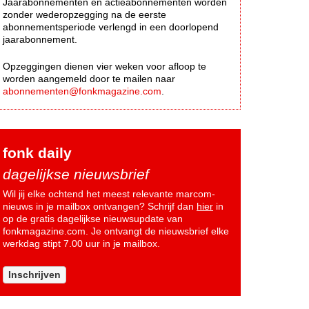
Jaarabonnementen en actieabonnementen worden
zonder wederopzegging na de eerste
abonnementsperiode verlengd in een doorlopend
jaarabonnement.
Opzeggingen dienen vier weken voor afloop te
worden aangemeld door te mailen naar
abonnementen@fonkmagazine.com
.
fonk daily
dagelijkse nieuwsbrief
Wil jij elke ochtend het meest relevante marcom-
nieuws in je mailbox ontvangen? Schrijf dan
hier
in
op de gratis dagelijkse nieuwsupdate van
fonkmagazine.com. Je ontvangt de nieuwsbrief elke
werkdag stipt 7.00 uur in je mailbox.
Inschrijven