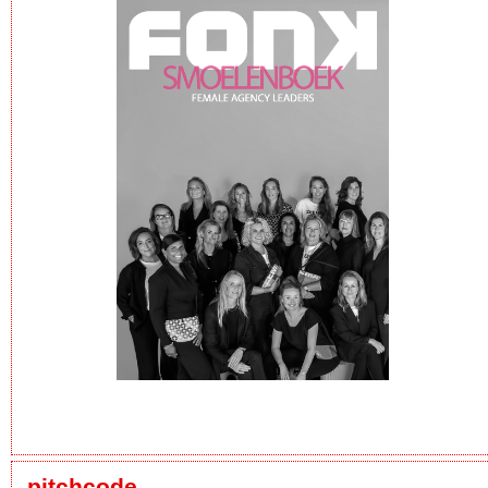
pitchcode