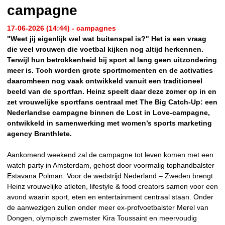
campagne
17-06-2026 (14:44) - campagnes
"Weet jij eigenlijk wel wat buitenspel is?" Het is een vraag
die veel vrouwen die voetbal kijken nog altijd herkennen.
Terwijl hun betrokkenheid bij sport al lang geen uitzondering
meer is. Toch worden grote sportmomenten en de activaties
daaromheen nog vaak ontwikkeld vanuit een traditioneel
beeld van de sportfan. Heinz speelt daar deze zomer op in en
zet vrouwelijke sportfans centraal met The Big Catch-Up: een
Nederlandse campagne binnen de Lost in Love-campagne,
ontwikkeld in samenwerking met women’s sports marketing
agency Branthlete.
Aankomend weekend zal de campagne tot leven komen met een
watch party in Amsterdam, gehost door voormalig tophandbalster
Estavana Polman. Voor de wedstrijd Nederland – Zweden brengt
Heinz vrouwelijke atleten, lifestyle & food creators samen voor een
avond waarin sport, eten en entertainment centraal staan. Onder
de aanwezigen zullen onder meer ex-profvoetbalster Merel van
Dongen, olympisch zwemster Kira Toussaint en meervoudig