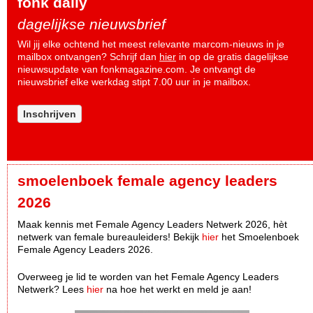
fonk daily
dagelijkse nieuwsbrief
Wil jij elke ochtend het meest relevante marcom-nieuws in je
mailbox ontvangen? Schrijf dan
hier
in op de gratis dagelijkse
nieuwsupdate van fonkmagazine.com. Je ontvangt de
nieuwsbrief elke werkdag stipt 7.00 uur in je mailbox.
Inschrijven
smoelenboek female agency leaders
2026
Maak kennis met Female Agency Leaders Netwerk 2026, hèt
netwerk van female bureauleiders! Bekijk
hier
het Smoelenboek
Female Agency Leaders 2026.
Overweeg je lid te worden van het Female Agency Leaders
Netwerk? Lees
hier
na hoe het werkt en meld je aan!