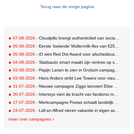
Terug naar de vorige pagina
07-08-2026
- Cloudpillo brengt authenticiteit van social naar tv
05-08-2026
- Eerste ‘loeiende’ Müllermilk-fles van €25.000,- gevonden
05-08-2026
- iO wint Red Dot Award voor afscheidscampagne Peter Houtman bij Feyenoord
04-08-2026
- Stadsauto smart maakt zijn rentree op straat met een wereldwijde muurschilderingcampagne
03-08-2026
- Pepijn Lanen te zien in Grolsch-campagne voor nieuwe Grolsch CAL
03-08-2026
- Hans Anders strikt Lee Towers voor nieuwe campagne
31-07-2026
- Nieuwe campagne Ziggo lanceert Elise Schaap als expert over de Nederlandse voetbalbeleving
30-07-2026
- Intertoys viert de kracht van fandoms met nieuwe social media campagne rondom Olivia Rodrigo
27-07-2026
- Merkcampagne Poows schaalt landelijk op met gerichte Out of Home strategie
24-07-2026
- Lidl en Alfred vieren vakantie in eigen achtertuin
meer over campagnes