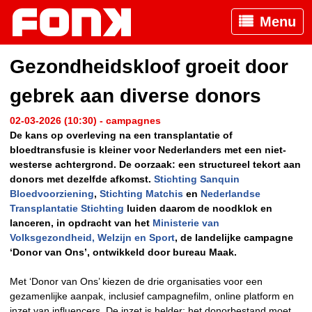
Menu
Gezondheidskloof groeit door
gebrek aan diverse donors
02-03-2026 (10:30) - campagnes
De kans op overleving na een transplantatie of
bloedtransfusie is kleiner voor Nederlanders met een niet-
westerse achtergrond. De oorzaak: een structureel tekort aan
donors met dezelfde afkomst.
Stichting Sanquin
Bloedvoorziening
,
Stichting Matchis
en
Nederlandse
Transplantatie Stichting
luiden daarom de noodklok en
lanceren, in opdracht van het
Ministerie van
Volksgezondheid, Welzijn en Sport
, de landelijke campagne
‘Donor van Ons’, ontwikkeld door bureau Maak.
Met ‘Donor van Ons’ kiezen de drie organisaties voor een
gezamenlijke aanpak, inclusief campagnefilm, online platform en
inzet van influencers. De inzet is helder: het donorbestand moet