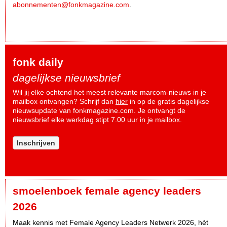
abonnementen@fonkmagazine.com
.
fonk daily
dagelijkse nieuwsbrief
Wil jij elke ochtend het meest relevante marcom-nieuws in je
mailbox ontvangen? Schrijf dan
hier
in op de gratis dagelijkse
nieuwsupdate van fonkmagazine.com. Je ontvangt de
nieuwsbrief elke werkdag stipt 7.00 uur in je mailbox.
Inschrijven
smoelenboek female agency leaders
2026
Maak kennis met Female Agency Leaders Netwerk 2026, hèt