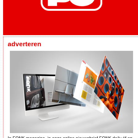
adverteren
In FONK magazine, in onze online nieuwsbrief FONK daily óf op