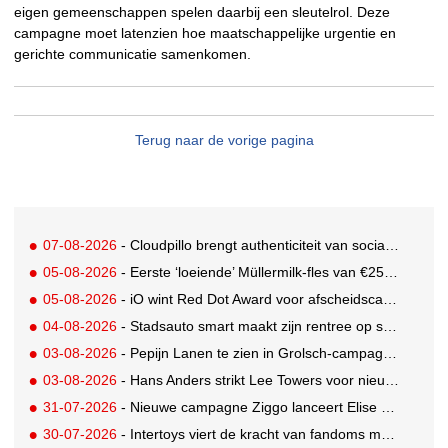
eigen gemeenschappen spelen daarbij een sleutelrol. Deze
campagne moet latenzien hoe maatschappelijke urgentie en
gerichte communicatie samenkomen.
Terug naar de vorige pagina
07-08-2026
- Cloudpillo brengt authenticiteit van social naar tv
05-08-2026
- Eerste ‘loeiende’ Müllermilk-fles van €25.000,- gevonden
05-08-2026
- iO wint Red Dot Award voor afscheidscampagne Peter Houtman bij Feyenoord
04-08-2026
- Stadsauto smart maakt zijn rentree op straat met een wereldwijde muurschilderingcampagne
03-08-2026
- Pepijn Lanen te zien in Grolsch-campagne voor nieuwe Grolsch CAL
03-08-2026
- Hans Anders strikt Lee Towers voor nieuwe campagne
31-07-2026
- Nieuwe campagne Ziggo lanceert Elise Schaap als expert over de Nederlandse voetbalbeleving
30-07-2026
- Intertoys viert de kracht van fandoms met nieuwe social media campagne rondom Olivia Rodrigo