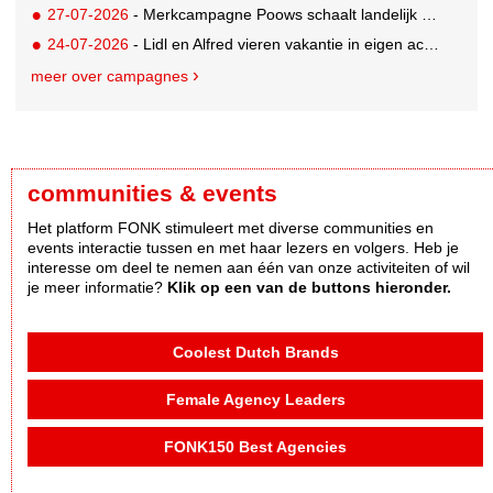
27-07-2026
- Merkcampagne Poows schaalt landelijk op met gerichte Out of Home strategie
24-07-2026
- Lidl en Alfred vieren vakantie in eigen achtertuin
meer over campagnes
communities & events
Het platform FONK stimuleert met diverse communities en
events interactie tussen en met haar lezers en volgers. Heb je
interesse om deel te nemen aan één van onze activiteiten of wil
je meer informatie?
Klik op een van de buttons hieronder.
Coolest Dutch Brands
Female Agency Leaders
FONK150 Best Agencies