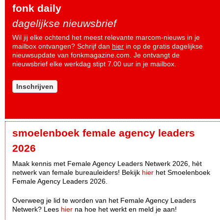
fonk daily
dagelijkse nieuwsbrief
Wil jij elke ochtend het meest relevante marcom-nieuws in je
mailbox ontvangen? Schrijf dan
hier
in op de gratis dagelijkse
nieuwsupdate van fonkmagazine.com. Je ontvangt de
nieuwsbrief elke werkdag stipt 7.00 uur in je mailbox.
Inschrijven
smoelenboek female agency leaders
2026
Maak kennis met Female Agency Leaders Netwerk 2026, hèt
netwerk van female bureauleiders! Bekijk
hier
het Smoelenboek
Female Agency Leaders 2026.
Overweeg je lid te worden van het Female Agency Leaders
Netwerk? Lees
hier
na hoe het werkt en meld je aan!