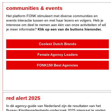
communities & events
Het platform FONK stimuleert met diverse communities en
events interactie tussen en met haar lezers en volgers. Heb je
interesse om deel te nemen aan één van onze activiteiten of wil
je meer informatie?
Klik op een van de buttons hieronder.
Coolest Dutch Brands
Female Agency Leaders
FONK150 Best Agencies
red alert 2025
In dè agency-guide van Nederland zijn de resultaten van het
Bureau Klanttevredenheids-onderzoek 2025 integraal te vinden,