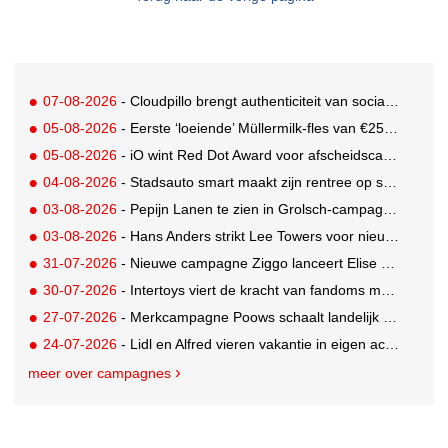
07-08-2026
- Cloudpillo brengt authenticiteit van social naar tv
05-08-2026
- Eerste ‘loeiende’ Müllermilk-fles van €25.000,- gevonden
05-08-2026
- iO wint Red Dot Award voor afscheidscampagne Peter Houtman bij Feyenoord
04-08-2026
- Stadsauto smart maakt zijn rentree op straat met een wereldwijde muurschilderingcampagne
03-08-2026
- Pepijn Lanen te zien in Grolsch-campagne voor nieuwe Grolsch CAL
03-08-2026
- Hans Anders strikt Lee Towers voor nieuwe campagne
31-07-2026
- Nieuwe campagne Ziggo lanceert Elise Schaap als expert over de Nederlandse voetbalbeleving
30-07-2026
- Intertoys viert de kracht van fandoms met nieuwe social media campagne rondom Olivia Rodrigo
27-07-2026
- Merkcampagne Poows schaalt landelijk op met gerichte Out of Home strategie
24-07-2026
- Lidl en Alfred vieren vakantie in eigen achtertuin
meer over campagnes