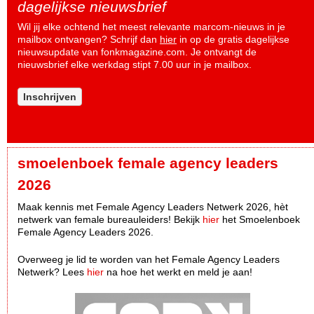
dagelijkse nieuwsbrief
Wil jij elke ochtend het meest relevante marcom-nieuws in je
mailbox ontvangen? Schrijf dan
hier
in op de gratis dagelijkse
nieuwsupdate van fonkmagazine.com. Je ontvangt de
nieuwsbrief elke werkdag stipt 7.00 uur in je mailbox.
Inschrijven
smoelenboek female agency leaders
2026
Maak kennis met Female Agency Leaders Netwerk 2026, hèt
netwerk van female bureauleiders! Bekijk
hier
het Smoelenboek
Female Agency Leaders 2026.
Overweeg je lid te worden van het Female Agency Leaders
Netwerk? Lees
hier
na hoe het werkt en meld je aan!