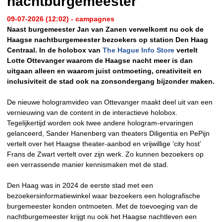
nachtburgemeester
09-07-2026 (12:02) - campagnes
Naast burgemeester Jan van Zanen verwelkomt nu ook de
Haagse nachtburgemeester bezoekers op station Den Haag
Centraal. In de holobox van
The Hague Info Store
vertelt
Lotte Ottevanger waarom de Haagse nacht meer is dan
uitgaan alleen en waarom juist ontmoeting, creativiteit en
inclusiviteit de stad ook na zonsondergang bijzonder maken.
De nieuwe hologramvideo van Ottevanger maakt deel uit van een
vernieuwing van de content in de interactieve holobox.
Tegelijkertijd worden ook twee andere hologram-ervaringen
gelanceerd, Sander Hanenberg van theaters Diligentia en PePijn
vertelt over het Haagse theater-aanbod en vrijwillige ‘city host’
Frans de Zwart vertelt over zijn werk. Zo kunnen bezoekers op
een verrassende manier kennismaken met de stad.
Den Haag was in 2024 de eerste stad met een
bezoekersinformatiewinkel waar bezoekers een holografische
burgemeester konden ontmoeten. Met de toevoeging van de
nachtburgemeester krijgt nu ook het Haagse nachtleven een