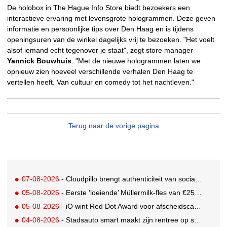
De holobox in The Hague Info Store biedt bezoekers een
interactieve ervaring met levensgrote hologrammen. Deze geven
informatie en persoonlijke tips over Den Haag en is tijdens
openingsuren van de winkel dagelijks vrij te bezoeken. "Het voelt
alsof iemand echt tegenover je staat", zegt store manager
Yannick Bouwhuis
. "Met de nieuwe hologrammen laten we
opnieuw zien hoeveel verschillende verhalen Den Haag te
vertellen heeft. Van cultuur en comedy tot het nachtleven."
Terug naar de vorige pagina
07-08-2026
- Cloudpillo brengt authenticiteit van social naar tv
05-08-2026
- Eerste ‘loeiende’ Müllermilk-fles van €25.000,- gevonden
05-08-2026
- iO wint Red Dot Award voor afscheidscampagne Peter Houtman bij Feyenoord
04-08-2026
- Stadsauto smart maakt zijn rentree op straat met een wereldwijde muurschilderingcampagne