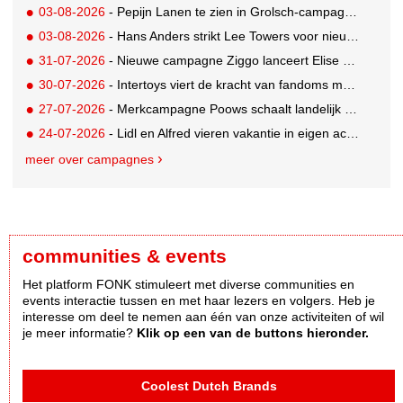
03-08-2026
- Pepijn Lanen te zien in Grolsch-campagne voor nieuwe Grolsch CAL
03-08-2026
- Hans Anders strikt Lee Towers voor nieuwe campagne
31-07-2026
- Nieuwe campagne Ziggo lanceert Elise Schaap als expert over de Nederlandse voetbalbeleving
30-07-2026
- Intertoys viert de kracht van fandoms met nieuwe social media campagne rondom Olivia Rodrigo
27-07-2026
- Merkcampagne Poows schaalt landelijk op met gerichte Out of Home strategie
24-07-2026
- Lidl en Alfred vieren vakantie in eigen achtertuin
meer over campagnes
communities & events
Het platform FONK stimuleert met diverse communities en
events interactie tussen en met haar lezers en volgers. Heb je
interesse om deel te nemen aan één van onze activiteiten of wil
je meer informatie?
Klik op een van de buttons hieronder.
Coolest Dutch Brands