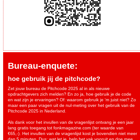
Bureau-enquete:
hoe gebruik jij de pitchcode?
Zet jouw bureau de Pitchcode 2025 al in als nieuwe
opdrachtgevers zich melden? En zo ja, hoe gebruik je de code
en wat zijn je ervaringen? Of: waarom gebruik je ‘m juist niet? Zo
maar een paar vragen uit de nul-meting over het gebruik van de
Pitchcode 2025 in Nederland.
Als dank voor het invullen van de vragenlijst ontvang je een jaar
lang gratis toegang tot fonkmagazine.com (ter waarde van
€65,-). Het invullen van de vragenlijst kost je bovendien niet meer
dan 5 minuten. Dus: wat let je, help het vak vooruit en
doe mee