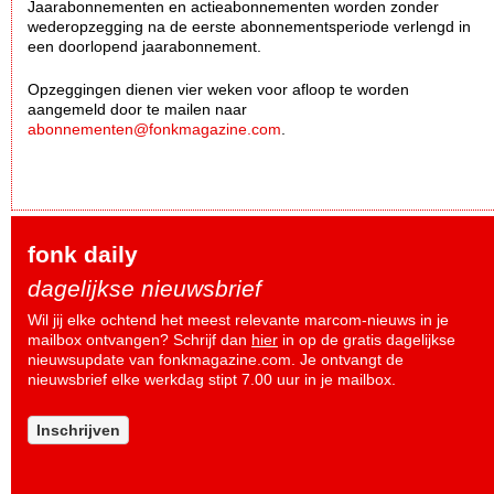
Jaarabonnementen en actieabonnementen worden zonder
wederopzegging na de eerste abonnementsperiode verlengd in
een doorlopend jaarabonnement.
Opzeggingen dienen vier weken voor afloop te worden
aangemeld door te mailen naar
abonnementen@fonkmagazine.com
.
fonk daily
dagelijkse nieuwsbrief
Wil jij elke ochtend het meest relevante marcom-nieuws in je
mailbox ontvangen? Schrijf dan
hier
in op de gratis dagelijkse
nieuwsupdate van fonkmagazine.com. Je ontvangt de
nieuwsbrief elke werkdag stipt 7.00 uur in je mailbox.
Inschrijven