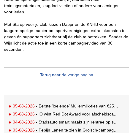
trainingsmaterialen, jeugdactiviteiten of andere voorzieningen
voor leden.
Met Sta op voor je club kiezen Dappr en de KNHB voor een
laagdrempelige manier om sportverenigingen extra inkomsten te
geven én supporters zichtbaar bij de club te betrekken. Sander de
Wijn licht de actie toe in een korte campagnevideo van 30
seconden.
Terug naar de vorige pagina
05-08-2026
- Eerste ‘loeiende’ Müllermilk-fles van €25.000,- gevonden
05-08-2026
- iO wint Red Dot Award voor afscheidscampagne Peter Houtman bij Feyenoord
04-08-2026
- Stadsauto smart maakt zijn rentree op straat met een wereldwijde muurschilderingcampagne
03-08-2026
- Pepijn Lanen te zien in Grolsch-campagne voor nieuwe Grolsch CAL