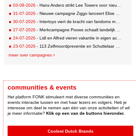
03-08-2026
- Hans Anders strikt Lee Towers voor nieuwe campagne
31-07-2026
- Nieuwe campagne Ziggo lanceert Elise Schaap als expert over de Nederlandse voetbalbeleving
30-07-2026
- Intertoys viert de kracht van fandoms met nieuwe social media campagne rondom Olivia Rodrigo
27-07-2026
- Merkcampagne Poows schaalt landelijk op met gerichte Out of Home strategie
24-07-2026
- Lidl en Alfred vieren vakantie in eigen achtertuin
23-07-2026
- 113 Zelfmoordpreventie en Schuttelaar & Partners richten bewustwordingscampagne op mannen
meer over campagnes
communities & events
Het platform FONK stimuleert met diverse communities en
events interactie tussen en met haar lezers en volgers. Heb je
interesse om deel te nemen aan één van onze activiteiten of wil
je meer informatie?
Klik op een van de buttons hieronder.
Coolest Dutch Brands