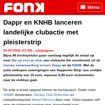
Menu
Dappr en KNHB lanceren
landelijke clubactie met
pleisterstrip
20-05-2026 (11:50) - campagnes
Bijna 90 hockeyclubs gaan vandaag tegelijk de straat op
voor
Sta op voor je club
, een clubactie die voortkomst uit de
nieuwe samenwerking tussen
Dappr
en de
KNHB
. Met de
actie verkopen verenigingen een Supporter Strip: een vrolijke
pleisterstrip van 10 euro, waarvan 6,50 euro rechtstreeks
naar de clubkas gaat.
De actie is breed opgezet binnen de hockeysport. Onder meer
AH&BC
Amsterdam,
Hockey Club Rotterdam
en
rolstoelhockeyclub
Wheel Warriors
doen mee. Clubs bepalen zelf
waar de opbrengst naartoe gaat, bijvoorbeeld naar