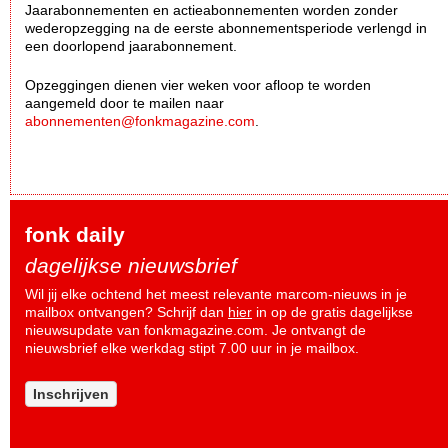
Jaarabonnementen en actieabonnementen worden zonder
wederopzegging na de eerste abonnementsperiode verlengd in
een doorlopend jaarabonnement.
Opzeggingen dienen vier weken voor afloop te worden
aangemeld door te mailen naar
abonnementen@fonkmagazine.com
.
fonk daily
dagelijkse nieuwsbrief
Wil jij elke ochtend het meest relevante marcom-nieuws in je
mailbox ontvangen? Schrijf dan
hier
in op de gratis dagelijkse
nieuwsupdate van fonkmagazine.com. Je ontvangt de
nieuwsbrief elke werkdag stipt 7.00 uur in je mailbox.
Inschrijven