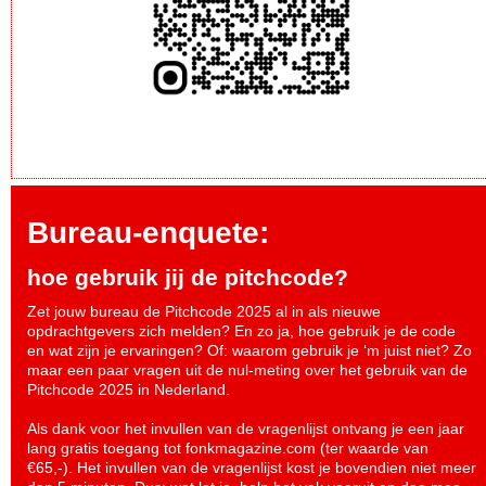
Bureau-enquete:
hoe gebruik jij de pitchcode?
Zet jouw bureau de Pitchcode 2025 al in als nieuwe
opdrachtgevers zich melden? En zo ja, hoe gebruik je de code
en wat zijn je ervaringen? Of: waarom gebruik je ‘m juist niet? Zo
maar een paar vragen uit de nul-meting over het gebruik van de
Pitchcode 2025 in Nederland.
Als dank voor het invullen van de vragenlijst ontvang je een jaar
lang gratis toegang tot fonkmagazine.com (ter waarde van
€65,-). Het invullen van de vragenlijst kost je bovendien niet meer