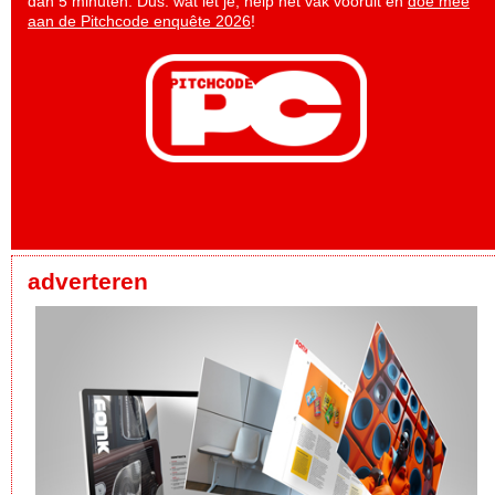
dan 5 minuten. Dus: wat let je, help het vak vooruit en
doe mee
aan de Pitchcode enquête 2026
!
adverteren