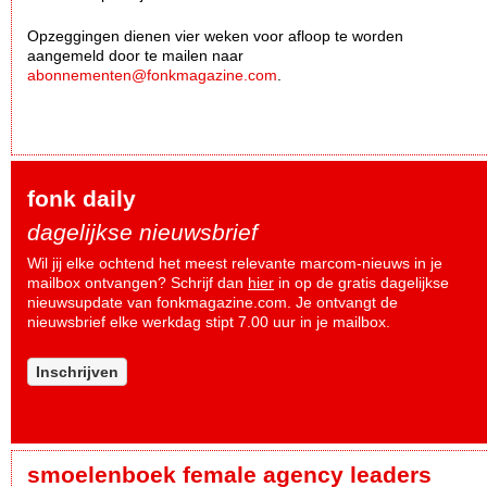
Opzeggingen dienen vier weken voor afloop te worden
aangemeld door te mailen naar
abonnementen@fonkmagazine.com
.
fonk daily
dagelijkse nieuwsbrief
Wil jij elke ochtend het meest relevante marcom-nieuws in je
mailbox ontvangen? Schrijf dan
hier
in op de gratis dagelijkse
nieuwsupdate van fonkmagazine.com. Je ontvangt de
nieuwsbrief elke werkdag stipt 7.00 uur in je mailbox.
Inschrijven
smoelenboek female agency leaders