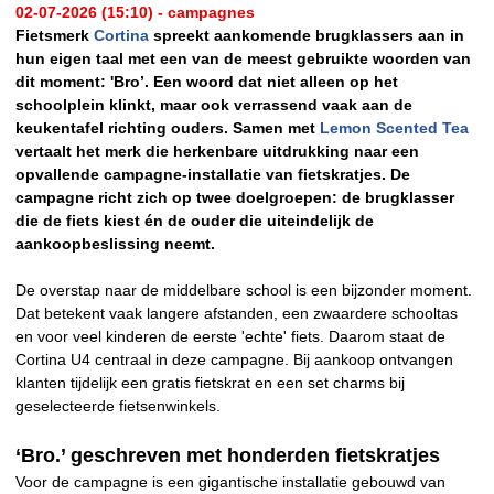
02-07-2026 (15:10) - campagnes
Fietsmerk
Cortina
spreekt aankomende brugklassers aan in
hun eigen taal met een van de meest gebruikte woorden van
dit moment: 'Bro’. Een woord dat niet alleen op het
schoolplein klinkt, maar ook verrassend vaak aan de
keukentafel richting ouders. Samen met
Lemon Scented Tea
vertaalt het merk die herkenbare uitdrukking naar een
opvallende campagne-installatie van fietskratjes. De
campagne richt zich op twee doelgroepen: de brugklasser
die de fiets kiest én de ouder die uiteindelijk de
aankoopbeslissing neemt.
De overstap naar de middelbare school is een bijzonder moment.
Dat betekent vaak langere afstanden, een zwaardere schooltas
en voor veel kinderen de eerste 'echte' fiets. Daarom staat de
Cortina U4 centraal in deze campagne. Bij aankoop ontvangen
klanten tijdelijk een gratis fietskrat en een set charms bij
geselecteerde fietsenwinkels.
‘Bro.’ geschreven met honderden fietskratjes
Voor de campagne is een gigantische installatie gebouwd van