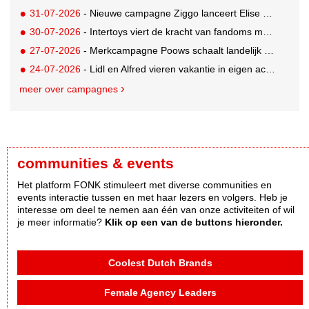
31-07-2026
- Nieuwe campagne Ziggo lanceert Elise Schaap als expert over de Nederlandse voetbalbeleving
30-07-2026
- Intertoys viert de kracht van fandoms met nieuwe social media campagne rondom Olivia Rodrigo
27-07-2026
- Merkcampagne Poows schaalt landelijk op met gerichte Out of Home strategie
24-07-2026
- Lidl en Alfred vieren vakantie in eigen achtertuin
meer over campagnes
communities & events
Het platform FONK stimuleert met diverse communities en
events interactie tussen en met haar lezers en volgers. Heb je
interesse om deel te nemen aan één van onze activiteiten of wil
je meer informatie?
Klik op een van de buttons hieronder.
Coolest Dutch Brands
Female Agency Leaders