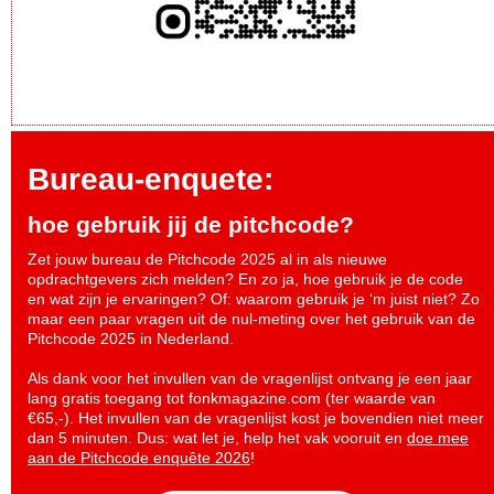
Bureau-enquete:
hoe gebruik jij de pitchcode?
Zet jouw bureau de Pitchcode 2025 al in als nieuwe
opdrachtgevers zich melden? En zo ja, hoe gebruik je de code
en wat zijn je ervaringen? Of: waarom gebruik je ‘m juist niet? Zo
maar een paar vragen uit de nul-meting over het gebruik van de
Pitchcode 2025 in Nederland.
Als dank voor het invullen van de vragenlijst ontvang je een jaar
lang gratis toegang tot fonkmagazine.com (ter waarde van
€65,-). Het invullen van de vragenlijst kost je bovendien niet meer
dan 5 minuten. Dus: wat let je, help het vak vooruit en
doe mee
aan de Pitchcode enquête 2026
!