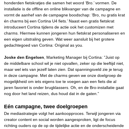
honderden fietskratjes die samen het woord ‘Bro.’ vormen. De
installatie is de offline en online blikvanger van de campagne en
vormt de aanhef van de campagne boodschap: ‘Bro, nu gratis krat
én charms bij een Cortina U4 fiets.’ Naast een gratis fietskrat
introduceert Cortina tijdens de actie ook het customizen met
charms. Hiermee kunnen jongeren hun fietskrat personaliseren en
een eigen uitstraling geven. Wat weer aansluit bij het grotere
gedachtegoed van Cortina: Original as you.
Joske den Engelsen
, Marketing Manager bij Cortina: "Juist op
de middelbare school wil je niet opvallen, zeker op die leeftijd niet,
maar wel iets van jezelf laten zien. Dat spanningsveld zie je terug
in deze campagne. Met de charms geven we onze doelgroep de
mogelijkheid om iets eigens toe te voegen aan een fiets die al
jaren favoriet is onder brugklassers. Oh, en de Bro-installatie gaat
nog door het land reizen, dus houd dat in de gaten.”
Eén campagne, twee doelgroepen
De mediastrategie volgt het aankoopproces. Terwijl jongeren via
creator content en social worden aangesproken, ligt de focus
richting ouders op de op de tijdelijke actie en de onderscheidende