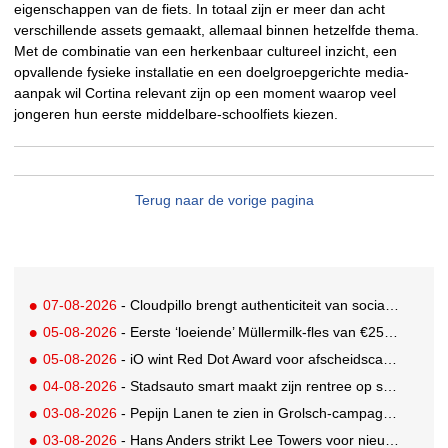
eigenschappen van de fiets. In totaal zijn er meer dan acht
verschillende assets gemaakt, allemaal binnen hetzelfde thema.
Met de combinatie van een herkenbaar cultureel inzicht, een
opvallende fysieke installatie en een doelgroepgerichte media-
aanpak wil Cortina relevant zijn op een moment waarop veel
jongeren hun eerste middelbare-schoolfiets kiezen.
Terug naar de vorige pagina
07-08-2026
- Cloudpillo brengt authenticiteit van social naar tv
05-08-2026
- Eerste ‘loeiende’ Müllermilk-fles van €25.000,- gevonden
05-08-2026
- iO wint Red Dot Award voor afscheidscampagne Peter Houtman bij Feyenoord
04-08-2026
- Stadsauto smart maakt zijn rentree op straat met een wereldwijde muurschilderingcampagne
03-08-2026
- Pepijn Lanen te zien in Grolsch-campagne voor nieuwe Grolsch CAL
03-08-2026
- Hans Anders strikt Lee Towers voor nieuwe campagne