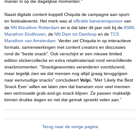
manier in op die dagelijkse momenten."
Naast digitale content koppelt Chiquita de campagne aan sport-
en festivalevents. Het merk was al
officiële bananensponsor
van
de
NN Marathon Rotterdam
en is dat later dit jaar ook bij de
ASML
Marathon Eindhoven
, de
NN Dam tot Damloop
en de
TCS
Marathon van Amsterdam
. Verder zet Chiquita in op interactieve
formats, samenwerkingen met content creators en discussies
rond de "beste snack". Ook verschijnt er een nieuwe limited
edition stickercollectie en extra retailmateriaal rond verschillende
snackmomenten. "Snackgewoontes veranderen voortdurend,
maar tegelijk zien we dat mensen nog altijd graag teruggrijpen
naar eenvoudige snacks" concludeert
Volpi.
“Met ‘Likely the Best
Snack Ever’ willen we laten zien dat bananen voor veel mensen
een vertrouwde grab-and-go snack blijven. Ze passen makkelijk
binnen drukke dagen en net dat gemak spreekt velen aan.”
Terug naar de vorige pagina