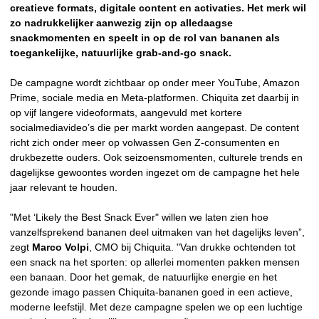
creatieve formats, digitale content en activaties. Het merk wil
zo nadrukkelijker aanwezig zijn op alledaagse
snackmomenten en speelt in op de rol van bananen als
toegankelijke, natuurlijke grab-and-go snack.
De campagne wordt zichtbaar op onder meer YouTube, Amazon
Prime, sociale media en Meta-platformen. Chiquita zet daarbij in
op vijf langere videoformats, aangevuld met kortere
socialmediavideo’s die per markt worden aangepast. De content
richt zich onder meer op volwassen Gen Z-consumenten en
drukbezette ouders. Ook seizoensmomenten, culturele trends en
dagelijkse gewoontes worden ingezet om de campagne het hele
jaar relevant te houden.
"Met ‘Likely the Best Snack Ever" willen we laten zien hoe
vanzelfsprekend bananen deel uitmaken van het dagelijks leven”,
zegt
Marco Volpi
, CMO bij Chiquita. "Van drukke ochtenden tot
een snack na het sporten: op allerlei momenten pakken mensen
een banaan. Door het gemak, de natuurlijke energie en het
gezonde imago passen Chiquita-bananen goed in een actieve,
moderne leefstijl. Met deze campagne spelen we op een luchtige