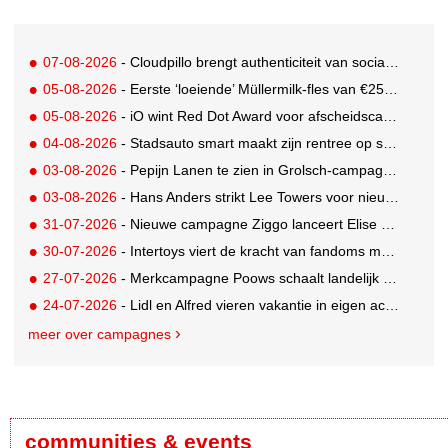
07-08-2026
- Cloudpillo brengt authenticiteit van social naar tv
05-08-2026
- Eerste ‘loeiende’ Müllermilk-fles van €25.000,- gevonden
05-08-2026
- iO wint Red Dot Award voor afscheidscampagne Peter Houtman bij Feyenoord
04-08-2026
- Stadsauto smart maakt zijn rentree op straat met een wereldwijde muurschilderingcampagne
03-08-2026
- Pepijn Lanen te zien in Grolsch-campagne voor nieuwe Grolsch CAL
03-08-2026
- Hans Anders strikt Lee Towers voor nieuwe campagne
31-07-2026
- Nieuwe campagne Ziggo lanceert Elise Schaap als expert over de Nederlandse voetbalbeleving
30-07-2026
- Intertoys viert de kracht van fandoms met nieuwe social media campagne rondom Olivia Rodrigo
27-07-2026
- Merkcampagne Poows schaalt landelijk op met gerichte Out of Home strategie
24-07-2026
- Lidl en Alfred vieren vakantie in eigen achtertuin
meer over campagnes
communities & events