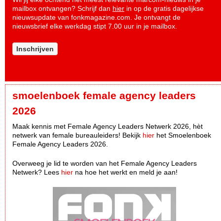
mailbox ontvangen? Schrijf dan
hier
in op de gratis dagelijkse
nieuwsupdate van fonkmagazine.com. Je ontvangt de
nieuwsbrief elke werkdag stipt 7.00 uur in je mailbox.
Inschrijven
smoelenboek female agency leaders
2026
Maak kennis met Female Agency Leaders Netwerk 2026, hèt
netwerk van female bureauleiders! Bekijk
hier
het Smoelenboek
Female Agency Leaders 2026.
Overweeg je lid te worden van het Female Agency Leaders
Netwerk? Lees
hier
na hoe het werkt en meld je aan!