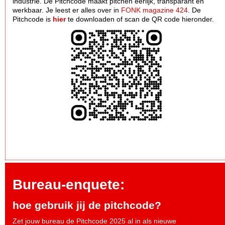
industrie. De Pitchcode maakt pitchen eerlijk, transparant en
werkbaar. Je leest er alles over in
FONK magazine 424
. De
Pitchcode is
hier
te downloaden of scan de QR code hieronder.
Bureau-enquete:
hoe gebruik jij de pitchcode?
Zet jouw bureau de Pitchcode 2025 al in als nieuwe