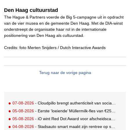
Den Haag cultuurstad
The Hague & Partners voerde de Big 5-campagne uit in opdracht
van de vier musea en de gemeente Den Haag. Met de DIA-winst
onderstreept de organisatie haar rol in de internationale
positionering van Den Haag als cultuurstad.
Credits: foto Merten Snijders / Dutch Interactive Awards
Terug naar de vorige pagina
07-08-2026
- Cloudpillo brengt authenticiteit van social naar tv
05-08-2026
- Eerste ‘loeiende’ Müllermilk-fles van €25.000,- gevonden
05-08-2026
- iO wint Red Dot Award voor afscheidscampagne Peter Houtman bij Feyenoord
04-08-2026
- Stadsauto smart maakt zijn rentree op straat met een wereldwijde muurschilderingcampagne