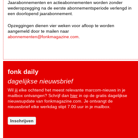
Jaarabonnementen en actieabonnementen worden zonder
wederopzegging na de eerste abonnementsperiode verlengd in
een doorlopend jaarabonnement.
Opzeggingen dienen vier weken voor afloop te worden
aangemeld door te mailen naar
abonnementen@fonkmagazine.com
.
fonk daily
dagelijkse nieuwsbrief
Wil jij elke ochtend het meest relevante marcom-nieuws in je
mailbox ontvangen? Schrijf dan
hier
in op de gratis dagelijkse
nieuwsupdate van fonkmagazine.com. Je ontvangt de
nieuwsbrief elke werkdag stipt 7.00 uur in je mailbox.
Inschrijven