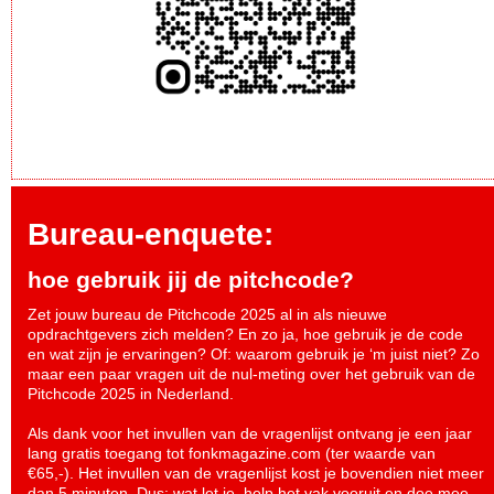
Bureau-enquete:
hoe gebruik jij de pitchcode?
Zet jouw bureau de Pitchcode 2025 al in als nieuwe
opdrachtgevers zich melden? En zo ja, hoe gebruik je de code
en wat zijn je ervaringen? Of: waarom gebruik je ‘m juist niet? Zo
maar een paar vragen uit de nul-meting over het gebruik van de
Pitchcode 2025 in Nederland.
Als dank voor het invullen van de vragenlijst ontvang je een jaar
lang gratis toegang tot fonkmagazine.com (ter waarde van
€65,-). Het invullen van de vragenlijst kost je bovendien niet meer
dan 5 minuten. Dus: wat let je, help het vak vooruit en
doe mee