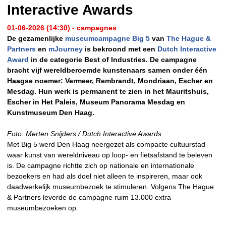
Interactive Awards
01-06-2026 (14:30) - campagnes
De gezamenlijke
museumcampagne Big 5
van
The Hague &
Partners
en
mJourney
is bekroond met een
Dutch Interactive
Award
in de categorie Best of Industries. De campagne
bracht vijf wereldberoemde kunstenaars samen onder één
Haagse noemer: Vermeer, Rembrandt, Mondriaan, Escher en
Mesdag. Hun werk is permanent te zien in het Mauritshuis,
Escher in Het Paleis, Museum Panorama Mesdag en
Kunstmuseum Den Haag.
Foto:
Merten Snijders / Dutch Interactive Awards
Met Big 5 werd Den Haag neergezet als compacte cultuurstad
waar kunst van wereldniveau op loop- en fietsafstand te beleven
is. De campagne richtte zich op nationale en internationale
bezoekers en had als doel niet alleen te inspireren, maar ook
daadwerkelijk museumbezoek te stimuleren. Volgens The Hague
& Partners leverde de campagne ruim 13.000 extra
museumbezoeken op.