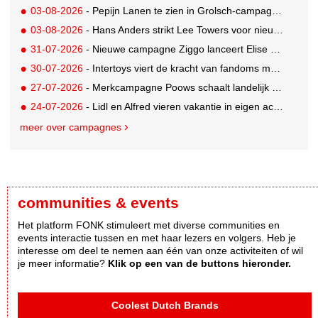
03-08-2026
- Pepijn Lanen te zien in Grolsch-campagne voor nieuwe Grolsch CAL
03-08-2026
- Hans Anders strikt Lee Towers voor nieuwe campagne
31-07-2026
- Nieuwe campagne Ziggo lanceert Elise Schaap als expert over de Nederlandse voetbalbeleving
30-07-2026
- Intertoys viert de kracht van fandoms met nieuwe social media campagne rondom Olivia Rodrigo
27-07-2026
- Merkcampagne Poows schaalt landelijk op met gerichte Out of Home strategie
24-07-2026
- Lidl en Alfred vieren vakantie in eigen achtertuin
meer over campagnes
communities & events
Het platform FONK stimuleert met diverse communities en
events interactie tussen en met haar lezers en volgers. Heb je
interesse om deel te nemen aan één van onze activiteiten of wil
je meer informatie?
Klik op een van de buttons hieronder.
Coolest Dutch Brands