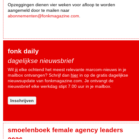
Opzeggingen dienen vier weken voor afloop te worden
aangemeld door te mailen naar
abonnementen@fonkmagazine.com
.
fonk daily
dagelijkse nieuwsbrief
Wil jij elke ochtend het meest relevante marcom-nieuws in je
mailbox ontvangen? Schrijf dan
hier
in op de gratis dagelijkse
nieuwsupdate van fonkmagazine.com. Je ontvangt de
nieuwsbrief elke werkdag stipt 7.00 uur in je mailbox.
Inschrijven
smoelenboek female agency leaders