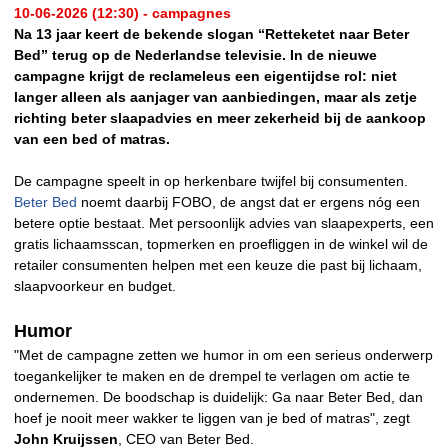
10-06-2026 (12:30) - campagnes
Na 13 jaar keert de bekende slogan “Retteketet naar Beter
Bed” terug op de Nederlandse televisie. In de nieuwe
campagne krijgt de reclameleus een eigentijdse rol: niet
langer alleen als aanjager van aanbiedingen, maar als zetje
richting beter slaapadvies en meer zekerheid bij de aankoop
van een bed of matras.
De campagne speelt in op herkenbare twijfel bij consumenten.
Beter Bed
noemt daarbij FOBO, de angst dat er ergens nóg een
betere optie bestaat. Met persoonlijk advies van slaapexperts, een
gratis lichaamsscan, topmerken en proefliggen in de winkel wil de
retailer consumenten helpen met een keuze die past bij lichaam,
slaapvoorkeur en budget.
Humor
"Met de campagne zetten we humor in om een serieus onderwerp
toegankelijker te maken en de drempel te verlagen om actie te
ondernemen. De boodschap is duidelijk: Ga naar Beter Bed, dan
hoef je nooit meer wakker te liggen van je bed of matras", zegt
John Kruijssen
, CEO van Beter Bed.