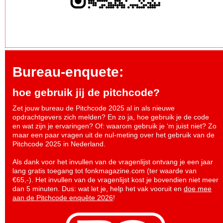
Bureau-enquete:
hoe gebruik jij de pitchcode?
Zet jouw bureau de Pitchcode 2025 al in als nieuwe
opdrachtgevers zich melden? En zo ja, hoe gebruik je de code
en wat zijn je ervaringen? Of: waarom gebruik je ‘m juist niet? Zo
maar een paar vragen uit de nul-meting over het gebruik van de
Pitchcode 2025 in Nederland.
Als dank voor het invullen van de vragenlijst ontvang je een jaar
lang gratis toegang tot fonkmagazine.com (ter waarde van
€65,-). Het invullen van de vragenlijst kost je bovendien niet meer
dan 5 minuten. Dus: wat let je, help het vak vooruit en
doe mee
aan de Pitchcode enquête 2026
!