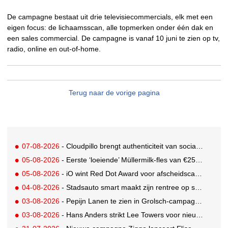
De campagne bestaat uit drie televisiecommercials, elk met een
eigen focus: de lichaamsscan, alle topmerken onder één dak en
een sales commercial. De campagne is vanaf 10 juni te zien op tv,
radio, online en out-of-home.
Terug naar de vorige pagina
07-08-2026
- Cloudpillo brengt authenticiteit van social naar tv
05-08-2026
- Eerste ‘loeiende’ Müllermilk-fles van €25.000,- gevonden
05-08-2026
- iO wint Red Dot Award voor afscheidscampagne Peter Houtman bij Feyenoord
04-08-2026
- Stadsauto smart maakt zijn rentree op straat met een wereldwijde muurschilderingcampagne
03-08-2026
- Pepijn Lanen te zien in Grolsch-campagne voor nieuwe Grolsch CAL
03-08-2026
- Hans Anders strikt Lee Towers voor nieuwe campagne