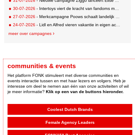
31-07-2026
- Nieuwe campagne Ziggo lanceert Elise Schaap als expert over de Nederlandse voetbalbeleving
30-07-2026
- Intertoys viert de kracht van fandoms met nieuwe social media campagne rondom Olivia Rodrigo
27-07-2026
- Merkcampagne Poows schaalt landelijk op met gerichte Out of Home strategie
24-07-2026
- Lidl en Alfred vieren vakantie in eigen achtertuin
meer over campagnes
communities & events
Het platform FONK stimuleert met diverse communities en
events interactie tussen en met haar lezers en volgers. Heb je
interesse om deel te nemen aan één van onze activiteiten of wil
je meer informatie?
Klik op een van de buttons hieronder.
Coolest Dutch Brands
Female Agency Leaders