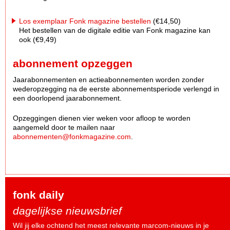
Los exemplaar Fonk magazine bestellen
(€14,50)
Het bestellen van de digitale editie van Fonk magazine kan
ook (€9,49)
abonnement opzeggen
Jaarabonnementen en actieabonnementen worden zonder
wederopzegging na de eerste abonnementsperiode verlengd in
een doorlopend jaarabonnement.
Opzeggingen dienen vier weken voor afloop te worden
aangemeld door te mailen naar
abonnementen@fonkmagazine.com
.
fonk daily
dagelijkse nieuwsbrief
Wil jij elke ochtend het meest relevante marcom-nieuws in je