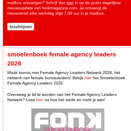
mailbox ontvangen? Schrijf dan
hier
in op de gratis dagelijkse
nieuwsupdate van fonkmagazine.com. Je ontvangt de
nieuwsbrief elke werkdag stipt 7.00 uur in je mailbox.
Inschrijven
smoelenboek female agency leaders
2026
Maak kennis met Female Agency Leaders Netwerk 2026, hèt
netwerk van female bureauleiders! Bekijk
hier
het Smoelenboek
Female Agency Leaders 2026.
Overweeg je lid te worden van het Female Agency Leaders
Netwerk? Lees
hier
na hoe het werkt en meld je aan!