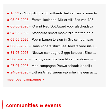
16:53
- Cloudpillo brengt authenticiteit van social naar tv
05-08-2026
- Eerste ‘loeiende’ Müllermilk-fles van €25.000,- gevonden
05-08-2026
- iO wint Red Dot Award voor afscheidscampagne Peter Houtman bij Feyenoord
04-08-2026
- Stadsauto smart maakt zijn rentree op straat met een wereldwijde muurschilderingcampagne
03-08-2026
- Pepijn Lanen te zien in Grolsch-campagne voor nieuwe Grolsch CAL
03-08-2026
- Hans Anders strikt Lee Towers voor nieuwe campagne
31-07-2026
- Nieuwe campagne Ziggo lanceert Elise Schaap als expert over de Nederlandse voetbalbeleving
30-07-2026
- Intertoys viert de kracht van fandoms met nieuwe social media campagne rondom Olivia Rodrigo
27-07-2026
- Merkcampagne Poows schaalt landelijk op met gerichte Out of Home strategie
24-07-2026
- Lidl en Alfred vieren vakantie in eigen achtertuin
meer over campagnes
communities & events