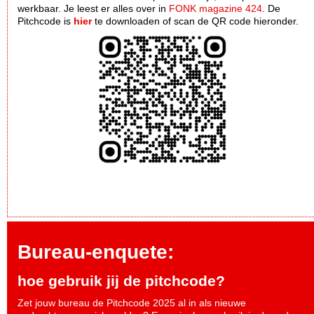
werkbaar. Je leest er alles over in
FONK magazine 424
. De
Pitchcode is
hier
te downloaden of scan de QR code hieronder.
Bureau-enquete:
hoe gebruik jij de pitchcode?
Zet jouw bureau de Pitchcode 2025 al in als nieuwe