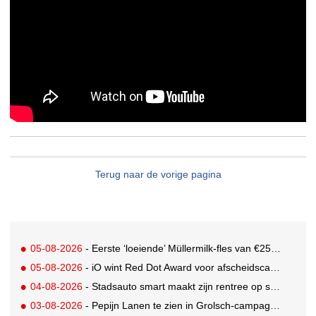
Terug naar de vorige pagina
05-08-2026
- Eerste ‘loeiende’ Müllermilk-fles van €25.000,- gevonden
05-08-2026
- iO wint Red Dot Award voor afscheidscampagne Peter Houtman bij Feyenoord
04-08-2026
- Stadsauto smart maakt zijn rentree op straat met een wereldwijde muurschilderingcampagne
03-08-2026
- Pepijn Lanen te zien in Grolsch-campagne voor nieuwe Grolsch CAL