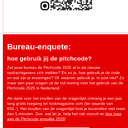
Bureau-enquete:
hoe gebruik jij de pitchcode?
Zet jouw bureau de Pitchcode 2025 al in als nieuwe
opdrachtgevers zich melden? En zo ja, hoe gebruik je de code
en wat zijn je ervaringen? Of: waarom gebruik je ‘m juist niet? Zo
maar een paar vragen uit de nul-meting over het gebruik van de
Pitchcode 2025 in Nederland.
Als dank voor het invullen van de vragenlijst ontvang je een jaar
lang gratis toegang tot fonkmagazine.com (ter waarde van
€65,-). Het invullen van de vragenlijst kost je bovendien niet meer
dan 5 minuten. Dus: wat let je, help het vak vooruit en
doe mee
aan de Pitchcode enquête 2026
!