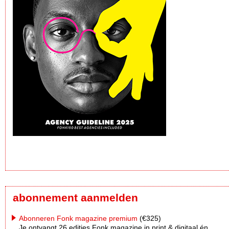
abonnement aanmelden
Abonneren Fonk magazine premium
(€325)
Je ontvangt 26 edities Fonk magazine in print & digitaal én