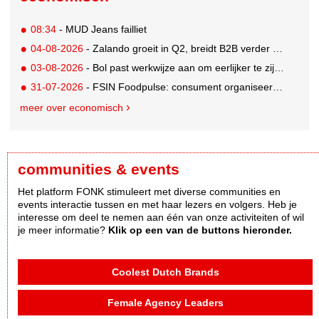
08:34
- MUD Jeans failliet
04-08-2026
- Zalando groeit in Q2, breidt B2B verder uit en innoveert met AI
03-08-2026
- Bol past werkwijze aan om eerlijker te zijn naar verkopers en consumenten
31-07-2026
- FSIN Foodpulse: consument organiseert eet- en koopgedrag bewuster
meer over economisch
communities & events
Het platform FONK stimuleert met diverse communities en
events interactie tussen en met haar lezers en volgers. Heb je
interesse om deel te nemen aan één van onze activiteiten of wil
je meer informatie?
Klik op een van de buttons hieronder.
Coolest Dutch Brands
Female Agency Leaders