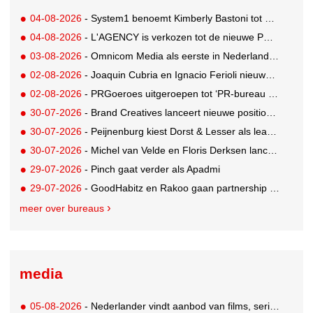
04-08-2026
- System1 benoemt Kimberly Bastoni tot Gobal Chief Commercial Officer
04-08-2026
- L'AGENCY is verkozen tot de nieuwe PR-partner van KoRo
03-08-2026
- Omnicom Media als eerste in Nederland actief met advertenties in ChatGPT
02-08-2026
- Joaquin Cubria en Ignacio Ferioli nieuwe Global CCO’s GUT, Renata Neumann Global Head of Production
02-08-2026
- PRGoeroes uitgeroepen tot ‘PR-bureau van het jaar 2026’
30-07-2026
- Brand Creatives lanceert nieuwe positionering: Create to Celebrate
30-07-2026
- Peijnenburg kiest Dorst & Lesser als lead social agency
30-07-2026
- Michel van Velde en Floris Derksen lanceren I.C.Y. group: drie specialistische bureaus, één visie op groei
29-07-2026
- Pinch gaat verder als Apadmi
29-07-2026
- GoodHabitz en Rakoo gaan partnership aan voor geïntegreerde talentontwikkeling
meer over bureaus
media
05-08-2026
- Nederlander vindt aanbod van films, series en sport vaak versnipperd