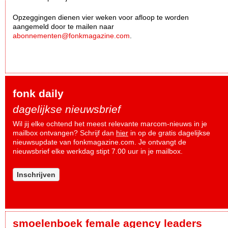
Opzeggingen dienen vier weken voor afloop te worden
aangemeld door te mailen naar
abonnementen@fonkmagazine.com
.
fonk daily
dagelijkse nieuwsbrief
Wil jij elke ochtend het meest relevante marcom-nieuws in je
mailbox ontvangen? Schrijf dan
hier
in op de gratis dagelijkse
nieuwsupdate van fonkmagazine.com. Je ontvangt de
nieuwsbrief elke werkdag stipt 7.00 uur in je mailbox.
Inschrijven
smoelenboek female agency leaders