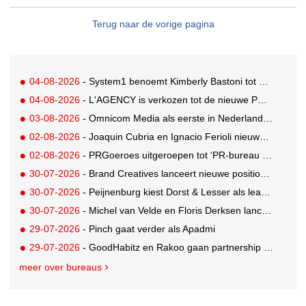
Terug naar de vorige pagina
04-08-2026
- System1 benoemt Kimberly Bastoni tot Gobal Chief Commercial Officer
04-08-2026
- L'AGENCY is verkozen tot de nieuwe PR-partner van KoRo
03-08-2026
- Omnicom Media als eerste in Nederland actief met advertenties in ChatGPT
02-08-2026
- Joaquin Cubria en Ignacio Ferioli nieuwe Global CCO’s GUT, Renata Neumann Global Head of Production
02-08-2026
- PRGoeroes uitgeroepen tot ‘PR-bureau van het jaar 2026’
30-07-2026
- Brand Creatives lanceert nieuwe positionering: Create to Celebrate
30-07-2026
- Peijnenburg kiest Dorst & Lesser als lead social agency
30-07-2026
- Michel van Velde en Floris Derksen lanceren I.C.Y. group: drie specialistische bureaus, één visie op groei
29-07-2026
- Pinch gaat verder als Apadmi
29-07-2026
- GoodHabitz en Rakoo gaan partnership aan voor geïntegreerde talentontwikkeling
meer over bureaus