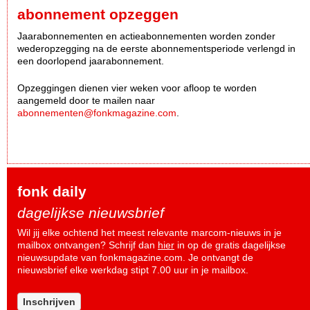
abonnement opzeggen
Jaarabonnementen en actieabonnementen worden zonder
wederopzegging na de eerste abonnementsperiode verlengd in
een doorlopend jaarabonnement.
Opzeggingen dienen vier weken voor afloop te worden
aangemeld door te mailen naar
abonnementen@fonkmagazine.com
.
fonk daily
dagelijkse nieuwsbrief
Wil jij elke ochtend het meest relevante marcom-nieuws in je
mailbox ontvangen? Schrijf dan
hier
in op de gratis dagelijkse
nieuwsupdate van fonkmagazine.com. Je ontvangt de
nieuwsbrief elke werkdag stipt 7.00 uur in je mailbox.
Inschrijven