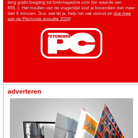
lang gratis toegang tot fonkmagazine.com (ter waarde van
€65,-). Het invullen van de vragenlijst kost je bovendien niet meer
dan 5 minuten. Dus: wat let je, help het vak vooruit en
doe mee
aan de Pitchcode enquête 2026
!
adverteren