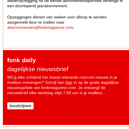
wederopzegging na de eerste abonnementsperiode verlengd in
een doorlopend jaarabonnement.
Opzeggingen dienen vier weken voor afloop te worden
aangemeld door te mailen naar
abonnementen@fonkmagazine.com
.
fonk daily
dagelijkse nieuwsbrief
Wil jij elke ochtend het meest relevante marcom-nieuws in je
mailbox ontvangen? Schrijf dan
hier
in op de gratis dagelijkse
nieuwsupdate van fonkmagazine.com. Je ontvangt de
nieuwsbrief elke werkdag stipt 7.00 uur in je mailbox.
Inschrijven