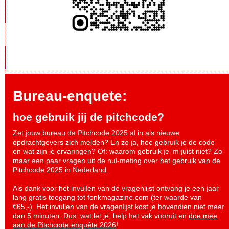
Bureau-enquete:
hoe gebruik jij de pitchcode?
Zet jouw bureau de Pitchcode 2025 al in als nieuwe
opdrachtgevers zich melden? En zo ja, hoe gebruik je de code
en wat zijn je ervaringen? Of: waarom gebruik je ‘m juist niet? Zo
maar een paar vragen uit de nul-meting over het gebruik van de
Pitchcode 2025 in Nederland.
Als dank voor het invullen van de vragenlijst ontvang je een jaar
lang gratis toegang tot fonkmagazine.com (ter waarde van
€65,-). Het invullen van de vragenlijst kost je bovendien niet meer
dan 5 minuten. Dus: wat let je, help het vak vooruit en
doe mee
aan de Pitchcode enquête 2026
!