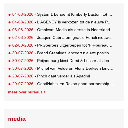
04-08-2026
- System1 benoemt Kimberly Bastoni tot Gobal Chief Commercial Officer
04-08-2026
- L'AGENCY is verkozen tot de nieuwe PR-partner van KoRo
03-08-2026
- Omnicom Media als eerste in Nederland actief met advertenties in ChatGPT
02-08-2026
- Joaquin Cubria en Ignacio Ferioli nieuwe Global CCO’s GUT, Renata Neumann Global Head of Production
02-08-2026
- PRGoeroes uitgeroepen tot ‘PR-bureau van het jaar 2026’
30-07-2026
- Brand Creatives lanceert nieuwe positionering: Create to Celebrate
30-07-2026
- Peijnenburg kiest Dorst & Lesser als lead social agency
30-07-2026
- Michel van Velde en Floris Derksen lanceren I.C.Y. group: drie specialistische bureaus, één visie op groei
29-07-2026
- Pinch gaat verder als Apadmi
29-07-2026
- GoodHabitz en Rakoo gaan partnership aan voor geïntegreerde talentontwikkeling
meer over bureaus
media