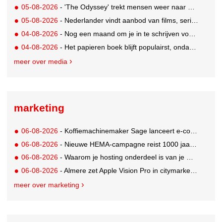
05-08-2026
- 'The Odyssey' trekt mensen weer naar de bioscoop
05-08-2026
- Nederlander vindt aanbod van films, series en sport vaak versnipperd
04-08-2026
- Nog een maand om je in te schrijven voor de Mercurs 2026
04-08-2026
- Het papieren boek blijft populairst, ondanks digitale alternatieven
meer over media
marketing
06-08-2026
- Koffiemachinemaker Sage lanceert e-commerceplatform voor koffieliefhebbers
06-08-2026
- Nieuwe HEMA-campagne reist 1000 jaar terug in de tijd naar 'Hemastein'
06-08-2026
- Waarom je hosting onderdeel is van je merkstrategie
06-08-2026
- Almere zet Apple Vision Pro in citymarketing
meer over marketing