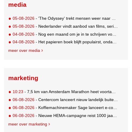
media
05-08-2026
- 'The Odyssey' trekt mensen weer naar de bioscoop
05-08-2026
- Nederlander vindt aanbod van films, series en sport vaak versnipperd
04-08-2026
- Nog een maand om je in te schrijven voor de Mercurs 2026
04-08-2026
- Het papieren boek blijft populairst, ondanks digitale alternatieven
meer over media
marketing
10:23
- 7,5 km van Amsterdam Marathon heet voortaan de 'Samsung Galaxy 7,5 km'
06-08-2026
- Centercom lanceert nieuw landelijk buitereclamenetwerk: City Cubes
06-08-2026
- Koffiemachinemaker Sage lanceert e-commerceplatform voor koffieliefhebbers
06-08-2026
- Nieuwe HEMA-campagne reist 1000 jaar terug in de tijd naar 'Hemastein'
meer over marketing