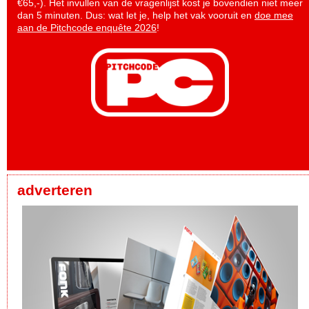
€65,-). Het invullen van de vragenlijst kost je bovendien niet meer
dan 5 minuten. Dus: wat let je, help het vak vooruit en
doe mee
aan de Pitchcode enquête 2026
!
adverteren