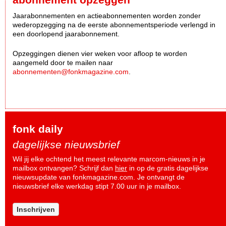
Jaarabonnementen en actieabonnementen worden zonder
wederopzegging na de eerste abonnementsperiode verlengd in
een doorlopend jaarabonnement.
Opzeggingen dienen vier weken voor afloop te worden
aangemeld door te mailen naar
abonnementen@fonkmagazine.com
.
fonk daily
dagelijkse nieuwsbrief
Wil jij elke ochtend het meest relevante marcom-nieuws in je
mailbox ontvangen? Schrijf dan
hier
in op de gratis dagelijkse
nieuwsupdate van fonkmagazine.com. Je ontvangt de
nieuwsbrief elke werkdag stipt 7.00 uur in je mailbox.
Inschrijven