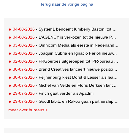
Terug naar de vorige pagina
04-08-2026
- System1 benoemt Kimberly Bastoni tot Gobal Chief Commercial Officer
04-08-2026
- L'AGENCY is verkozen tot de nieuwe PR-partner van KoRo
03-08-2026
- Omnicom Media als eerste in Nederland actief met advertenties in ChatGPT
02-08-2026
- Joaquin Cubria en Ignacio Ferioli nieuwe Global CCO’s GUT, Renata Neumann Global Head of Production
02-08-2026
- PRGoeroes uitgeroepen tot ‘PR-bureau van het jaar 2026’
30-07-2026
- Brand Creatives lanceert nieuwe positionering: Create to Celebrate
30-07-2026
- Peijnenburg kiest Dorst & Lesser als lead social agency
30-07-2026
- Michel van Velde en Floris Derksen lanceren I.C.Y. group: drie specialistische bureaus, één visie op groei
29-07-2026
- Pinch gaat verder als Apadmi
29-07-2026
- GoodHabitz en Rakoo gaan partnership aan voor geïntegreerde talentontwikkeling
meer over bureaus