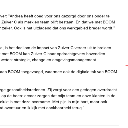
rover: "Andrea heeft goed voor ons gezorgd door ons onder te
at Zuiver C als merk en team blijft bestaan. En dat we met BOOM
r zeker. Ook is het uitdagend dat ons werkgebied breder wordt."
ld, is het doel om de impact van Zuiver C verder uit te breiden
rk met BOOM kan Zuiver C haar opdrachtgevers bovendien
e weten: strategie, change en omgevingsmanagement.
 aan BOOM toegevoegd, waarmee ook de digitale tak van BOOM
ege gezondheidsredenen. Zij zorgt voor een gedegen overdracht
p de been: ervoor zorgen dat mijn team en onze klanten in de
gelukt is met deze overname. Met pijn in mijn hart, maar ook
d avontuur en ik kijk met dankbaarheid terug."