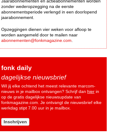
Jaarabonnementen en actieabonnementen worden
zonder wederopzegging na de eerste
abonnementsperiode verlengd in een doorlopend
jaarabonnement.
Opzeggingen dienen vier weken voor afloop te
worden aangemeld door te mailen naar
abonnementen@fonkmagazine.com
.
fonk daily
dagelijkse nieuwsbrief
Wil jij elke ochtend het meest relevante marcom-
nieuws in je mailbox ontvangen? Schrijf dan
hier
in
op de gratis dagelijkse nieuwsupdate van
fonkmagazine.com. Je ontvangt de nieuwsbrief elke
werkdag stipt 7.00 uur in je mailbox.
Inschrijven