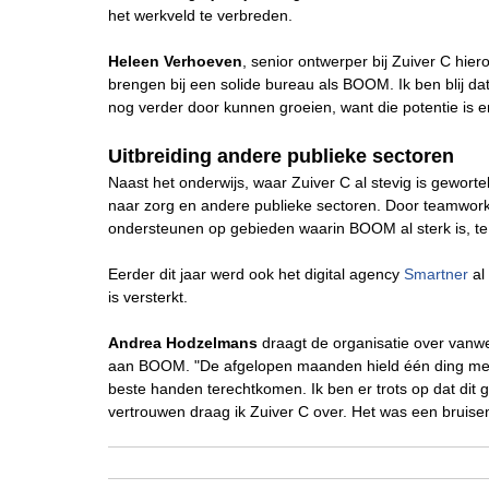
het werkveld te verbreden.
Heleen Verhoeven
, senior ontwerper bij Zuiver C hie
brengen bij een solide bureau als BOOM. Ik ben blij d
nog verder door kunnen groeien, want die potentie is e
Uitbreiding andere publieke sectoren
Naast het onderwijs, waar Zuiver C al stevig is geworte
naar zorg en andere publieke sectoren. Door teamwo
ondersteunen op gebieden waarin BOOM al sterk is, t
Eerder dit jaar werd ook het digital agency
Smartner
al
is versterkt.
Andrea Hodzelmans
draagt de organisatie over vanw
aan BOOM. "De afgelopen maanden hield één ding me o
beste handen terechtkomen. Ik ben er trots op dat dit 
vertrouwen draag ik Zuiver C over. Het was een bruisen