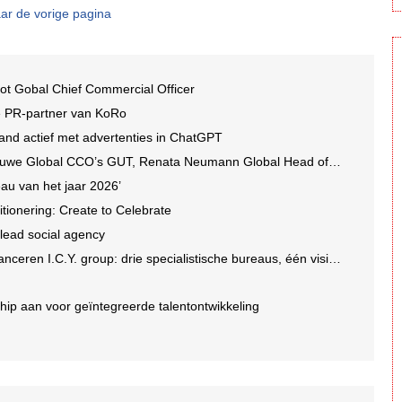
ar de vorige pagina
ot Gobal Chief Commercial Officer
e PR-partner van KoRo
and actief met advertenties in ChatGPT
we Global CCO’s GUT, Renata Neumann Global Head of Production
au van het jaar 2026’
tionering: Create to Celebrate
 lead social agency
en I.C.Y. group: drie specialistische bureaus, één visie op groei
ip aan voor geïntegreerde talentontwikkeling