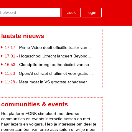
zoek
login
laatste nieuws
17:17 -
Prime Video deelt officiële trailer van L*VE KLEINE
17:01 -
Hogeschool Utrecht lanceert Beyond Campus binnen International Creative Business
16:53 -
Cloudpillo brengt authenticiteit van social naar tv
11:53 -
OpenAI schrapt chatlimiet voor gratis ChatGPT-gebruikers
11:28 -
Meta moet in VS grootste schadevergoeding ooit betalen: 567 miljoen dollar
communities & events
Het platform FONK stimuleert met diverse
communities en events interactie tussen en met
haar lezers en volgers. Heb je interesse om deel te
nemen aan één van onze activiteiten of wil je meer