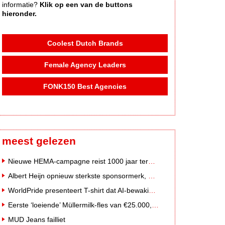
informatie?
Klik op een van de buttons
hieronder.
Coolest Dutch Brands
Female Agency Leaders
FONK150 Best Agencies
meest gelezen
Nieuwe HEMA-campagne reist 1000 jaar terug in de tijd naar 'Hemastein'
Albert Heijn opnieuw sterkste sponsormerk, PostNL daalt
WorldPride presenteert T-shirt dat AI-bewakingscamera's misleidt
Eerste ‘loeiende’ Müllermilk-fles van €25.000,- gevonden
MUD Jeans failliet