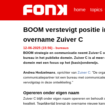
home
topics
BOOM verstevigt positie i
overname Zuiver C
12-06-2025 (15:56) - bureaus
BOOM strategie en communicatie neemt Zuiver C ov
bureau in het publieke domein. Zuiver C is al meer 
domein met een focus op het (basis)onderwijs.
Andrea Hodzelmans
, oprichter van
Zuiver C
: "De org
communicatiepartner tot een bureau met communicatiev
vervolgstap in deze ontwikkeling."
Opereren onder eigen naam
Zuiver C blijft onder eigen naam opereren en behoudt d
kwaliteit. Tegelijkertijd brengt de overname nieuwe k