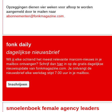
Opzeggingen dienen vier weken voor afloop te worden
aangemeld door te mailen naar
abonnementen@fonkmagazine.com
.
fonk daily
dagelijkse nieuwsbrief
Wil jij elke ochtend het meest relevante marcom-nieuws in je
mailbox ontvangen? Schrijf dan
hier
in op de gratis dagelijkse
nieuwsupdate van fonkmagazine.com. Je ontvangt de
nieuwsbrief elke werkdag stipt 7.00 uur in je mailbox.
Inschrijven
smoelenboek female agency leaders