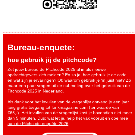
Bureau-enquete:
hoe gebruik jij de pitchcode?
Zet jouw bureau de Pitchcode 2025 al in als nieuwe
opdrachtgevers zich melden? En zo ja, hoe gebruik je de code
en wat zijn je ervaringen? Of: waarom gebruik je ‘m juist niet? Zo
maar een paar vragen uit de nul-meting over het gebruik van de
Pitchcode 2025 in Nederland.
Als dank voor het invullen van de vragenlijst ontvang je een jaar
lang gratis toegang tot fonkmagazine.com (ter waarde van
€65,-). Het invullen van de vragenlijst kost je bovendien niet meer
dan 5 minuten. Dus: wat let je, help het vak vooruit en
doe mee
aan de Pitchcode enquête 2026
!