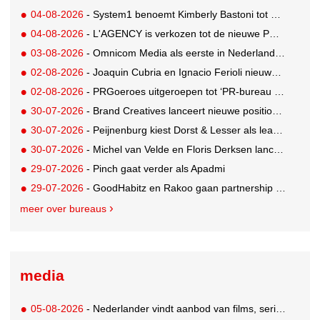
04-08-2026
- System1 benoemt Kimberly Bastoni tot Gobal Chief Commercial Officer
04-08-2026
- L'AGENCY is verkozen tot de nieuwe PR-partner van KoRo
03-08-2026
- Omnicom Media als eerste in Nederland actief met advertenties in ChatGPT
02-08-2026
- Joaquin Cubria en Ignacio Ferioli nieuwe Global CCO’s GUT, Renata Neumann Global Head of Production
02-08-2026
- PRGoeroes uitgeroepen tot ‘PR-bureau van het jaar 2026’
30-07-2026
- Brand Creatives lanceert nieuwe positionering: Create to Celebrate
30-07-2026
- Peijnenburg kiest Dorst & Lesser als lead social agency
30-07-2026
- Michel van Velde en Floris Derksen lanceren I.C.Y. group: drie specialistische bureaus, één visie op groei
29-07-2026
- Pinch gaat verder als Apadmi
29-07-2026
- GoodHabitz en Rakoo gaan partnership aan voor geïntegreerde talentontwikkeling
meer over bureaus
media
05-08-2026
- Nederlander vindt aanbod van films, series en sport vaak versnipperd