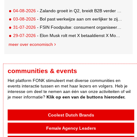
04-08-2026
- Zalando groeit in Q2, breidt B2B verder uit en innoveert met AI
03-08-2026
- Bol past werkwijze aan om eerlijker te zijn naar verkopers en consumenten
31-07-2026
- FSIN Foodpulse: consument organiseert eet- en koopgedrag bewuster
29-07-2026
- Elon Musk rolt met X betaaldienst X Money uit in VS: zorgen in Washington
meer over economisch
communities & events
Het platform FONK stimuleert met diverse communities en
events interactie tussen en met haar lezers en volgers. Heb je
interesse om deel te nemen aan één van onze activiteiten of wil
je meer informatie?
Klik op een van de buttons hieronder.
Coolest Dutch Brands
Female Agency Leaders