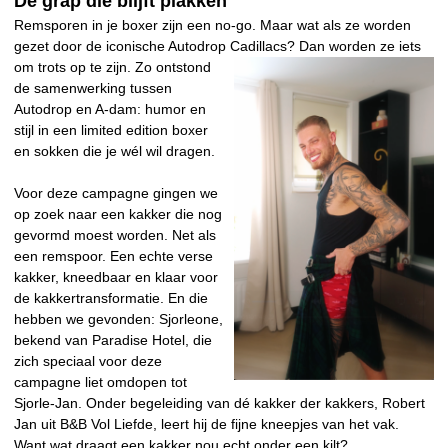
De grap die blijft plakken
Remsporen in je boxer zijn een no-go. Maar wat als ze worden
gezet door de iconische Autodrop Cadillacs? Dan
worden ze iets
om trots op te zijn. Zo ontstond
de samenwerking tussen
Autodrop en A-dam: humor en
stijl in een limited edition boxer
en sokken die je wél wil dragen.
Voor deze campagne gingen we
op zoek naar een kakker die nog
gevormd moest worden. Net als
een remspoor. Een echte verse
kakker, kneedbaar en klaar voor
de kakkertransformatie. En die
hebben we gevonden: Sjorleone,
bekend van Paradise Hotel, die
zich speciaal voor deze
campagne liet omdopen tot
Sjorle-Jan. Onder begeleiding van dé kakker der kakkers, Robert
Jan uit B&B Vol Liefde, leert hij de fijne kneepjes van het vak.
Want wat draagt een kakker nou echt onder een kilt?