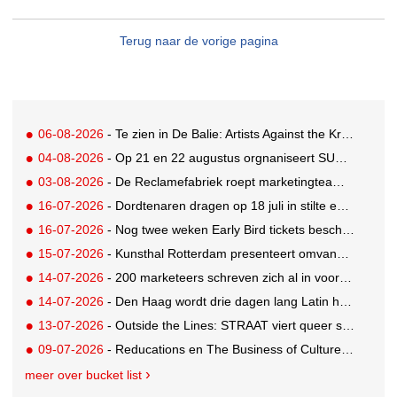
Terug naar de vorige pagina
06-08-2026
- Te zien in De Balie: Artists Against the Kremlin III
04-08-2026
- Op 21 en 22 augustus orgnaniseert SUE Behavioural Design de Summer School 2026
03-08-2026
- De Reclamefabriek roept marketingteams op: maak de shift, stop de chaos
16-07-2026
- Dordtenaren dragen op 18 juli in stilte een levensgroot beeld door de straten van de stad
16-07-2026
- Nog twee weken Early Bird tickets beschikbaar voor ADNIGHT
15-07-2026
- Kunsthal Rotterdam presenteert omvangrijke tentoonstelling van Paul Signac en tijdgenoten
14-07-2026
- 200 marketeers schreven zich al in voor Time to Make Sense
14-07-2026
- Den Haag wordt drie dagen lang Latin hoofdstad van Nederland
13-07-2026
- Outside the Lines: STRAAT viert queer street art tijdens World Pride
09-07-2026
- Reducations en The Business of Culture lanceren The Decision Space
meer over bucket list