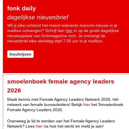
fonk daily
dagelijkse nieuwsbrief
Wil jij elke ochtend het meest relevante marcom-nieuws in je
mailbox ontvangen? Schrijf dan
hier
in op de gratis dagelijkse
nieuwsupdate van fonkmagazine.com. Je ontvangt de
nieuwsbrief elke werkdag stipt 7.00 uur in je mailbox.
Inschrijven
smoelenboek female agency leaders
2026
Maak kennis met Female Agency Leaders Netwerk 2026, hèt
netwerk van female bureauleiders! Bekijk
hier
het Smoelenboek
Female Agency Leaders 2026.
Overweeg je lid te worden van het Female Agency Leaders
Netwerk? Lees
hier
na hoe het werkt en meld je aan!