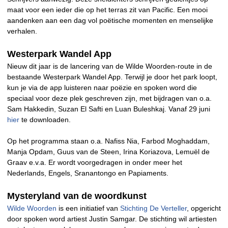
maat voor een ieder die op het terras zit van Pacific. Een mooi
aandenken aan een dag vol poëtische momenten en menselijke
verhalen.
Westerpark Wandel App
Nieuw dit jaar is de lancering van de Wilde Woorden-route in de
bestaande Westerpark Wandel App. Terwijl je door het park loopt,
kun je via de app luisteren naar poëzie en spoken word die
speciaal voor deze plek geschreven zijn, met bijdragen van o.a.
Sam Hakkedin, Suzan El Safti en Luan Buleshkaj. Vanaf 29 juni
hier
te downloaden.
Op het programma staan o.a. Nafiss Nia, Farbod Moghaddam,
Manja Opdam, Guus van de Steen, Irina Koriazova, Lemuël de
Graav e.v.a. Er wordt voorgedragen in onder meer het
Nederlands, Engels, Sranantongo en Papiaments.
Mysteryland van de woordkunst
Wilde Woorden
is een initiatief van
Stichting De Verteller
, opgericht
door spoken word artiest Justin Samgar. De stichting wil artiesten