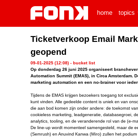
home
topics
Ticketverkoop Email Mar
geopend
09-01-2025 (12:08) - bucket list
Op donderdag 26 juni 2025 organiseert branchever
Automation Summit (EMAS), in Circa Amsterdam. D
marketing automation en een no-brainer voor ieder
Tijdens de EMAS krijgen bezoekers toegang tot exclusi
kunt vinden. Alle gedeelde content is uniek en van on
die aan bod komen zijn onder andere: de toekomst van ma
cookieless marketing, leadgeneratie, databasegroei, des
analytics, tooling, en de veranderende rol van de (e-m
De line-up wordt momenteel samengesteld, maar de ee
(Semrush) en Anuvind Kanwa (Miro) zullen het podium