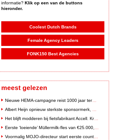
informatie?
Klik op een van de buttons
hieronder.
Coolest Dutch Brands
Female Agency Leaders
FONK150 Best Agencies
meest gelezen
Nieuwe HEMA-campagne reist 1000 jaar terug in de tijd naar 'Hemastein'
Albert Heijn opnieuw sterkste sponsormerk, PostNL daalt
Het blijft modderen bij fietsfabrikant Accell. Krijgt uitstel van betaling
Eerste ‘loeiende’ Müllermilk-fles van €25.000,- gevonden
Voormalig MOJO-directeur start eerste country radiozender van Nederland