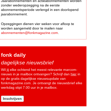
Jaarabonnementen en actieabonnementen worden
zonder wederopzegging na de eerste
abonnementsperiode verlengd in een doorlopend
jaarabonnement.
Opzeggingen dienen vier weken voor afloop te
worden aangemeld door te mailen naar
abonnementen@fonkmagazine.com
.
fonk daily
dagelijkse nieuwsbrief
Wil jij elke ochtend het meest relevante marcom-
nieuws in je mailbox ontvangen? Schrijf dan
hier
in
op de gratis dagelijkse nieuwsupdate van
fonkmagazine.com. Je ontvangt de nieuwsbrief elke
werkdag stipt 7.00 uur in je mailbox.
Inschrijven