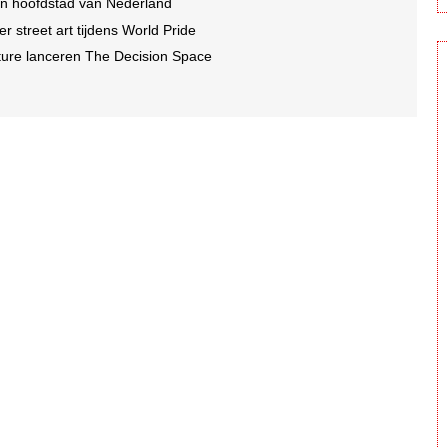
in hoofdstad van Nederland
r street art tijdens World Pride
ture lanceren The Decision Space