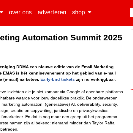
over ons
adverteren
shop
keting Automation Summit 2025
eniging DDMA een nieuwe editie van de Email Marketing
e EMAS is hét kennisevenement op het gebied van e-mail
e (e-mail)marketeer.
Early-bird tickets
zijn nu verkrijgbaar.
eve inzichten die je niet zomaar via Google of openbare platforms
schatbare waarde voor jouw dagelijkse praktijk. De onderwerpen
rketing automation, (generatieve) AI, deliverability, security,
ign, creatie en copywriting, juridische en privacykwesties,
ail)marketeer. En dat is nog maar een greep uit het programma.
rste namen zijn al bekend: niemand minder dan Taylor Raffa
 betreden.