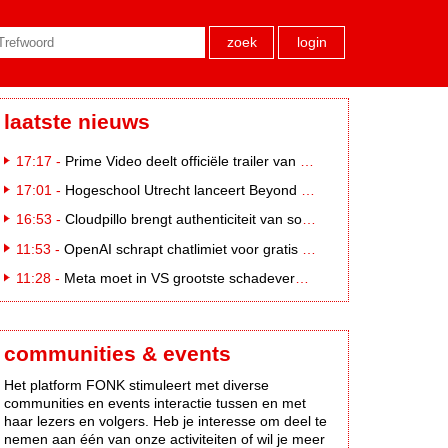
zoek
login
laatste nieuws
17:17 -
Prime Video deelt officiële trailer van L*VE KLEINE
17:01 -
Hogeschool Utrecht lanceert Beyond Campus binnen International Creative Business
16:53 -
Cloudpillo brengt authenticiteit van social naar tv
11:53 -
OpenAI schrapt chatlimiet voor gratis ChatGPT-gebruikers
11:28 -
Meta moet in VS grootste schadevergoeding ooit betalen: 567 miljoen dollar
communities & events
Het platform FONK stimuleert met diverse
communities en events interactie tussen en met
haar lezers en volgers. Heb je interesse om deel te
nemen aan één van onze activiteiten of wil je meer