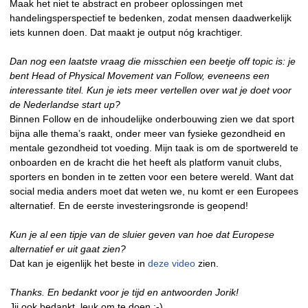
Maak het niet te abstract en probeer oplossingen met
handelingsperspectief te bedenken, zodat mensen daadwerkelijk
iets kunnen doen. Dat maakt je output nóg krachtiger.
Dan nog een laatste vraag die misschien een beetje off topic is: je
bent Head of Physical Movement van Follow, eveneens een
interessante titel. Kun je iets meer vertellen over wat je doet voor
de Nederlandse start up?
Binnen Follow en de inhoudelijke onderbouwing zien we dat sport
bijna alle thema’s raakt, onder meer van fysieke gezondheid en
mentale gezondheid tot voeding. Mijn taak is om de sportwereld te
onboarden en de kracht die het heeft als platform vanuit clubs,
sporters en bonden in te zetten voor een betere wereld. Want dat
social media anders moet dat weten we, nu komt er een Europees
alternatief. En de eerste investeringsronde is geopend!
Kun je al een tipje van de sluier geven van hoe dat Europese
alternatief er uit gaat zien?
Dat kan je eigenlijk het beste in
deze video
zien.
Thanks. En bedankt voor je tijd en antwoorden Jorik!
Jij ook bedankt, leuk om te doen :-)