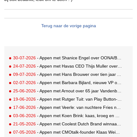
Terug naar de vorige pagina
30-07-2026
- Appen met Shanice Engel over OONA/BAAS' Human Influence Paper
24-07-2026
- Appen met Havas CEO Thijs Muller over de overname van SportVibes
09-07-2026
- Appen met Hans Brouwer over tien jaar A'DAM Toren
02-07-2026
- Appen met Barbara Bijlard, nieuwe VP of Clients bij DEPT
25-06-2026
- Appen met Arnout over 65 jaar Vandenbusken
19-06-2026
- Appen met Rutger Tuit: van Play Button-parkeerplaats tot Grand Prix-stem
17-06-2026
- Appen met Veerle: van nuchtere Fries naar Cannes-correspondent
03-06-2026
- Appen met Koen Brink: kaas, kroeg en Oranjegekte
21-05-2026
- Appen met Coolest Dutch Brand winnaar Caroline van Turennout (Zeeman)
07-05-2026
- Appen met CMOtalk-founder Klaas Weima: met volle zeilen naar de VS