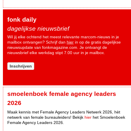
fonk daily
dagelijkse nieuwsbrief
Wil jij elke ochtend het meest relevante marcom-nieuws in je
mailbox ontvangen? Schrijf dan
hier
in op de gratis dagelijkse
nieuwsupdate van fonkmagazine.com. Je ontvangt de
nieuwsbrief elke werkdag stipt 7.00 uur in je mailbox.
Inschrijven
smoelenboek female agency leaders
2026
Maak kennis met Female Agency Leaders Netwerk 2026, hèt
netwerk van female bureauleiders! Bekijk
hier
het Smoelenboek
Female Agency Leaders 2026.