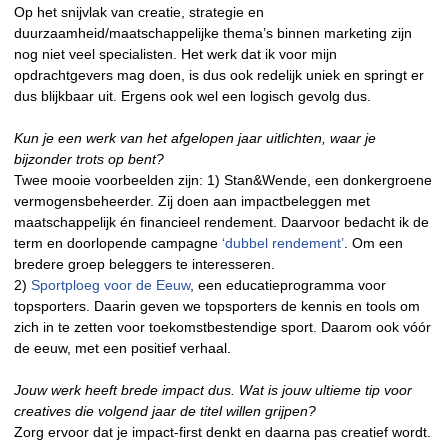
Op het snijvlak van creatie, strategie en
duurzaamheid/maatschappelijke thema’s binnen marketing zijn
nog niet veel specialisten. Het werk dat ik voor mijn
opdrachtgevers mag doen, is dus ook redelijk uniek en springt er
dus blijkbaar uit. Ergens ook wel een logisch gevolg dus.
Kun je een werk van het afgelopen jaar uitlichten, waar je
bijzonder trots op bent?
Twee mooie voorbeelden zijn: 1) Stan&Wende, een donkergroene
vermogensbeheerder. Zij doen aan impactbeleggen met
maatschappelijk én financieel rendement. Daarvoor bedacht ik de
term en doorlopende campagne
‘dubbel rendement’
. Om een
bredere groep beleggers te interesseren.
2)
Sportploeg voor de Eeuw
, een educatieprogramma voor
topsporters. Daarin geven we topsporters de kennis en tools om
zich in te zetten voor toekomstbestendige sport. Daarom ook vóór
de eeuw, met een positief verhaal.
Jouw werk heeft brede impact dus. Wat is jouw ultieme tip voor
creatives die volgend jaar de titel willen grijpen?
Zorg ervoor dat je impact-first denkt en daarna pas creatief wordt.