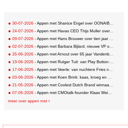
30-07-2026
- Appen met Shanice Engel over OONA/BAAS' Human Influence Paper
24-07-2026
- Appen met Havas CEO Thijs Muller over de overname van SportVibes
09-07-2026
- Appen met Hans Brouwer over tien jaar A'DAM Toren
02-07-2026
- Appen met Barbara Bijlard, nieuwe VP of Clients bij DEPT
25-06-2026
- Appen met Arnout over 65 jaar Vandenbusken
19-06-2026
- Appen met Rutger Tuit: van Play Button-parkeerplaats tot Grand Prix-stem
17-06-2026
- Appen met Veerle: van nuchtere Fries naar Cannes-correspondent
03-06-2026
- Appen met Koen Brink: kaas, kroeg en Oranjegekte
21-05-2026
- Appen met Coolest Dutch Brand winnaar Caroline van Turennout (Zeeman)
07-05-2026
- Appen met CMOtalk-founder Klaas Weima: met volle zeilen naar de VS
meer over appen met