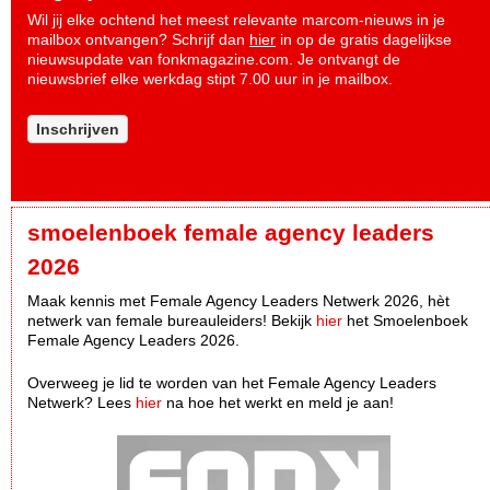
Wil jij elke ochtend het meest relevante marcom-nieuws in je
mailbox ontvangen? Schrijf dan
hier
in op de gratis dagelijkse
nieuwsupdate van fonkmagazine.com. Je ontvangt de
nieuwsbrief elke werkdag stipt 7.00 uur in je mailbox.
Inschrijven
smoelenboek female agency leaders
2026
Maak kennis met Female Agency Leaders Netwerk 2026, hèt
netwerk van female bureauleiders! Bekijk
hier
het Smoelenboek
Female Agency Leaders 2026.
Overweeg je lid te worden van het Female Agency Leaders
Netwerk? Lees
hier
na hoe het werkt en meld je aan!