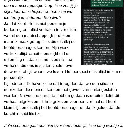
een maatschappelijke la
ag. Hoe zou jij je
signatuur omschrijven en hoe zien we
die terug in ‘Iedereen Behalve’?
Ja, dat klopt. Het is niet perse mijn
bedoeling om altijd verhalen te vertellen
vanuit een maatschappelijk probleem,
maar ik maak graag films die dichtbij de
hoofdpersonages komen. Mijn werk
vertrekt altijd vanuit menselijkheid en
erkenning en daar binnen zoek ik naar
verhalen die ons iets laten voelen over
de wereld of tijd waarin we leven. Het perspectief is altijd intiem en
persoonlijk.
Bij Iedereen Behalve zie je dat terug doordat we een situatie
neerzetten die mensen kennen: het gevoel van buitengesloten
worden. Na veel research te hebben gedaan is er uiteindelijk dit
verhaal uitgekozen. Ik heb gekozen voor een verhaal dat heel
klein blijft en dichtbij het hoofdpersonage, omdat ik geloof dat de
kracht in subtiliteit zit.
Zo’n scenario gaat dus niet over één nacht ijs. Hoe lang weet je al