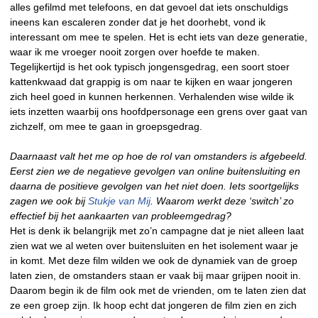
alles gefilmd met telefoons, en dat gevoel dat iets onschuldigs
ineens kan escaleren zonder dat je het doorhebt, vond ik
interessant om mee te spelen. Het is echt iets van deze generatie,
waar ik me vroeger nooit zorgen over hoefde te maken.
Tegelijkertijd is het ook typisch jongensgedrag, een soort stoer
kattenkwaad dat grappig is om naar te kijken en waar jongeren
zich heel goed in kunnen herkennen. Verhalenden wise wilde ik
iets inzetten waarbij ons hoofdpersonage een grens over gaat van
zichzelf, om mee te gaan in groepsgedrag.
Daarnaast valt het me op hoe de rol van omstanders is afgebeeld.
Eerst zien we de negatieve gevolgen van online buitensluiting en
daarna de positieve gevolgen van het niet doen. Iets soortgelijks
zagen we ook bij
Stukje van Mij
. Waarom werkt deze ‘switch’ zo
effectief bij het aankaarten van probleemgedrag?
Het is denk ik belangrijk met zo’n campagne dat je niet alleen laat
zien wat we al weten over buitensluiten en het isolement waar je
in komt. Met deze film wilden we ook de dynamiek van de groep
laten zien, de omstanders staan er vaak bij maar grijpen nooit in.
Daarom begin ik de film ook met de vrienden, om te laten zien dat
ze een groep zijn. Ik hoop echt dat jongeren de film zien en zich