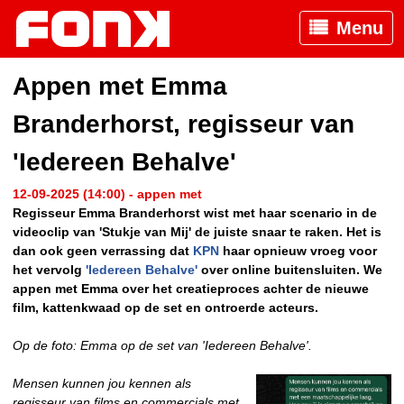
Menu
Appen met Emma
Branderhorst, regisseur van
'Iedereen Behalve'
12-09-2025 (14:00) - appen met
Regisseur Emma Branderhorst wist met haar scenario in de
videoclip van 'Stukje van Mij' de juiste snaar te raken. Het is
dan ook geen verrassing dat
KPN
haar opnieuw vroeg voor
het vervolg
'Iedereen Behalve'
over online buitensluiten. We
appen met Emma over het creatieproces achter de nieuwe
film, kattenkwaad op de set en ontroerde acteurs.
Op de foto: Emma op de set van 'Iedereen Behalve'.
Mensen kunnen jou kennen als
regisseur van films en commercials met