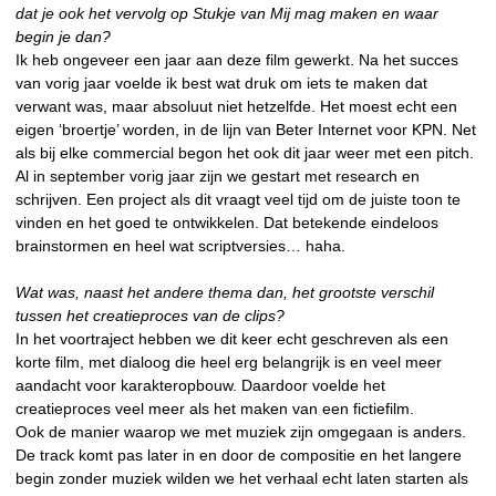
dat je ook het vervolg op Stukje van Mij mag maken en waar
begin je dan?
Ik heb ongeveer een jaar aan deze film gewerkt. Na het succes
van vorig jaar voelde ik best wat druk om iets te maken dat
verwant was, maar absoluut niet hetzelfde. Het moest echt een
eigen ‘broertje’ worden, in de lijn van Beter Internet voor KPN. Net
als bij elke commercial begon het ook dit jaar weer met een pitch.
Al in september vorig jaar zijn we gestart met research en
schrijven. Een project als dit vraagt veel tijd om de juiste toon te
vinden en het goed te ontwikkelen. Dat betekende eindeloos
brainstormen en heel wat scriptversies… haha.
Wat was, naast het andere thema dan, het grootste verschil
tussen het creatieproces van de clips?
In het voortraject hebben we dit keer echt geschreven als een
korte film, met dialoog die heel erg belangrijk is en veel meer
aandacht voor karakteropbouw. Daardoor voelde het
creatieproces veel meer als het maken van een fictiefilm.
Ook de manier waarop we met muziek zijn omgegaan is anders.
De track komt pas later in en door de compositie en het langere
begin zonder muziek wilden we het verhaal echt laten starten als