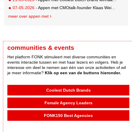
07-05-2026
- Appen met CMOtalk-founder Klaas Weima: met volle zeilen naar de VS
meer over appen met
communities & events
Het platform FONK stimuleert met diverse communities en
events interactie tussen en met haar lezers en volgers. Heb je
interesse om deel te nemen aan één van onze activiteiten of wil
je meer informatie?
Klik op een van de buttons hieronder.
Coolest Dutch Brands
Female Agency Leaders
FONK150 Best Agencies