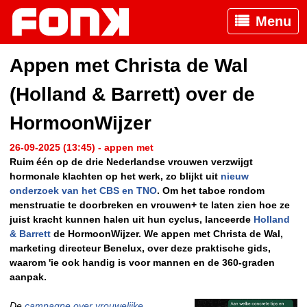
Menu
Appen met Christa de Wal
(Holland & Barrett) over de
HormoonWijzer
26-09-2025 (13:45) - appen met
Ruim één op de drie Nederlandse vrouwen verzwijgt
hormonale klachten op het werk, zo blijkt uit
nieuw
onderzoek van het CBS en TNO
. Om het taboe rondom
menstruatie te doorbreken en vrouwen+ te laten zien hoe ze
juist kracht kunnen halen uit hun cyclus, lanceerde
Holland
& Barrett
de HormoonWijzer. We appen met Christa de Wal,
marketing directeur Benelux, over deze praktische gids,
waarom 'ie ook handig is voor mannen en de 360-graden
aanpak.
De
campagne over vrouwelijke