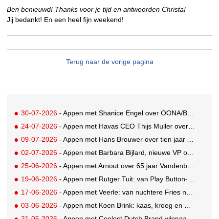
Ben benieuwd! Thanks voor je tijd en antwoorden Christa!
Jij bedankt! En een heel fijn weekend!
Terug naar de vorige pagina
30-07-2026
- Appen met Shanice Engel over OONA/BAAS' Human Influence Paper
24-07-2026
- Appen met Havas CEO Thijs Muller over de overname van SportVibes
09-07-2026
- Appen met Hans Brouwer over tien jaar A'DAM Toren
02-07-2026
- Appen met Barbara Bijlard, nieuwe VP of Clients bij DEPT
25-06-2026
- Appen met Arnout over 65 jaar Vandenbusken
19-06-2026
- Appen met Rutger Tuit: van Play Button-parkeerplaats tot Grand Prix-stem
17-06-2026
- Appen met Veerle: van nuchtere Fries naar Cannes-correspondent
03-06-2026
- Appen met Koen Brink: kaas, kroeg en Oranjegekte
21-05-2026
- Appen met Coolest Dutch Brand winnaar Caroline van Turennout (Zeeman)