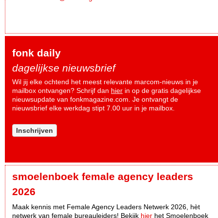
fonk daily
dagelijkse nieuwsbrief
Wil jij elke ochtend het meest relevante marcom-nieuws in je
mailbox ontvangen? Schrijf dan
hier
in op de gratis dagelijkse
nieuwsupdate van fonkmagazine.com. Je ontvangt de
nieuwsbrief elke werkdag stipt 7.00 uur in je mailbox.
Inschrijven
smoelenboek female agency leaders
2026
Maak kennis met Female Agency Leaders Netwerk 2026, hèt
netwerk van female bureauleiders! Bekijk
hier
het Smoelenboek