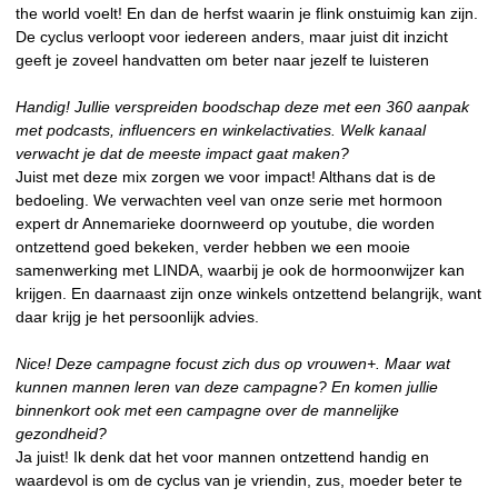
the world voelt! En dan de herfst waarin je flink onstuimig kan zijn.
De cyclus verloopt voor iedereen anders, maar juist dit inzicht
geeft je zoveel handvatten om beter naar jezelf te luisteren
Handig! Jullie verspreiden boodschap deze met een 360 aanpak
met podcasts, influencers en winkelactivaties. Welk kanaal
verwacht je dat de meeste impact gaat maken?
Juist met deze mix zorgen we voor impact! Althans dat is de
bedoeling. We verwachten veel van onze serie met hormoon
expert dr Annemarieke doornweerd op youtube, die worden
ontzettend goed bekeken, verder hebben we een mooie
samenwerking met LINDA, waarbij je ook de hormoonwijzer kan
krijgen. En daarnaast zijn onze winkels ontzettend belangrijk, want
daar krijg je het persoonlijk advies.
Nice! Deze campagne focust zich dus op vrouwen+. Maar wat
kunnen mannen leren van deze campagne? En komen jullie
binnenkort ook met een campagne over de mannelijke
gezondheid?
Ja juist! Ik denk dat het voor mannen ontzettend handig en
waardevol is om de cyclus van je vriendin, zus, moeder beter te