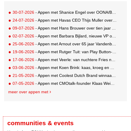
30-07-2026
- Appen met Shanice Engel over OONA/BAAS' Human Influence Paper
24-07-2026
- Appen met Havas CEO Thijs Muller over de overname van SportVibes
09-07-2026
- Appen met Hans Brouwer over tien jaar A'DAM Toren
02-07-2026
- Appen met Barbara Bijlard, nieuwe VP of Clients bij DEPT
25-06-2026
- Appen met Arnout over 65 jaar Vandenbusken
19-06-2026
- Appen met Rutger Tuit: van Play Button-parkeerplaats tot Grand Prix-stem
17-06-2026
- Appen met Veerle: van nuchtere Fries naar Cannes-correspondent
03-06-2026
- Appen met Koen Brink: kaas, kroeg en Oranjegekte
21-05-2026
- Appen met Coolest Dutch Brand winnaar Caroline van Turennout (Zeeman)
07-05-2026
- Appen met CMOtalk-founder Klaas Weima: met volle zeilen naar de VS
meer over appen met
communities & events