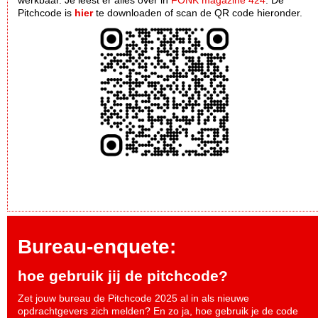
Pitchcode is
hier
te downloaden of scan de QR code hieronder.
Bureau-enquete:
hoe gebruik jij de pitchcode?
Zet jouw bureau de Pitchcode 2025 al in als nieuwe
opdrachtgevers zich melden? En zo ja, hoe gebruik je de code