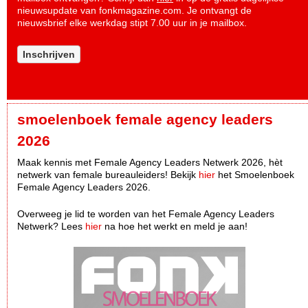
nieuwsupdate van fonkmagazine.com. Je ontvangt de
nieuwsbrief elke werkdag stipt 7.00 uur in je mailbox.
Inschrijven
smoelenboek female agency leaders
2026
Maak kennis met Female Agency Leaders Netwerk 2026, hèt
netwerk van female bureauleiders! Bekijk
hier
het Smoelenboek
Female Agency Leaders 2026.
Overweeg je lid te worden van het Female Agency Leaders
Netwerk? Lees
hier
na hoe het werkt en meld je aan!