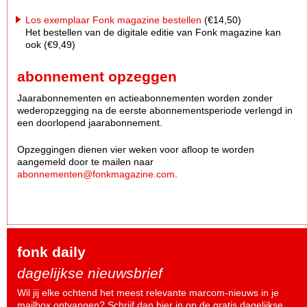
Los exemplaar Fonk magazine bestellen
(€14,50)
Het bestellen van de digitale editie van Fonk magazine kan
ook (€9,49)
abonnement opzeggen
Jaarabonnementen en actieabonnementen worden zonder
wederopzegging na de eerste abonnementsperiode verlengd in
een doorlopend jaarabonnement.
Opzeggingen dienen vier weken voor afloop te worden
aangemeld door te mailen naar
abonnementen@fonkmagazine.com
.
fonk daily
dagelijkse nieuwsbrief
Wil jij elke ochtend het meest relevante marcom-nieuws in je
mailbox ontvangen? Schrijf dan
hier
in op de gratis dagelijkse