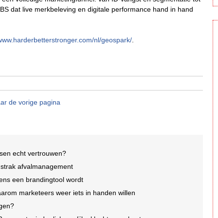
HBS dat live merkbeleving en digitale performance hand in hand
/www.harderbetterstronger.com/nl/geospark/
.
ar de vorige pagina
nsen echt vertrouwen?
p strak afvalmanagement
ens een brandingtool wordt
arom marketeers weer iets in handen willen
agen?