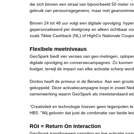
die zich binnen een straal van bijvoorbeeld 50 meter r
gebruik van persoonsgegevens, maar met geanonimisee
Binnen 24 tot 48 uur volgt een digitale opvolging: hyp
gepersonaliseerd per doelgroep en alleen zichtbaar vo
zoals Tikkie Cashback (NL) of HighCo Nationale Coupon
Flexibele meetniveaus
GeoSpark biedt vier versies van geo-metingen, oplopend
digitale opvolging en conversiecampagnes. Zo kunnen
budget, terwijl de impact van elke activatie scherp word
Doritos heeft de primeur in de Benelux. Aan een groo
gekoppeld. Deze activatiecampagne loopt in zowel Nede
samenwerking waarin GeoSpark als meetstandaard wordt
“Creativiteit en technologie hoeven geen tegenpolen te 
HBS. “Wij geloven dat juist de combinatie van beide le
ROI = Return On Interaction
GeoSpark transformeert sampling en live activatie naar