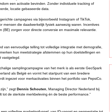
ondom een activatie bevinden. Zonder individuele tracking of
rde, locatie gebaseerde data.
ergerichte campagnes via bijvoorbeeld Instagram of TikTok,
or mensen die daadwerkelijk fysiek aanwezig waren. Incentives
 (BE) zorgen voor directe conversie en maximale relevantie.
 van eenvoudige telling tot volledige integratie met demografie,
 merken hun meetstrategie afstemmen op hun doelstellingen en
t vastgelegd.
tschalige samplingcampagne van het merk is als eerste GeoSpark
rland als België en vormt het startpunt van een bredere
 ingezet voor merkactivaties binnen het portfolio van PepsiCo.
zijn,” zegt
Dennis Schouten
, Managing Director Nederland bij
idt tot de sterkste merkbeleving én de beste performance.”
 een volledige marketingfunnel: van ID-vangst en segmentatie tot