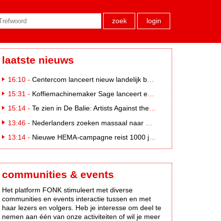
zoek
login
laatste nieuws
16:10 -
Centercom lanceert nieuw landelijk buitereclamenetwerk: City Cubes
15:31 -
Koffiemachinemaker Sage lanceert e-commerceplatform voor koffieliefhebbers
15:14 -
Te zien in De Balie: Artists Against the Kremlin III
13:46 -
Nederlanders zoeken massaal naar eclipsbrillen op Marktplaats
13:14 -
Nieuwe HEMA-campagne reist 1000 jaar terug in de tijd naar 'Hemastein'
communities & events
Het platform FONK stimuleert met diverse
communities en events interactie tussen en met
haar lezers en volgers. Heb je interesse om deel te
nemen aan één van onze activiteiten of wil je meer