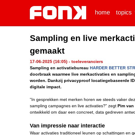
home
topics
Sampling en live merkacti
gemaakt
17-06-2025 (16:05) - toeleveranciers
Sampling en activatiebureau
HARDER BETTER ST
doorbraak waarmee live merkactivaties en samplin
worden. Dankzij privacyproof locatiegebaseerde ID
digitale impact.
“In gesprekken met merken horen we steeds vaker de
sampling campagnes en live activaties?” zegt
Pim van
ontwikkeld om daar een concreet, data gedreven antwo
Van impressie naar interactie
Waar activaties traditioneel leunen op schattingen en