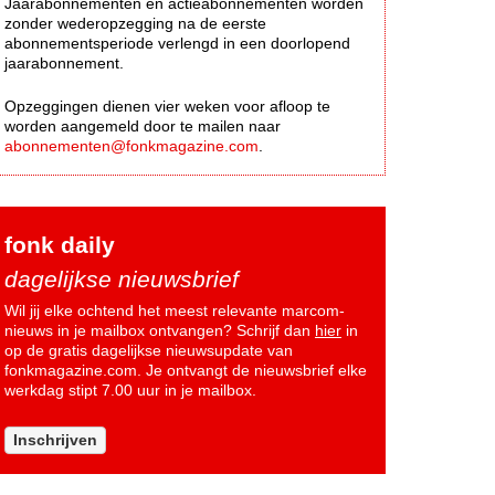
Jaarabonnementen en actieabonnementen worden
zonder wederopzegging na de eerste
abonnementsperiode verlengd in een doorlopend
jaarabonnement.
Opzeggingen dienen vier weken voor afloop te
worden aangemeld door te mailen naar
abonnementen@fonkmagazine.com
.
fonk daily
dagelijkse nieuwsbrief
Wil jij elke ochtend het meest relevante marcom-
nieuws in je mailbox ontvangen? Schrijf dan
hier
in
op de gratis dagelijkse nieuwsupdate van
fonkmagazine.com. Je ontvangt de nieuwsbrief elke
werkdag stipt 7.00 uur in je mailbox.
Inschrijven