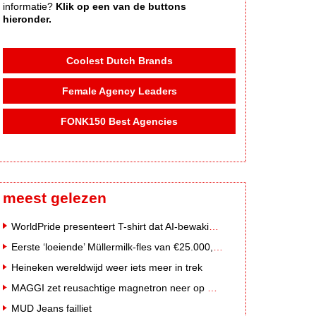
informatie?
Klik op een van de buttons
hieronder.
Coolest Dutch Brands
Female Agency Leaders
FONK150 Best Agencies
meest gelezen
WorldPride presenteert T-shirt dat AI-bewakingscamera's misleidt
Eerste ‘loeiende’ Müllermilk-fles van €25.000,- gevonden
Heineken wereldwijd weer iets meer in trek
MAGGI zet reusachtige magnetron neer op Solar Festival
MUD Jeans failliet