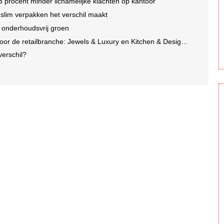
3 procent minder lichamelijke klachten op kantoor
lim verpakken het verschil maakt
n onderhoudsvrij groen
e retailbranche: Jewels & Luxury en Kitchen & Design Days 2026
 verschil?