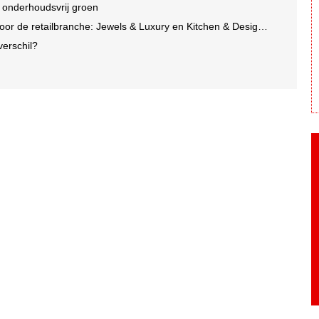
n onderhoudsvrij groen
e retailbranche: Jewels & Luxury en Kitchen & Design Days 2026
 verschil?