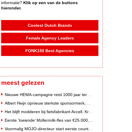
informatie?
Klik op een van de buttons
hieronder.
Coolest Dutch Brands
Female Agency Leaders
FONK150 Best Agencies
meest gelezen
Nieuwe HEMA-campagne reist 1000 jaar terug in de tijd naar 'Hemastein'
Albert Heijn opnieuw sterkste sponsormerk, PostNL daalt
Het blijft modderen bij fietsfabrikant Accell. Krijgt uitstel van betaling
Eerste ‘loeiende’ Müllermilk-fles van €25.000,- gevonden
Voormalig MOJO-directeur start eerste country radiozender van Nederland