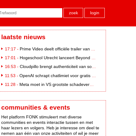
zoek
login
laatste nieuws
17:17 -
Prime Video deelt officiële trailer van L*VE KLEINE
17:01 -
Hogeschool Utrecht lanceert Beyond Campus binnen International Creative Business
16:53 -
Cloudpillo brengt authenticiteit van social naar tv
11:53 -
OpenAI schrapt chatlimiet voor gratis ChatGPT-gebruikers
11:28 -
Meta moet in VS grootste schadevergoeding ooit betalen: 567 miljoen dollar
communities & events
Het platform FONK stimuleert met diverse
communities en events interactie tussen en met
haar lezers en volgers. Heb je interesse om deel te
nemen aan één van onze activiteiten of wil je meer