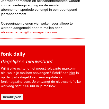
Jaarabonnementen en actieabonnementen worden
zonder wederopzegging na de eerste
abonnementsperiode verlengd in een doorlopend
jaarabonnement.
Opzeggingen dienen vier weken voor afloop te
worden aangemeld door te mailen naar
abonnementen@fonkmagazine.com
.
fonk daily
dagelijkse nieuwsbrief
Wil jij elke ochtend het meest relevante marcom-
nieuws in je mailbox ontvangen? Schrijf dan
hier
in
op de gratis dagelijkse nieuwsupdate van
fonkmagazine.com. Je ontvangt de nieuwsbrief elke
werkdag stipt 7.00 uur in je mailbox.
Inschrijven