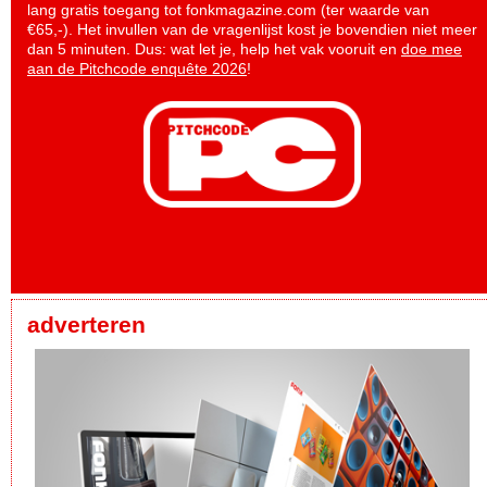
lang gratis toegang tot fonkmagazine.com (ter waarde van
€65,-). Het invullen van de vragenlijst kost je bovendien niet meer
dan 5 minuten. Dus: wat let je, help het vak vooruit en
doe mee
aan de Pitchcode enquête 2026
!
adverteren