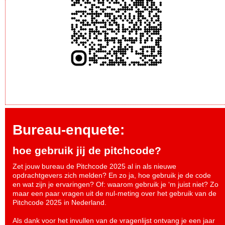
Bureau-enquete:
hoe gebruik jij de pitchcode?
Zet jouw bureau de Pitchcode 2025 al in als nieuwe
opdrachtgevers zich melden? En zo ja, hoe gebruik je de code
en wat zijn je ervaringen? Of: waarom gebruik je ‘m juist niet? Zo
maar een paar vragen uit de nul-meting over het gebruik van de
Pitchcode 2025 in Nederland.
Als dank voor het invullen van de vragenlijst ontvang je een jaar