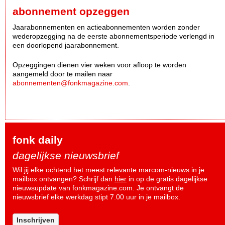
abonnement opzeggen
Jaarabonnementen en actieabonnementen worden zonder
wederopzegging na de eerste abonnementsperiode verlengd in
een doorlopend jaarabonnement.
Opzeggingen dienen vier weken voor afloop te worden
aangemeld door te mailen naar
abonnementen@fonkmagazine.com
.
fonk daily
dagelijkse nieuwsbrief
Wil jij elke ochtend het meest relevante marcom-nieuws in je
mailbox ontvangen? Schrijf dan
hier
in op de gratis dagelijkse
nieuwsupdate van fonkmagazine.com. Je ontvangt de
nieuwsbrief elke werkdag stipt 7.00 uur in je mailbox.
Inschrijven