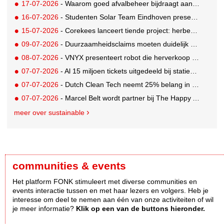
17-07-2026
- Waarom goed afvalbeheer bijdraagt aan een professionelere bedrijfsvoering
16-07-2026
- Studenten Solar Team Eindhoven presenteren 's werelds eerste zonne-ambulance
15-07-2026
- Corekees lanceert tiende project: herbebossing met koffie
09-07-2026
- Duurzaamheidsclaims moeten duidelijk en controleerbaar zijn vanaf 27 september
08-07-2026
- VNYX presenteert robot die herverkoop van kleding vergemakkelijkt
07-07-2026
- Al 15 miljoen tickets uitgedeeld bij statiegeldwinactie met Tikkie
07-07-2026
- Dutch Clean Tech neemt 25% belang in bijna honderd jaar oud drinkwaterbedrijf in Guatemala
07-07-2026
- Marcel Belt wordt partner bij The Happy Activist
meer over sustainable
communities & events
Het platform FONK stimuleert met diverse communities en
events interactie tussen en met haar lezers en volgers. Heb je
interesse om deel te nemen aan één van onze activiteiten of wil
je meer informatie?
Klik op een van de buttons hieronder.