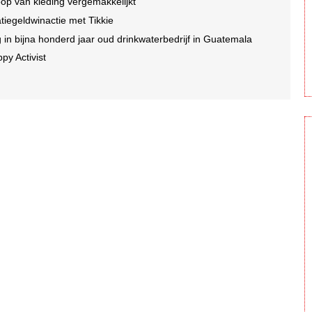
op van kleding vergemakkelijkt
tatiegeldwinactie met Tikkie
n bijna honderd jaar oud drinkwaterbedrijf in Guatemala
py Activist