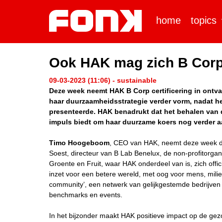
home
topics
Ook HAK mag zich B Cor
09-03-2023 (11:06) - sustainable
Deze week neemt HAK B Corp certificering in ontva
haar duurzaamheidsstrategie verder vorm, nadat het 
presenteerde. HAK benadrukt dat het behalen van de
impuls biedt om haar duurzame koers nog verder a
Timo Hoogeboom
, CEO van HAK, neemt deze week de 
Soest, directeur van B Lab Benelux, de non-profitorgan
Groente en Fruit, waar HAK onderdeel van is, zich offic
inzet voor een betere wereld, met oog voor mens, mili
community’, een netwerk van gelijkgestemde bedrijven d
benchmarks en events.
In het bijzonder maakt HAK positieve impact op de ge