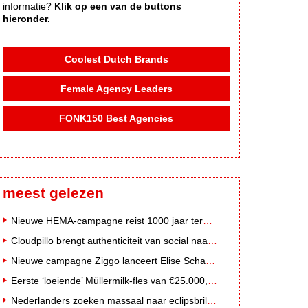
informatie?
Klik op een van de buttons
hieronder.
Coolest Dutch Brands
Female Agency Leaders
FONK150 Best Agencies
meest gelezen
Nieuwe HEMA-campagne reist 1000 jaar terug in de tijd naar 'Hemastein'
Cloudpillo brengt authenticiteit van social naar tv
Nieuwe campagne Ziggo lanceert Elise Schaap als expert over de Nederlandse voetbalbeleving
Eerste ‘loeiende’ Müllermilk-fles van €25.000,- gevonden
Nederlanders zoeken massaal naar eclipsbrillen op Marktplaats