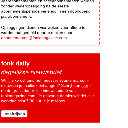
Jaarabonnementen en actieabonnementen worden
zonder wederopzegging na de eerste
abonnementsperiode verlengd in een doorlopend
jaarabonnement.
Opzeggingen dienen vier weken voor afloop te
worden aangemeld door te mailen naar
abonnementen@fonkmagazine.com
.
fonk daily
dagelijkse nieuwsbrief
Wil jij elke ochtend het meest relevante marcom-
nieuws in je mailbox ontvangen? Schrijf dan
hier
in
op de gratis dagelijkse nieuwsupdate van
fonkmagazine.com. Je ontvangt de nieuwsbrief elke
werkdag stipt 7.00 uur in je mailbox.
Inschrijven