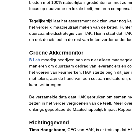
bieden met 100% natuurlijke ingrediënten en met zo m
focus op duurzame en lokale teelt, met een compensa
Tegelijkertijd laat het assessment ook zien waar nog 
het verder klimaatneutraal maken van de keten. Punte
duurzaamheidsstrategie van HAK. Hierin staat dat HA
en ook de uitstoot in de rest van keten verder onder l
Groene Akkermonitor
B Lab
moedigt bedrijven aan om niet alleen maatregelen
manieren om duurzaam gedrag van leveranciers en con
het voeren van keurmerken. HAK startte begin dit j
met telers, aan de hand van een set aan indicatoren, 
kaart wil brengen
De verzamelde data gaat HAK gebruiken om samen met t
zetten in het verder vergroenen van de teelt. Meer ov
onlangs gepubliceerde Maatschappelijk Impact Rappor
Richtinggevend
Timo Hoogeboom
, CEO van HAK, is er trots op dat H