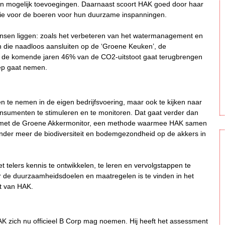
in mogelijk toevoegingen. Daarnaast scoort HAK goed door haar
tie voor de boeren voor hun duurzame inspanningen.
kansen liggen: zoals het verbeteren van het watermanagement en
n die naadloos aansluiten op de ‘Groene Keuken’, de
K de komende jaren 46% van de CO2-uitstoot gaat terugbrengen
oep gaat nemen.
 te nemen in de eigen bedrijfsvoering, maar ook te kijken naar
sumenten te stimuleren en te monitoren. Dat gaat verder dan
aar met de Groene Akkermonitor, een methode waarmee HAK samen
onder meer de biodiversiteit en bodemgezondheid op de akkers in
elers kennis te ontwikkelen, te leren en vervolgstappen te
er de duurzaamheidsdoelen en maatregelen is te vinden in het
t van HAK.
AK zich nu officieel B Corp mag noemen. Hij heeft het assessment