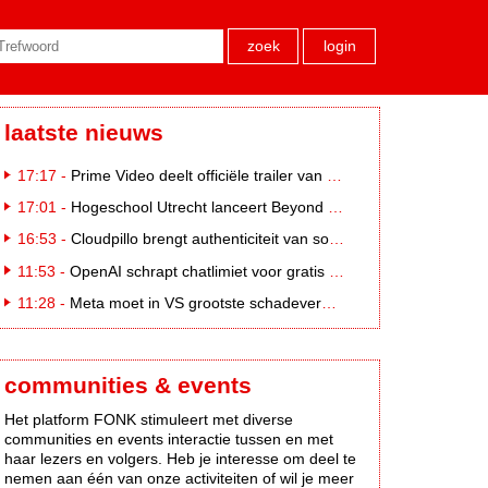
zoek
login
laatste nieuws
17:17 -
Prime Video deelt officiële trailer van L*VE KLEINE
17:01 -
Hogeschool Utrecht lanceert Beyond Campus binnen International Creative Business
16:53 -
Cloudpillo brengt authenticiteit van social naar tv
11:53 -
OpenAI schrapt chatlimiet voor gratis ChatGPT-gebruikers
11:28 -
Meta moet in VS grootste schadevergoeding ooit betalen: 567 miljoen dollar
communities & events
Het platform FONK stimuleert met diverse
communities en events interactie tussen en met
haar lezers en volgers. Heb je interesse om deel te
nemen aan één van onze activiteiten of wil je meer