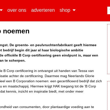
over ons
adverteren
shop
p noemen
ngst. De groente- en peulvruchtenfabrikant geeft hiermee
bedrijf begin dit jaar al haar biologische ambitie
 officiële B Corp certificering geen eindpunt is, maar een
an te scherpen.
B Corp certificering in ontvangst uit handen van Tessa van
isatie achter de certificering. Daarmee mag Neerlands Glorie
ieel een B Corporation noemen: een gecertificeerd bedrijf dat zich
eu en maatschappij. Hiermee krijgt HAK toegang tot de ‘B Corp
at kennis, inzicht en inspiratie biedt, met onder meer
zondheid van consumenten, door plantaardige voeding aan te