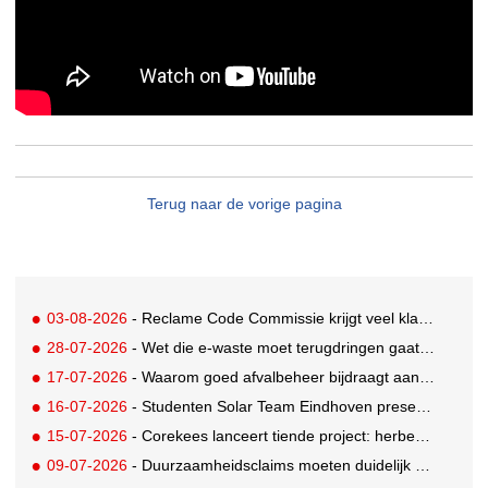
Terug naar de vorige pagina
03-08-2026
- Reclame Code Commissie krijgt veel klachten over duurzaamheidsclaims
28-07-2026
- Wet die e-waste moet terugdringen gaat in, maar veel Nederlanders hebben er nog nooit van gehoord
17-07-2026
- Waarom goed afvalbeheer bijdraagt aan een professionelere bedrijfsvoering
16-07-2026
- Studenten Solar Team Eindhoven presenteren 's werelds eerste zonne-ambulance
15-07-2026
- Corekees lanceert tiende project: herbebossing met koffie
09-07-2026
- Duurzaamheidsclaims moeten duidelijk en controleerbaar zijn vanaf 27 september