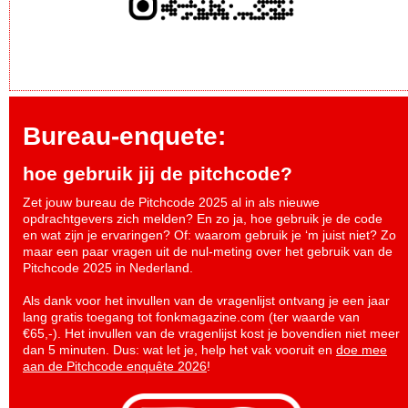
Bureau-enquete:
hoe gebruik jij de pitchcode?
Zet jouw bureau de Pitchcode 2025 al in als nieuwe
opdrachtgevers zich melden? En zo ja, hoe gebruik je de code
en wat zijn je ervaringen? Of: waarom gebruik je ‘m juist niet? Zo
maar een paar vragen uit de nul-meting over het gebruik van de
Pitchcode 2025 in Nederland.
Als dank voor het invullen van de vragenlijst ontvang je een jaar
lang gratis toegang tot fonkmagazine.com (ter waarde van
€65,-). Het invullen van de vragenlijst kost je bovendien niet meer
dan 5 minuten. Dus: wat let je, help het vak vooruit en
doe mee
aan de Pitchcode enquête 2026
!