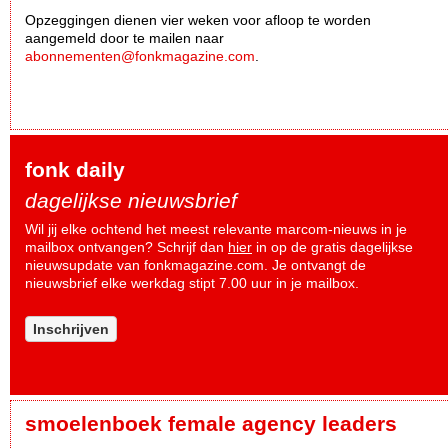
Opzeggingen dienen vier weken voor afloop te worden
aangemeld door te mailen naar
abonnementen@fonkmagazine.com
.
fonk daily
dagelijkse nieuwsbrief
Wil jij elke ochtend het meest relevante marcom-nieuws in je
mailbox ontvangen? Schrijf dan
hier
in op de gratis dagelijkse
nieuwsupdate van fonkmagazine.com. Je ontvangt de
nieuwsbrief elke werkdag stipt 7.00 uur in je mailbox.
Inschrijven
smoelenboek female agency leaders