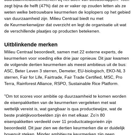
zegt bijna de helft (47%) dat ze er vaker op zouden letten als ze
weten welke betrouwbare keurmerken de koplopers op het gebied
van duurzaamheid zijn. Milieu Centraal biedt nu met
de Keurmerkenwijzer dat overzicht en legt de organisatie uit wat
de verschillende plaatjes op producten betekenen.
Uitblinkende merken
Milieu Centraal beoordeelt, samen met 22 externe experts, de
keurmerken voor voeding elke drie jaar opnieuw. Dit jaar kwamen
de volgende dertien keurmerken als meest ambitieus uit de bus:
ASC, Beter Leven 3 sterren, Demeter, EU-biologisch, EKO-NL 3
sterren, Fair for Life, Fairtrade, Fair Trade Certified, MSC, Pro
Terra, Rainforest Alliance, RSPO, Sustainable Rice Platform.
"Om tot scores voor ambitie op duurzaamheid te komen worden
de eisenpakketten van de keurmerken vergeleken met wat
wettelijk vereist is, wat gangbaar is qua productiewijze, wat de
beste praktijkvoorbeelden zijn én met elkaar. Zo’n 80
eisenpakketten verdeeld over 11 productcategorieën zijn
beoordeeld. Dit jaar zien we dertien keurmerken die er duidelijk
bovenuit steken. Minder ambitieuze keurmerken zijn geen