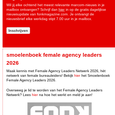
Wil jij elke ochtend het meest relevante marcom-nieuws in je
mailbox ontvangen? Schrijf dan
hier
in op de gratis dagelijkse
nieuwsupdate van fonkmagazine.com. Je ontvangt de
nieuwsbrief elke werkdag stipt 7.00 uur in je mailbox.
Inschrijven
smoelenboek female agency leaders
2026
Maak kennis met Female Agency Leaders Netwerk 2026, hèt
netwerk van female bureauleiders! Bekijk
hier
het Smoelenboek
Female Agency Leaders 2026.
Overweeg je lid te worden van het Female Agency Leaders
Netwerk? Lees
hier
na hoe het werkt en meld je aan!