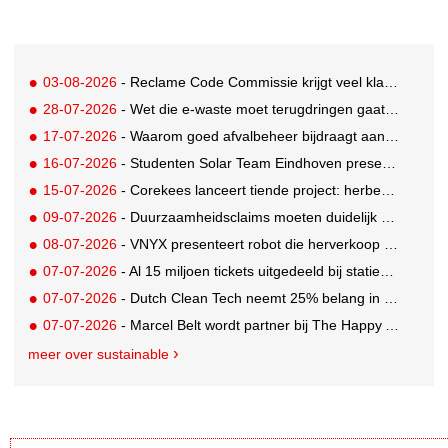
03-08-2026
- Reclame Code Commissie krijgt veel klachten over duurzaamheidsclaims
28-07-2026
- Wet die e-waste moet terugdringen gaat in, maar veel Nederlanders hebben er nog nooit van gehoord
17-07-2026
- Waarom goed afvalbeheer bijdraagt aan een professionelere bedrijfsvoering
16-07-2026
- Studenten Solar Team Eindhoven presenteren 's werelds eerste zonne-ambulance
15-07-2026
- Corekees lanceert tiende project: herbebossing met koffie
09-07-2026
- Duurzaamheidsclaims moeten duidelijk en controleerbaar zijn vanaf 27 september
08-07-2026
- VNYX presenteert robot die herverkoop van kleding vergemakkelijkt
07-07-2026
- Al 15 miljoen tickets uitgedeeld bij statiegeldwinactie met Tikkie
07-07-2026
- Dutch Clean Tech neemt 25% belang in bijna honderd jaar oud drinkwaterbedrijf in Guatemala
07-07-2026
- Marcel Belt wordt partner bij The Happy Activist
meer over sustainable