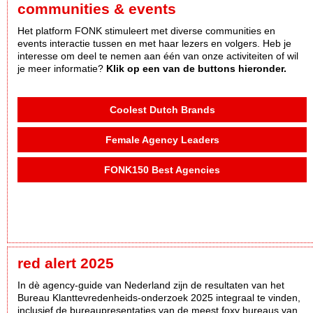
communities & events
Het platform FONK stimuleert met diverse communities en
events interactie tussen en met haar lezers en volgers. Heb je
interesse om deel te nemen aan één van onze activiteiten of wil
je meer informatie?
Klik op een van de buttons hieronder.
Coolest Dutch Brands
Female Agency Leaders
FONK150 Best Agencies
red alert 2025
In dè agency-guide van Nederland zijn de resultaten van het
Bureau Klanttevredenheids-onderzoek 2025 integraal te vinden,
inclusief de bureaupresentaties van de meest foxy bureaus van