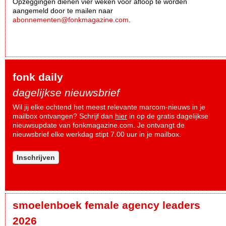
Opzeggingen dienen vier weken voor afloop te worden
aangemeld door te mailen naar
abonnementen@fonkmagazine.com
.
fonk daily
dagelijkse nieuwsbrief
Wil jij elke ochtend het meest relevante marcom-nieuws in je
mailbox ontvangen? Schrijf dan
hier
in op de gratis dagelijkse
nieuwsupdate van fonkmagazine.com. Je ontvangt de
nieuwsbrief elke werkdag stipt 7.00 uur in je mailbox.
Inschrijven
smoelenboek female agency leaders
2026