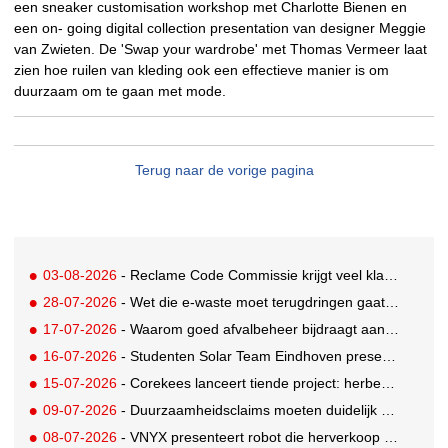
een sneaker customisation workshop met Charlotte Bienen en
een on- going digital collection presentation van designer Meggie
van Zwieten. De 'Swap your wardrobe' met Thomas Vermeer laat
zien hoe ruilen van kleding ook een effectieve manier is om
duurzaam om te gaan met mode.
Terug naar de vorige pagina
03-08-2026
- Reclame Code Commissie krijgt veel klachten over duurzaamheidsclaims
28-07-2026
- Wet die e-waste moet terugdringen gaat in, maar veel Nederlanders hebben er nog nooit van gehoord
17-07-2026
- Waarom goed afvalbeheer bijdraagt aan een professionelere bedrijfsvoering
16-07-2026
- Studenten Solar Team Eindhoven presenteren 's werelds eerste zonne-ambulance
15-07-2026
- Corekees lanceert tiende project: herbebossing met koffie
09-07-2026
- Duurzaamheidsclaims moeten duidelijk en controleerbaar zijn vanaf 27 september
08-07-2026
- VNYX presenteert robot die herverkoop van kleding vergemakkelijkt