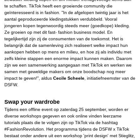
te schaffen. TikTok heeft een groeiende community die
geïnteresseerd is in fashion. "In de afgelopen twintig jaar is het
aantal geproduceerde kledingstukken verdubbeld. Vooral
jongeren kopen tegenwoordig steeds meer (goedkope) kleding.
Ze groeien op met dit fast- fashion business model. En
tegelijkertijd zijn zij de consumenten van de toekomst. Het is
belangrijk dat de samenleving zich realiseert welke impact hun
aankopen hebben op mens en milieu, en hoe zij als individu met
zelfs kleine stappen een enorme impact kunnen maken. Daarom
zijn we een samenwerking aangegaan met TikTok en werken we
samen met geweldige makers om onze boodschap nog meer
impact te geven!", aldus
Cecile Scheele
, initiatiefneemster van de
DSFW.
Swap your wardrobe
Tijdens een offline event op zaterdag 25 september, worden er
diverse workshops gegeven en ook online vinden leerzame
tutorials plaats die te volgen zijn op TikTok via de hashtag
#FashionRevolution. Het programma tijdens de DSFW x TikTok
bestaat onder andere uit een workshop 'print design' met Stieglitz,