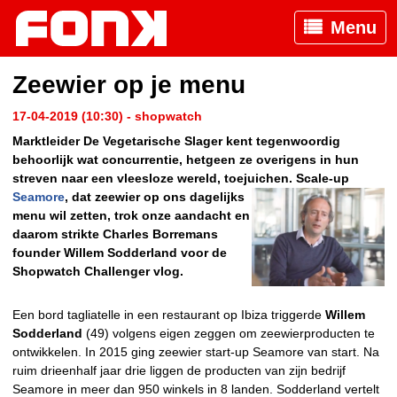
Menu
Zeewier op je menu
17-04-2019 (10:30) - shopwatch
Marktleider De Vegetarische Slager kent tegenwoordig
behoorlijk wat concurrentie, hetgeen ze overigens in hun
streven naar een vleesloze wereld, toejuichen. Scale-up
Seamore
, dat zeewier op ons
dagelijks
menu wil zetten, trok onze aandacht en
daarom strikte Charles Borremans
founder Willem Sodderland voor de
Shopwatch Challenger vlog.
Een bord tagliatelle in een restaurant op Ibiza triggerde
Willem
Sodderland
(49) volgens eigen zeggen om zeewierproducten te
ontwikkelen. In 2015 ging zeewier start-up Seamore van start. Na
ruim drieenhalf jaar drie liggen de producten van zijn bedrijf
Seamore in meer dan 950 winkels in 8 landen. Sodderland vertelt