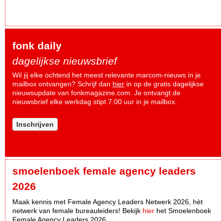
fonk daily
dagelijkse nieuwsbrief
Wil jij elke ochtend het meest relevante marcom-nieuws in je
mailbox ontvangen? Schrijf dan
hier
in op de gratis dagelijkse
nieuwsupdate van fonkmagazine.com. Je ontvangt de
nieuwsbrief elke werkdag stipt 7.00 uur in je mailbox.
Inschrijven
smoelenboek female agency leaders
2026
Maak kennis met Female Agency Leaders Netwerk 2026, hèt
netwerk van female bureauleiders! Bekijk
hier
het Smoelenboek
Female Agency Leaders 2026.