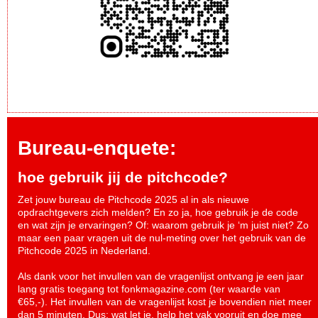
Bureau-enquete:
hoe gebruik jij de pitchcode?
Zet jouw bureau de Pitchcode 2025 al in als nieuwe
opdrachtgevers zich melden? En zo ja, hoe gebruik je de code
en wat zijn je ervaringen? Of: waarom gebruik je ‘m juist niet? Zo
maar een paar vragen uit de nul-meting over het gebruik van de
Pitchcode 2025 in Nederland.
Als dank voor het invullen van de vragenlijst ontvang je een jaar
lang gratis toegang tot fonkmagazine.com (ter waarde van
€65,-). Het invullen van de vragenlijst kost je bovendien niet meer
dan 5 minuten. Dus: wat let je, help het vak vooruit en
doe mee