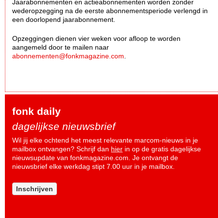
Jaarabonnementen en actieabonnementen worden zonder
wederopzegging na de eerste abonnementsperiode verlengd in
een doorlopend jaarabonnement.
Opzeggingen dienen vier weken voor afloop te worden
aangemeld door te mailen naar
abonnementen@fonkmagazine.com
.
fonk daily
dagelijkse nieuwsbrief
Wil jij elke ochtend het meest relevante marcom-nieuws in je
mailbox ontvangen? Schrijf dan
hier
in op de gratis dagelijkse
nieuwsupdate van fonkmagazine.com. Je ontvangt de
nieuwsbrief elke werkdag stipt 7.00 uur in je mailbox.
Inschrijven