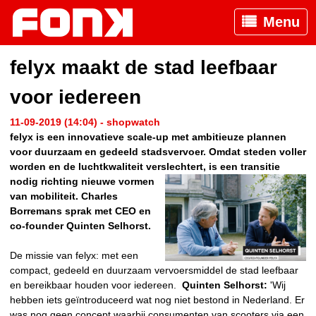
Menu
felyx maakt de stad leefbaar
voor iedereen
11-09-2019 (14:04) - shopwatch
felyx is een innovatieve scale-up met ambitieuze plannen
voor duurzaam en gedeeld stadsvervoer. Omdat steden voller
worden en de luchtkwaliteit verslechtert, is een transitie
nodig richting nieuwe
vormen
van mobiliteit.
Charles
Borremans sprak met CEO en
co-founder Quinten Selhorst.
De missie van felyx: met een
compact, gedeeld en duurzaam vervoersmiddel de stad leefbaar
en bereikbaar houden voor iedereen.
Quinten Selhorst:
'Wij
hebben iets geïntroduceerd wat nog niet bestond in Nederland. Er
was nog geen concept waarbij consumenten van scooters via een