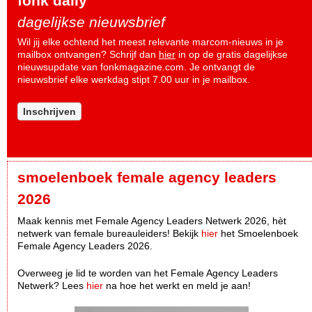
fonk daily
dagelijkse nieuwsbrief
Wil jij elke ochtend het meest relevante marcom-nieuws in je
mailbox ontvangen? Schrijf dan
hier
in op de gratis dagelijkse
nieuwsupdate van fonkmagazine.com. Je ontvangt de
nieuwsbrief elke werkdag stipt 7.00 uur in je mailbox.
Inschrijven
smoelenboek female agency leaders
2026
Maak kennis met Female Agency Leaders Netwerk 2026, hèt
netwerk van female bureauleiders! Bekijk
hier
het Smoelenboek
Female Agency Leaders 2026.
Overweeg je lid te worden van het Female Agency Leaders
Netwerk? Lees
hier
na hoe het werkt en meld je aan!