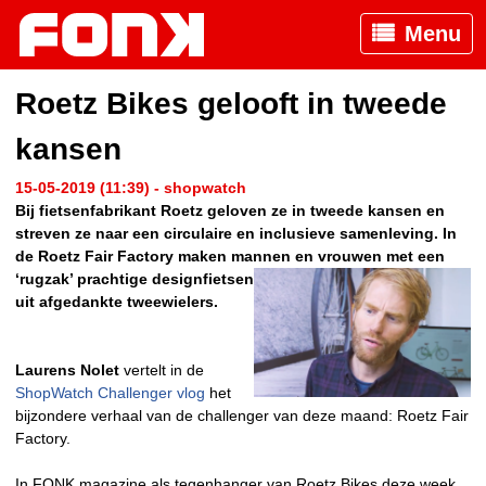
Menu
Roetz Bikes gelooft in tweede
kansen
15-05-2019 (11:39) - shopwatch
Bij fietsenfabrikant Roetz geloven ze in tweede kansen en
streven ze naar een circulaire en inclusieve samenleving. In
de Roetz Fair Factory maken mannen en vrouwen met een
‘rugzak’ prachtige
designfietsen
uit afgedankte tweewielers.
Laurens Nolet
vertelt in de
ShopWatch Challenger vlog
het
bijzondere verhaal van de challenger van deze maand: Roetz Fair
Factory.
In FONK magazine als tegenhanger van Roetz Bikes deze week