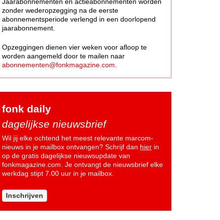
Jaarabonnementen en actieabonnementen worden
zonder wederopzegging na de eerste
abonnementsperiode verlengd in een doorlopend
jaarabonnement.
Opzeggingen dienen vier weken voor afloop te
worden aangemeld door te mailen naar
abonnementen@fonkmagazine.com
.
fonk daily
dagelijkse nieuwsbrief
Wil jij elke ochtend het meest relevante marcom-
nieuws in je mailbox ontvangen? Schrijf dan
hier
in
op de gratis dagelijkse nieuwsupdate van
fonkmagazine.com. Je ontvangt de nieuwsbrief elke
werkdag stipt 7.00 uur in je mailbox.
Inschrijven