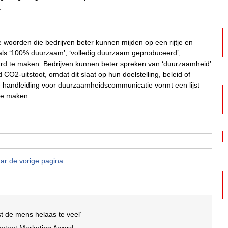
.
oorden die bedrijven beter kunnen mijden op een rijtje en
oals ‘100% duurzaam’, ‘volledig duurzaam geproduceerd’,
m hard te maken. Bedrijven kunnen beter spreken van ‘duurzaamheid’
 CO2-uitstoot, omdat dit slaat op hun doelstelling, beleid of
. De handleiding voor duurzaamheidscommunicatie vormt een lijst
 te maken.
ar de vorige pagina
rst de mens helaas te veel’
Content Marketing Award