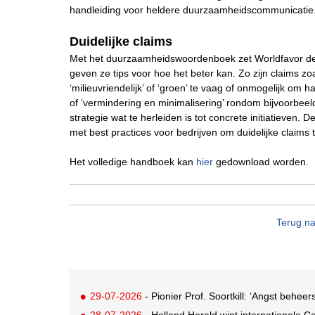
handleiding voor heldere duurzaamheidscommunicatie
Duidelijke claims
Met het duurzaamheidswoordenboek zet Worldfavor de w
geven ze tips voor hoe het beter kan. Zo zijn claims z
‘milieuvriendelijk’ of ‘groen’ te vaag of onmogelijk o
of ‘vermindering en minimalisering’ rondom bijvoorbeeld
strategie wat te herleiden is tot concrete initiatieven
met best practices voor bedrijven om duidelijke claims
Het volledige handboek kan
hier
gedownload worden.
Terug na
29-07-2026
- Pionier Prof. Soortkill: ‘Angst behee
28-07-2026
- Holland Herald wint internationale 