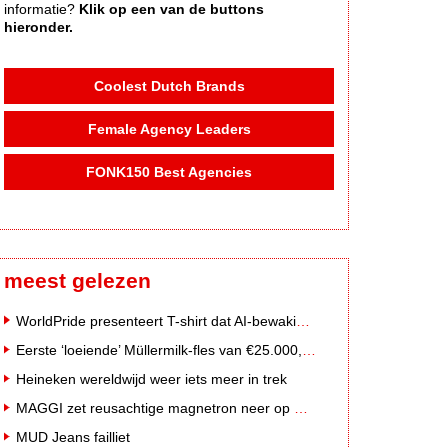
informatie?
Klik op een van de buttons
hieronder.
Coolest Dutch Brands
Female Agency Leaders
FONK150 Best Agencies
meest gelezen
WorldPride presenteert T-shirt dat AI-bewakingscamera's misleidt
Eerste ‘loeiende’ Müllermilk-fles van €25.000,- gevonden
Heineken wereldwijd weer iets meer in trek
MAGGI zet reusachtige magnetron neer op Solar Festival
MUD Jeans failliet