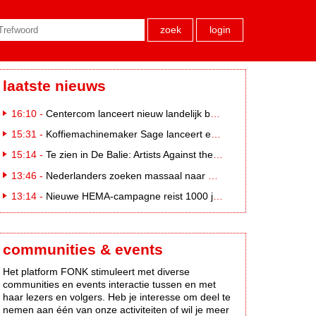
zoek
login
laatste nieuws
16:10 -
Centercom lanceert nieuw landelijk buitereclamenetwerk: City Cubes
15:31 -
Koffiemachinemaker Sage lanceert e-commerceplatform voor koffieliefhebbers
15:14 -
Te zien in De Balie: Artists Against the Kremlin III
13:46 -
Nederlanders zoeken massaal naar eclipsbrillen op Marktplaats
13:14 -
Nieuwe HEMA-campagne reist 1000 jaar terug in de tijd naar 'Hemastein'
communities & events
Het platform FONK stimuleert met diverse
communities en events interactie tussen en met
haar lezers en volgers. Heb je interesse om deel te
nemen aan één van onze activiteiten of wil je meer