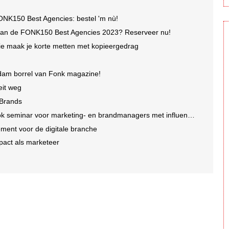
FONK150 Best Agencies: bestel 'm nù!
van de FONK150 Best Agencies 2023? Reserveer nu!
ie maak je korte metten met kopieergedrag
dam borrel van Fonk magazine!
eit weg
h Brands
inar voor marketing- en brandmanagers met influencer Kwebbelkop
ment voor de digitale branche
pact als marketeer