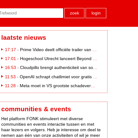
zoek
login
laatste nieuws
17:17 -
Prime Video deelt officiële trailer van L*VE KLEINE
17:01 -
Hogeschool Utrecht lanceert Beyond Campus binnen International Creative Business
16:53 -
Cloudpillo brengt authenticiteit van social naar tv
11:53 -
OpenAI schrapt chatlimiet voor gratis ChatGPT-gebruikers
11:28 -
Meta moet in VS grootste schadevergoeding ooit betalen: 567 miljoen dollar
communities & events
Het platform FONK stimuleert met diverse
communities en events interactie tussen en met
haar lezers en volgers. Heb je interesse om deel te
nemen aan één van onze activiteiten of wil je meer