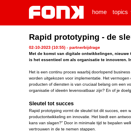
home
topics
Rapid prototyping - de sle
02-10-2023 (10:55) - partnerbijdrage
Met de komst van digitale ontwikkelingen, nieuwe 
is het essentieel om als organisatie te innoveren.
Het is een continu proces waarbij doorlopend busines
worden uitgekozen voor implementatie. Het vermogen o
producten of diensten is van cruciaal belang om een v
organisatie of ideeën levensvatbaar zijn? En of je doel
Sleutel tot succes
Rapid prototyping vormt de sleutel tot dit succes, een w
productontwikkeling en innovatie. Het biedt een antwo
kans van slagen?" Door in minimale tijd te bepalen wel
vertrouwen in de te nemen stappen.