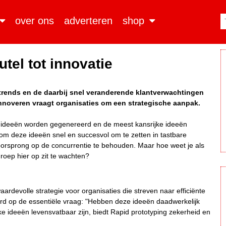
over ons
adverteren
shop
utel tot innovatie
trends en de daarbij snel veranderende klantverwachtingen
 Innoveren vraagt organisaties om een strategische aanpak.
s ideeën worden gegenereerd en de meest kansrijke ideeën
m deze ideeën snel en succesvol om te zetten in tastbare
oorsprong op de concurrentie te behouden. Maar hoe weet je als
groep hier op zit te wachten?
aardevolle strategie voor organisaties die streven naar efficiënte
ord op de essentiële vraag: "Hebben deze ideeën daadwerkelijk
ke ideeën levensvatbaar zijn, biedt Rapid prototyping zekerheid en