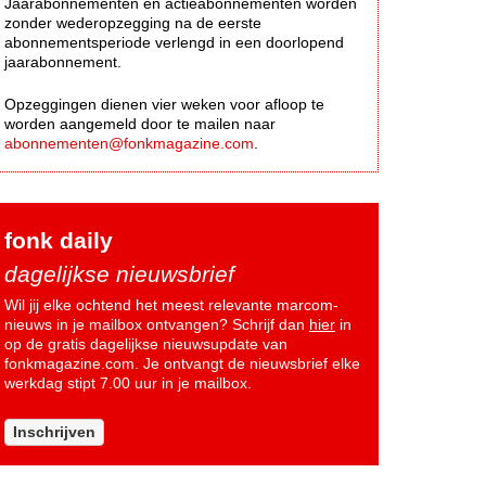
Jaarabonnementen en actieabonnementen worden
zonder wederopzegging na de eerste
abonnementsperiode verlengd in een doorlopend
jaarabonnement.
Opzeggingen dienen vier weken voor afloop te
worden aangemeld door te mailen naar
abonnementen@fonkmagazine.com
.
fonk daily
dagelijkse nieuwsbrief
Wil jij elke ochtend het meest relevante marcom-
nieuws in je mailbox ontvangen? Schrijf dan
hier
in
op de gratis dagelijkse nieuwsupdate van
fonkmagazine.com. Je ontvangt de nieuwsbrief elke
werkdag stipt 7.00 uur in je mailbox.
Inschrijven