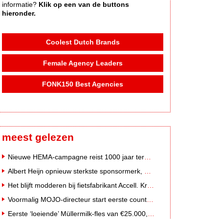
informatie?
Klik op een van de buttons
hieronder.
Coolest Dutch Brands
Female Agency Leaders
FONK150 Best Agencies
meest gelezen
Nieuwe HEMA-campagne reist 1000 jaar terug in de tijd naar 'Hemastein'
Albert Heijn opnieuw sterkste sponsormerk, PostNL daalt
Het blijft modderen bij fietsfabrikant Accell. Krijgt uitstel van betaling
Voormalig MOJO-directeur start eerste country radiozender van Nederland
Eerste ‘loeiende’ Müllermilk-fles van €25.000,- gevonden