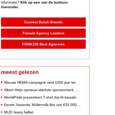
informatie?
Klik op een van de buttons
hieronder.
Coolest Dutch Brands
Female Agency Leaders
FONK150 Best Agencies
meest gelezen
Nieuwe HEMA-campagne reist 1000 jaar terug in de tijd naar 'Hemastein'
Albert Heijn opnieuw sterkste sponsormerk, PostNL daalt
WorldPride presenteert T-shirt dat AI-bewakingscamera's misleidt
Eerste ‘loeiende’ Müllermilk-fles van €25.000,- gevonden
MUD Jeans failliet