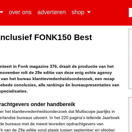
over ons
adverteren
shop
 inclusief FONK150 Best
eert in Fonk magazine 376, draait de productie van het
 november rolt de 29e editie van deze enig echte agency
en van het bureau klanttevredenheidsonderzoek, een recap
ebede conclusies, alle rankings èn bureaupresentaties van
pecialisaties.
rachtgevers onder handbereik
er het klanttevredenheidsonderzoek dat Multiscope jaarlijks in
andse bureaus uitvoert. In het 220 pagina's tellende Jaarboek
d, de bureaus met de meest tevreden opdrachtgevers van
k van de 29e editie vond plaats tussen september en oktober