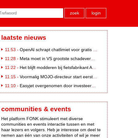
zoek
login
laatste nieuws
11:53 -
OpenAI schrapt chatlimiet voor gratis ChatGPT-gebruikers
11:28 -
Meta moet in VS grootste schadevergoeding ooit betalen: 567 miljoen dollar
11:22 -
Het blijft modderen bij fietsfabrikant Accell. Krijgt uitstel van betaling
11:15 -
Voormalig MOJO-directeur start eerste country radiozender. van Nederland
11:10 -
Easyjet overgenomen door investeerder Apollo
communities & events
Het platform FONK stimuleert met diverse
communities en events interactie tussen en met
haar lezers en volgers. Heb je interesse om deel te
nemen aan één van onze activiteiten of wil je meer