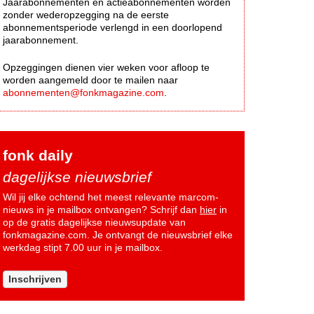
Jaarabonnementen en actieabonnementen worden
zonder wederopzegging na de eerste
abonnementsperiode verlengd in een doorlopend
jaarabonnement.
Opzeggingen dienen vier weken voor afloop te
worden aangemeld door te mailen naar
abonnementen@fonkmagazine.com
.
fonk daily
dagelijkse nieuwsbrief
Wil jij elke ochtend het meest relevante marcom-
nieuws in je mailbox ontvangen? Schrijf dan
hier
in
op de gratis dagelijkse nieuwsupdate van
fonkmagazine.com. Je ontvangt de nieuwsbrief elke
werkdag stipt 7.00 uur in je mailbox.
Inschrijven