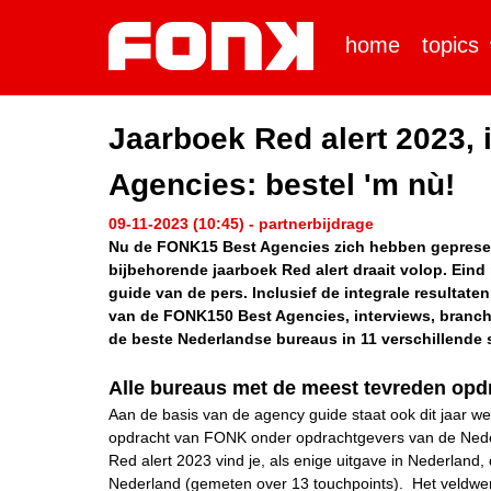
home
topics
Jaarboek Red alert 2023,
Agencies: bestel 'm nù!
09-11-2023 (10:45) - partnerbijdrage
Nu de FONK15 Best Agencies zich hebben gepresent
bijbehorende jaarboek Red alert draait volop. Eind
guide van de pers. Inclusief de integrale resultat
van de FONK150 Best Agencies, interviews, branch
de beste Nederlandse bureaus in 11 verschillende s
Alle bureaus met de meest tevreden opd
Aan de basis van de agency guide staat ook dit jaar we
opdracht van FONK onder opdrachtgevers van de Nederl
Red alert 2023 vind je, als enige uitgave in Nederlan
Nederland (gemeten over 13 touchpoints). Het veldwer