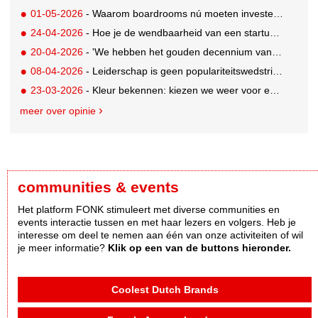
01-05-2026
- Waarom boardrooms nú moeten investeren in merkwaarde
24-04-2026
- Hoe je de wendbaarheid van een startup behoudt binnen een corporate reus
20-04-2026
- 'We hebben het gouden decennium van purpose achter ons liggen'
08-04-2026
- Leiderschap is geen populariteitswedstrijd (en dat is maar goed ook)
23-03-2026
- Kleur bekennen: kiezen we weer voor een echt verhaal?
meer over opinie
communities & events
Het platform FONK stimuleert met diverse communities en
events interactie tussen en met haar lezers en volgers. Heb je
interesse om deel te nemen aan één van onze activiteiten of wil
je meer informatie?
Klik op een van de buttons hieronder.
Coolest Dutch Brands