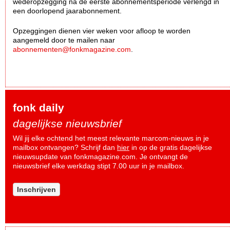
wederopzegging na de eerste abonnementsperiode verlengd in
een doorlopend jaarabonnement.
Opzeggingen dienen vier weken voor afloop te worden
aangemeld door te mailen naar
abonnementen@fonkmagazine.com
.
fonk daily
dagelijkse nieuwsbrief
Wil jij elke ochtend het meest relevante marcom-nieuws in je
mailbox ontvangen? Schrijf dan
hier
in op de gratis dagelijkse
nieuwsupdate van fonkmagazine.com. Je ontvangt de
nieuwsbrief elke werkdag stipt 7.00 uur in je mailbox.
Inschrijven