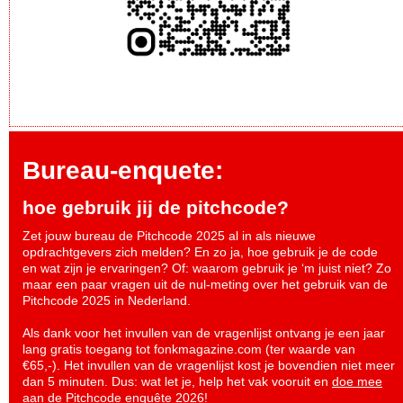
Bureau-enquete:
hoe gebruik jij de pitchcode?
Zet jouw bureau de Pitchcode 2025 al in als nieuwe
opdrachtgevers zich melden? En zo ja, hoe gebruik je de code
en wat zijn je ervaringen? Of: waarom gebruik je ‘m juist niet? Zo
maar een paar vragen uit de nul-meting over het gebruik van de
Pitchcode 2025 in Nederland.
Als dank voor het invullen van de vragenlijst ontvang je een jaar
lang gratis toegang tot fonkmagazine.com (ter waarde van
€65,-). Het invullen van de vragenlijst kost je bovendien niet meer
dan 5 minuten. Dus: wat let je, help het vak vooruit en
doe mee
aan de Pitchcode enquête 2026
!