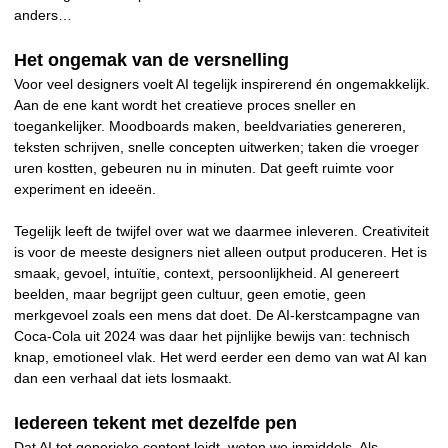
anders…
Het ongemak van de versnelling
Voor veel designers voelt AI tegelijk inspirerend én ongemakkelijk.
Aan de ene kant wordt het creatieve proces sneller en
toegankelijker. Moodboards maken, beeldvariaties genereren,
teksten schrijven, snelle concepten uitwerken; taken die vroeger
uren kostten, gebeuren nu in minuten. Dat geeft ruimte voor
experiment en ideeën.
Tegelijk leeft de twijfel over wat we daarmee inleveren. Creativiteit
is voor de meeste designers niet alleen output produceren. Het is
smaak, gevoel, intuïtie, context, persoonlijkheid. AI genereert
beelden, maar begrijpt geen cultuur, geen emotie, geen
merkgevoel zoals een mens dat doet. De AI-kerstcampagne van
Coca-Cola uit 2024 was daar het pijnlijke bewijs van: technisch
knap, emotioneel vlak. Het werd eerder een demo van wat AI kan
dan een verhaal dat iets losmaakt.
Iedereen tekent met dezelfde pen
Dat AI tot generieke content leidt, weten we inmiddels. Als