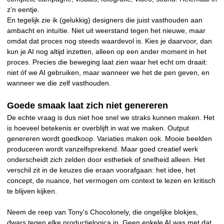
z’n eentje.
En tegelijk zie ik (gelukkig) designers die juist vasthouden aan
ambacht en intuïtie. Niet uit weerstand tegen het nieuwe, maar
omdat dat proces nog steeds waardevol is. Kies je daarvoor, dan
kun je AI nog altijd inzetten, alleen op een ander moment in het
proces. Precies die beweging laat zien waar het echt om draait:
niet óf we AI gebruiken, maar wanneer we het de pen geven, en
wanneer we die zelf vasthouden.
Goede smaak laat zich niet genereren
De echte vraag is dus niet hoe snel we straks kunnen maken. Het
is hoeveel betekenis er overblijft in wat we maken. Output
genereren wordt goedkoop. Variaties maken ook. Mooie beelden
produceren wordt vanzelfsprekend. Maar goed creatief werk
onderscheidt zich zelden door esthetiek of snelheid alleen. Het
verschil zit in de keuzes die eraan voorafgaan: het idee, het
concept, de nuance, het vermogen om context te lezen en kritisch
te blijven kijken.
Neem de reep van Tony's Chocolonely, die ongelijke blokjes,
dwars tegen elke productielogica in. Geen enkele AI was met dat