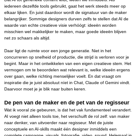
iedereen dezelfde tools gebruikt, gaat het werk steeds meer op
elkaar lijken. En juist daardoor wordt de signatuur van de maker
belangrijker. Sommige designers durven zelfs te stellen dat AI de
waarde van echte creatieve visie verhóógt: ideeën worden
misschien wel makkelijker te maken, maar goede ideeën blijven
net zo schaars als altijd.
Daar ligt de ruimte voor een jonge generatie. Niet in het
concurreren op snelheid of productie, die strijd is verloren voor je
begint. Maar in het ontwikkelen van een eigen creatieve stem. Het
vermogen om te beoordelen wat relevant is, welke ideeën ergens
over gaan, welke richting menselijker voelt. En dat vraagt om
inspiratie die je juist absoluut níet in Chat, Claude of Gemini vindt.
Daarvoor moet je je blik naar buiten keren.
De pen van de maker en de pet van de regisseur
Wat ik vooral zie gebeuren, is dat het vak fundamenteel verandert.
AI voegt niet alleen tools toe, het verschuift de rol zelf: van maker
naar denker, van uitvoerder naar regisseur. Met de juiste
conceptuele en AI-skills maakt één designer inmiddels een
complete campagne, visuals, fotografie, video, sound. Helemaal in