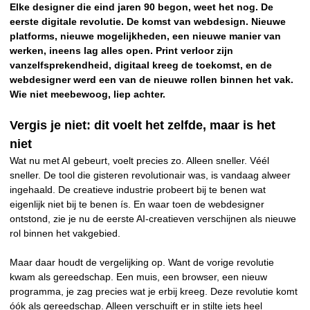
Elke designer die eind jaren 90 begon, weet het nog. De
eerste digitale revolutie. De komst van webdesign. Nieuwe
platforms, nieuwe mogelijkheden, een nieuwe manier van
werken, ineens lag alles open. Print verloor zijn
vanzelfsprekendheid, digitaal kreeg de toekomst, en de
webdesigner werd een van de nieuwe rollen binnen het vak.
Wie niet meebewoog, liep achter.
Vergis je niet: dit voelt het zelfde, maar is het
niet
Wat nu met AI gebeurt, voelt precies zo. Alleen sneller. Véél
sneller. De tool die gisteren revolutionair was, is vandaag alweer
ingehaald. De creatieve industrie probeert bij te benen wat
eigenlijk niet bij te benen ís. En waar toen de webdesigner
ontstond, zie je nu de eerste AI-creatieven verschijnen als nieuwe
rol binnen het vakgebied.
Maar daar houdt de vergelijking op. Want de vorige revolutie
kwam als gereedschap. Een muis, een browser, een nieuw
programma, je zag precies wat je erbij kreeg. Deze revolutie komt
óók als gereedschap. Alleen verschuift er in stilte iets heel