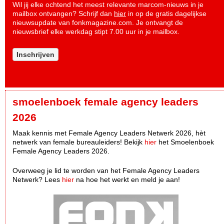
Wil jij elke ochtend het meest relevante marcom-nieuws in je
mailbox ontvangen? Schrijf dan
hier
in op de gratis dagelijkse
nieuwsupdate van fonkmagazine.com. Je ontvangt de
nieuwsbrief elke werkdag stipt 7.00 uur in je mailbox.
Inschrijven
smoelenboek female agency leaders
2026
Maak kennis met Female Agency Leaders Netwerk 2026, hèt
netwerk van female bureauleiders! Bekijk
hier
het Smoelenboek
Female Agency Leaders 2026.
Overweeg je lid te worden van het Female Agency Leaders
Netwerk? Lees
hier
na hoe het werkt en meld je aan!