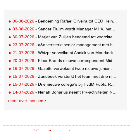
06-08-2026
- Benoeming Rafael Oliveira tot CEO Heineken nu defintief
03-08-2026
- Sander Pluijm wordt Manager MHX, het branded content label van Mediahuis
30-07-2026
- Marjet van Zuijlen benoemd tot voorzitter Raad van Toezicht Eye Filmmuseum
23-07-2026
- a&o versterkt senior management met benoeming Markus Harder tot CFO
21-07-2026
- Whizpr verwelkomt Annick van Moerkerk als Junior PR-Consultant
20-07-2026
- Floor Brands nieuwe correspondent Midden-Oosten voor RTL Nieuws
16-07-2026
- Gazette verwekomt twee nieuwe junior pr-adviseurs
15-07-2026
- Zandbeek versterkt het team met drie nieuwe specialisten
15-07-2026
- Drie nieuwe collega's bij HvdM Public Relations
14-07-2026
- Nenah Bonarius neemt PR-activiteiten NIO & firefly over van Mark Heiligers
meer over mensen