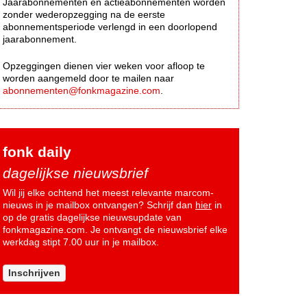
Jaarabonnementen en actieabonnementen worden
zonder wederopzegging na de eerste
abonnementsperiode verlengd in een doorlopend
jaarabonnement.
Opzeggingen dienen vier weken voor afloop te
worden aangemeld door te mailen naar
abonnementen@fonkmagazine.com
.
fonk daily
dagelijkse nieuwsbrief
Wil jij elke ochtend het meest relevante marcom-
nieuws in je mailbox ontvangen? Schrijf dan
hier
in
op de gratis dagelijkse nieuwsupdate van
fonkmagazine.com. Je ontvangt de nieuwsbrief elke
werkdag stipt 7.00 uur in je mailbox.
Inschrijven