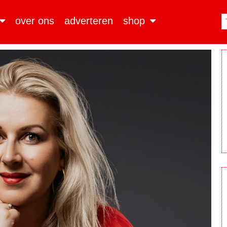
over ons
adverteren
shop