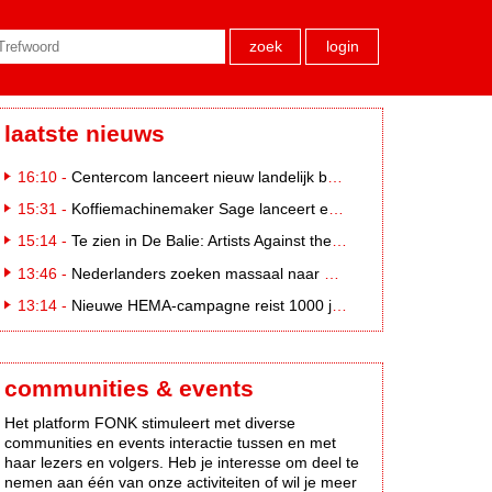
zoek
login
laatste nieuws
16:10 -
Centercom lanceert nieuw landelijk buitereclamenetwerk: City Cubes
15:31 -
Koffiemachinemaker Sage lanceert e-commerceplatform voor koffieliefhebbers
15:14 -
Te zien in De Balie: Artists Against the Kremlin III
13:46 -
Nederlanders zoeken massaal naar eclipsbrillen op Marktplaats
13:14 -
Nieuwe HEMA-campagne reist 1000 jaar terug in de tijd naar 'Hemastein'
communities & events
Het platform FONK stimuleert met diverse
communities en events interactie tussen en met
haar lezers en volgers. Heb je interesse om deel te
nemen aan één van onze activiteiten of wil je meer