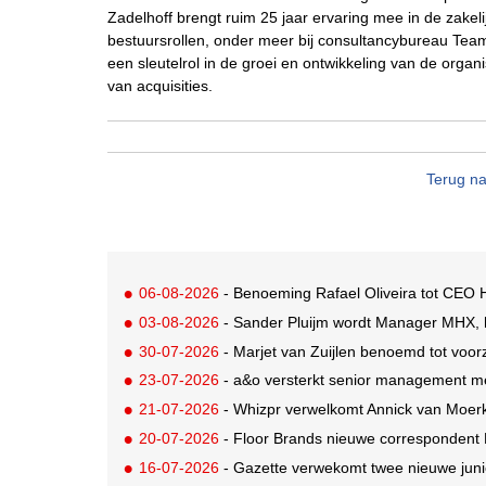
Zadelhoff brengt ruim 25 jaar ervaring mee in de zakeli
bestuursrollen, onder meer bij consultancybureau Team
een sleutelrol in de groei en ontwikkeling van de organ
van acquisities.
Terug na
06-08-2026
- Benoeming Rafael Oliveira tot CEO H
03-08-2026
- Sander Pluijm wordt Manager MHX, h
30-07-2026
- Marjet van Zuijlen benoemd tot voo
23-07-2026
- a&o versterkt senior management m
21-07-2026
- Whizpr verwelkomt Annick van Moerk
20-07-2026
- Floor Brands nieuwe correspondent
16-07-2026
- Gazette verwekomt twee nieuwe juni