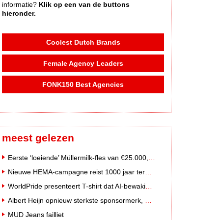
informatie?
Klik op een van de buttons
hieronder.
Coolest Dutch Brands
Female Agency Leaders
FONK150 Best Agencies
meest gelezen
Eerste ‘loeiende’ Müllermilk-fles van €25.000,- gevonden
Nieuwe HEMA-campagne reist 1000 jaar terug in de tijd naar 'Hemastein'
WorldPride presenteert T-shirt dat AI-bewakingscamera's misleidt
Albert Heijn opnieuw sterkste sponsormerk, PostNL daalt
MUD Jeans failliet