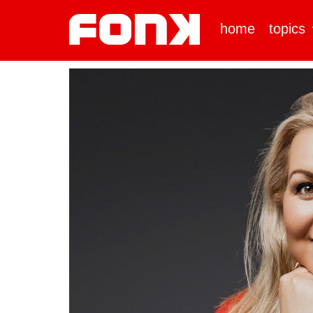
home
topics