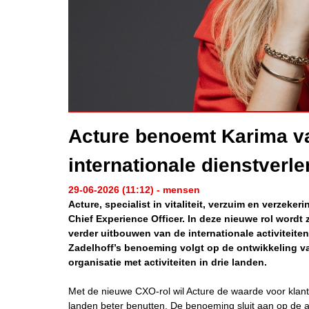
Acture benoemt Karima v
internationale dienstverl
29-06-2026 (11:12) - mensen
Acture, specialist in vitaliteit, verzuim en verzeke
Chief Experience Officer. In deze nieuwe rol wordt
verder uitbouwen van de internationale activiteiten
Zadelhoff’s benoeming volgt op de ontwikkeling va
organisatie met activiteiten in drie landen.
Met de nieuwe CXO-rol wil Acture de waarde voor klante
landen beter benutten. De benoeming sluit aan op de a