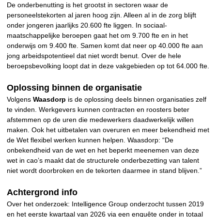
De onderbenutting is het grootst in sectoren waar de
personeelstekorten al jaren hoog zijn. Alleen al in de zorg blijft
onder jongeren jaarlijks 20.600 fte liggen. In sociaal-
maatschappelijke beroepen gaat het om 9.700 fte en in het
onderwijs om 9.400 fte. Samen komt dat neer op 40.000 fte aan
jong arbeidspotentieel dat niet wordt benut. Over de hele
beroepsbevolking loopt dat in deze vakgebieden op tot 64.000 fte.
Oplossing binnen de organisatie
Volgens
Waasdorp
is de oplossing deels binnen organisaties zelf
te vinden. Werkgevers kunnen contracten en roosters beter
afstemmen op de uren die medewerkers daadwerkelijk willen
maken. Ook het uitbetalen van overuren en meer bekendheid met
de Wet flexibel werken kunnen helpen. Waasdorp: “De
onbekendheid van de wet en het beperkt meenemen van deze
wet in cao’s maakt dat de structurele onderbezetting van talent
niet wordt doorbroken en de tekorten daarmee in stand blijven.”
Achtergrond info
Over het onderzoek: Intelligence Group onderzocht tussen 2019
en het eerste kwartaal van 2026 via een enquête onder in totaal