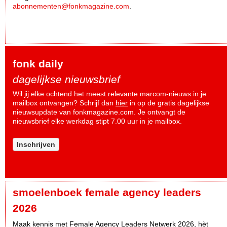
abonnementen@fonkmagazine.com
.
fonk daily
dagelijkse nieuwsbrief
Wil jij elke ochtend het meest relevante marcom-nieuws in je
mailbox ontvangen? Schrijf dan
hier
in op de gratis dagelijkse
nieuwsupdate van fonkmagazine.com. Je ontvangt de
nieuwsbrief elke werkdag stipt 7.00 uur in je mailbox.
Inschrijven
smoelenboek female agency leaders
2026
Maak kennis met Female Agency Leaders Netwerk 2026, hèt