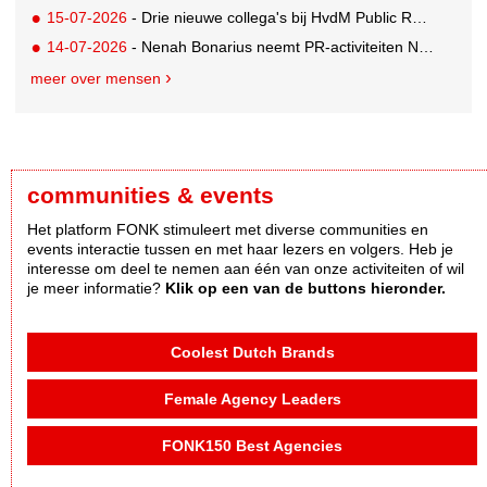
15-07-2026
- Drie nieuwe collega's bij HvdM Public Relations
14-07-2026
- Nenah Bonarius neemt PR-activiteiten NIO & firefly over van Mark Heiligers
meer over mensen
communities & events
Het platform FONK stimuleert met diverse communities en
events interactie tussen en met haar lezers en volgers. Heb je
interesse om deel te nemen aan één van onze activiteiten of wil
je meer informatie?
Klik op een van de buttons hieronder.
Coolest Dutch Brands
Female Agency Leaders
FONK150 Best Agencies