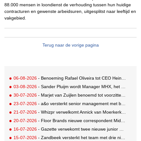
88.000 mensen in loondienst de verhouding tussen hun huidige
contracturen en gewenste arbeidsuren, uitgesplitst naar leeftijd en
vakgebied.
Terug naar de vorige pagina
06-08-2026
- Benoeming Rafael Oliveira tot CEO Heineken nu defintief
03-08-2026
- Sander Pluijm wordt Manager MHX, het branded content label van Mediahuis
30-07-2026
- Marjet van Zuijlen benoemd tot voorzitter Raad van Toezicht Eye Filmmuseum
23-07-2026
- a&o versterkt senior management met benoeming Markus Harder tot CFO
21-07-2026
- Whizpr verwelkomt Annick van Moerkerk als Junior PR-Consultant
20-07-2026
- Floor Brands nieuwe correspondent Midden-Oosten voor RTL Nieuws
16-07-2026
- Gazette verwekomt twee nieuwe junior pr-adviseurs
15-07-2026
- Zandbeek versterkt het team met drie nieuwe specialisten