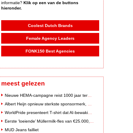
informatie?
Klik op een van de buttons
hieronder.
Coolest Dutch Brands
Female Agency Leaders
FONK150 Best Agencies
meest gelezen
Nieuwe HEMA-campagne reist 1000 jaar terug in de tijd naar 'Hemastein'
Albert Heijn opnieuw sterkste sponsormerk, PostNL daalt
WorldPride presenteert T-shirt dat AI-bewakingscamera's misleidt
Eerste ‘loeiende’ Müllermilk-fles van €25.000,- gevonden
MUD Jeans failliet