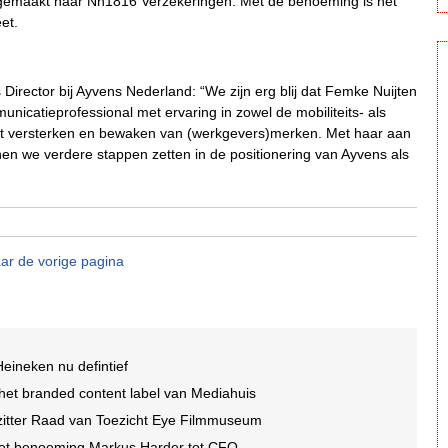
ft gemaakt naar Nh1816 Verzekeringen. Met de benoeming is het
et.
irector bij Ayvens Nederland: “We zijn erg blij dat Femke Nuijten
nicatieprofessional met ervaring in zowel de mobiliteits- als
het versterken en bewaken van (werkgevers)merken. Met haar aan
n we verdere stappen zetten in de positionering van Ayvens als
ar de vorige pagina
eineken nu defintief
et branded content label van Mediahuis
rzitter Raad van Toezicht Eye Filmmuseum
et benoeming Markus Harder tot CFO