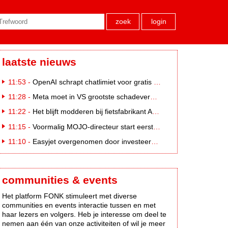
zoek
login
laatste nieuws
11:53 -
OpenAI schrapt chatlimiet voor gratis ChatGPT-gebruikers
11:28 -
Meta moet in VS grootste schadevergoeding ooit betalen: 567 miljoen dollar
11:22 -
Het blijft modderen bij fietsfabrikant Accell. Krijgt uitstel van betaling
11:15 -
Voormalig MOJO-directeur start eerste country radiozender. van Nederland
11:10 -
Easyjet overgenomen door investeerder Apollo
communities & events
Het platform FONK stimuleert met diverse
communities en events interactie tussen en met
haar lezers en volgers. Heb je interesse om deel te
nemen aan één van onze activiteiten of wil je meer