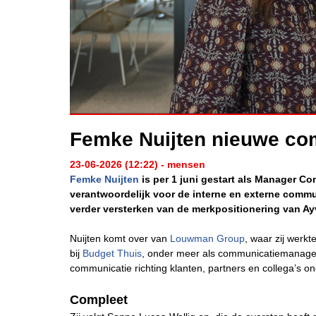
Femke Nuijten nieuwe co
23-06-2026 (12:22) - mensen
Femke Nuijten
is per 1 juni gestart als Manager C
verantwoordelijk voor de interne en externe commu
verder versterken van de merkpositionering van Ay
Nuijten komt over van
Louwman Group
, waar zij werkt
bij
Budget Thuis
, onder meer als communicatiemanager
communicatie richting klanten, partners en collega’s o
Compleet