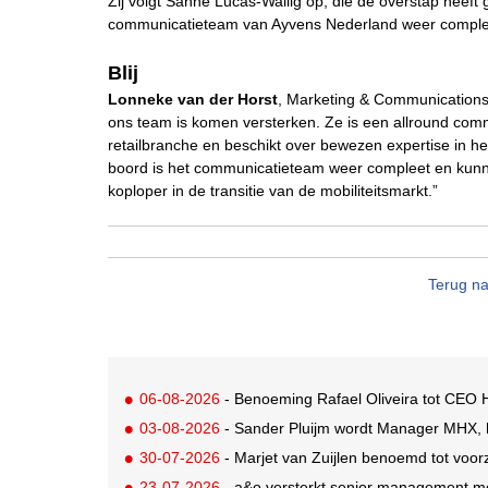
Zij volgt Sanne Lucas-Wallig op, die de overstap hee
communicatieteam van Ayvens Nederland weer comple
Blij
Lonneke van der Horst
, Marketing & Communications D
ons team is komen versterken. Ze is een allround commu
retailbranche en beschikt over bewezen expertise in 
boord is het communicatieteam weer compleet en kunne
koploper in de transitie van de mobiliteitsmarkt.”
Terug na
06-08-2026
- Benoeming Rafael Oliveira tot CEO H
03-08-2026
- Sander Pluijm wordt Manager MHX, h
30-07-2026
- Marjet van Zuijlen benoemd tot voo
23-07-2026
- a&o versterkt senior management m