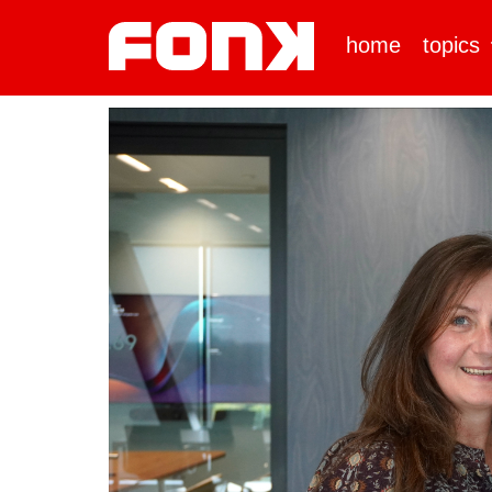
home
topics