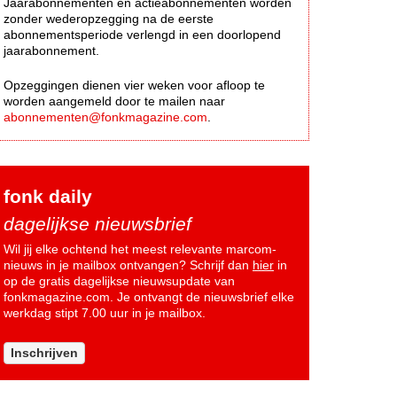
Jaarabonnementen en actieabonnementen worden
zonder wederopzegging na de eerste
abonnementsperiode verlengd in een doorlopend
jaarabonnement.
Opzeggingen dienen vier weken voor afloop te
worden aangemeld door te mailen naar
abonnementen@fonkmagazine.com
.
fonk daily
dagelijkse nieuwsbrief
Wil jij elke ochtend het meest relevante marcom-
nieuws in je mailbox ontvangen? Schrijf dan
hier
in
op de gratis dagelijkse nieuwsupdate van
fonkmagazine.com. Je ontvangt de nieuwsbrief elke
werkdag stipt 7.00 uur in je mailbox.
Inschrijven