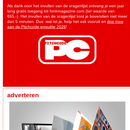
Als dank voor het invullen van de vragenlijst ontvang je een jaar
lang gratis toegang tot fonkmagazine.com (ter waarde van
€65,-). Het invullen van de vragenlijst kost je bovendien niet meer
dan 5 minuten. Dus: wat let je, help het vak vooruit en
doe mee
aan de Pitchcode enquête 2026
!
adverteren