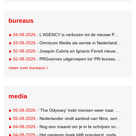
bureaus
04-08-2026
- L'AGENCY is verkozen tot de nieuwe PR-partner van KoRo
03-08-2026
- Omnicom Media als eerste in Nederland actief met advertenties in ChatGPT
02-08-2026
- Joaquin Cubria en Ignacio Ferioli nieuwe Global CCO’s GUT, Renata Neumann Global Head of Production
02-08-2026
- PRGoeroes uitgeroepen tot ‘PR-bureau van het jaar 2026’
meer over bureaus
media
05-08-2026
- 'The Odyssey' trekt mensen weer naar de bioscoop
05-08-2026
- Nederlander vindt aanbod van films, series en sport vaak versnipperd
04-08-2026
- Nog een maand om je in te schrijven voor de Mercurs 2026
04-08-2026
- Het papieren boek blijft populairst, ondanks digitale alternatieven