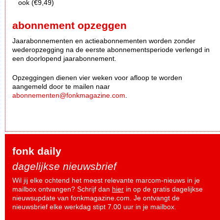
ook (€9,49)
abonnement opzeggen
Jaarabonnementen en actieabonnementen worden zonder
wederopzegging na de eerste abonnementsperiode verlengd in
een doorlopend jaarabonnement.
Opzeggingen dienen vier weken voor afloop te worden
aangemeld door te mailen naar
abonnementen@fonkmagazine.com
.
fonk daily
dagelijkse nieuwsbrief
Wil jij elke ochtend het meest relevante marcom-nieuws in je
mailbox ontvangen? Schrijf dan
hier
in op de gratis dagelijkse
nieuwsupdate van fonkmagazine.com. Je ontvangt de
nieuwsbrief elke werkdag stipt 7.00 uur in je mailbox.