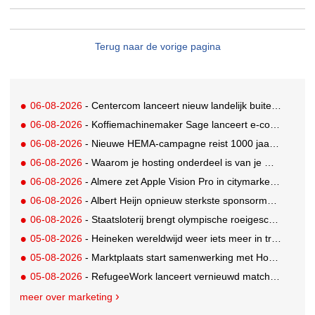
Terug naar de vorige pagina
06-08-2026
- Centercom lanceert nieuw landelijk buitereclamenetwerk: City Cubes
06-08-2026
- Koffiemachinemaker Sage lanceert e-commerceplatform voor koffieliefhebbers
06-08-2026
- Nieuwe HEMA-campagne reist 1000 jaar terug in de tijd naar 'Hemastein'
06-08-2026
- Waarom je hosting onderdeel is van je merkstrategie
06-08-2026
- Almere zet Apple Vision Pro in citymarketing
06-08-2026
- Albert Heijn opnieuw sterkste sponsormerk, PostNL daalt
06-08-2026
- Staatsloterij brengt olympische roeigeschiedenis tot leven voor WK Roeien
05-08-2026
- Heineken wereldwijd weer iets meer in trek
05-08-2026
- Marktplaats start samenwerking met House of Cars
05-08-2026
- RefugeeWork lanceert vernieuwd matchingplatform voor nieuwkomers en werkgevers
meer over marketing