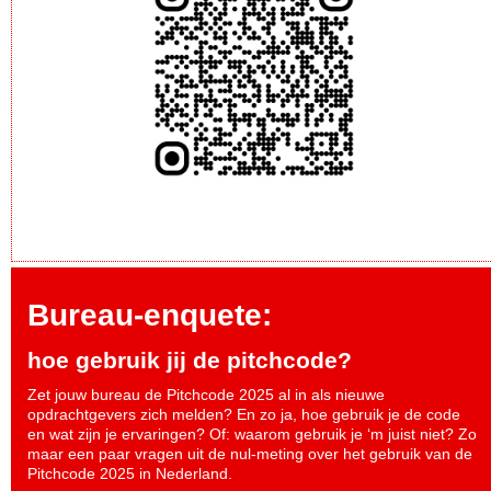
Bureau-enquete:
hoe gebruik jij de pitchcode?
Zet jouw bureau de Pitchcode 2025 al in als nieuwe
opdrachtgevers zich melden? En zo ja, hoe gebruik je de code
en wat zijn je ervaringen? Of: waarom gebruik je ‘m juist niet? Zo
maar een paar vragen uit de nul-meting over het gebruik van de
Pitchcode 2025 in Nederland.