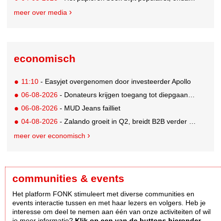
meer over media
economisch
11:10
- Easyjet overgenomen door investeerder Apollo
06-08-2026
- Donateurs krijgen toegang tot diepgaandere informatie over goede doelen
06-08-2026
- MUD Jeans failliet
04-08-2026
- Zalando groeit in Q2, breidt B2B verder uit en innoveert met AI
meer over economisch
communities & events
Het platform FONK stimuleert met diverse communities en
events interactie tussen en met haar lezers en volgers. Heb je
interesse om deel te nemen aan één van onze activiteiten of wil
je meer informatie?
Klik op een van de buttons hieronder.